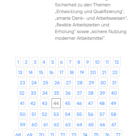
Sicherheit zu den Themen:
„Entwicklung und Qualifizierung“,
„smarte Denk- und Arbeitsweisen“,
„flexible Arbeitszeiten und
Erholung“ sowie „sichere Nutzung
moderner Arbeitsmittel“.
1
2
3
4
5
6
7
8
9
10
11
12
13
14
15
16
17
18
19
20
21
22
23
24
25
26
27
28
29
30
31
32
33
34
35
36
37
38
39
40
41
42
43
44
45
46
47
48
49
50
51
52
53
54
55
56
57
58
59
60
61
62
63
64
65
66
67
68
69
70
71
72
73
74
75
76
77