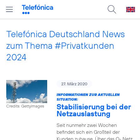
Telefónica Deutschland News
zum Thema #Privatkunden
2024
27. März 2020
INFORMATIONEN ZUR AKTUELLEN
SITUATION:
Stabilisierung bei der
Credits: Gettyimages
Netzauslastung
Seit nunmehr zwei Wochen
befindet sich ein Großteil der
Kunden zuhause. Über das O
Netz