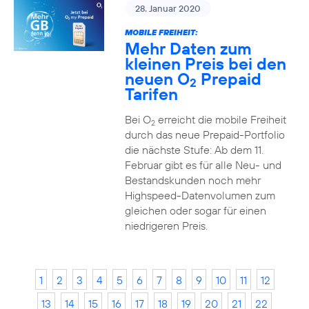
28. Januar 2020
MOBILE FREIHEIT:
Mehr Daten zum
kleinen Preis bei den
neuen O
Prepaid
2
Tarifen
Bei O
erreicht die mobile Freiheit
2
durch das neue Prepaid-Portfolio
die nächste Stufe: Ab dem 11.
Februar gibt es für alle Neu- und
Bestandskunden noch mehr
Highspeed-Datenvolumen zum
gleichen oder sogar für einen
niedrigeren Preis.
1
2
3
4
5
6
7
8
9
10
11
12
13
14
15
16
17
18
19
20
21
22