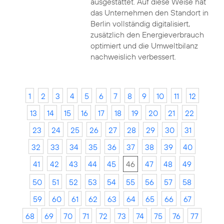
ausgestattet. Auf diese Weise hat
das Unternehmen den Standort in
Berlin vollständig digitalisiert,
zusätzlich den Energieverbrauch
optimiert und die Umweltbilanz
nachweislich verbessert.
1
2
3
4
5
6
7
8
9
10
11
12
13
14
15
16
17
18
19
20
21
22
23
24
25
26
27
28
29
30
31
32
33
34
35
36
37
38
39
40
41
42
43
44
45
46
47
48
49
50
51
52
53
54
55
56
57
58
59
60
61
62
63
64
65
66
67
68
69
70
71
72
73
74
75
76
77