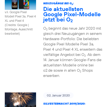
NEUZUGÄNGE BEI O
:
2
Die aktuellsten
v.li. Google Pixel
Google Pixel-Modelle
Modell Pixel 3a, Pixel 4
jetzt bei O
2
XL und Pixel 4
(
Credits: Google
|
O
beginnt das neue Jahr 2020 mit
Montage, Ausschnitt
2
gleich drei Neuzugängen in seinem
bearbeitet
)
Hardware-Portfolio: Die beliebten
Google Pixel Modelle Pixel 3a,
Pixel 4 und Pixel 4 XL erweitern das
vielfältige Angebot bei O
. Ab dem
2
14. Januar können Google-Fans die
aktuellsten Modelle online bei
o2.de sowie in allen O
Shops
2
erwerben.
02. Januar 2020
SILVESTERNACHT 2019/2020: