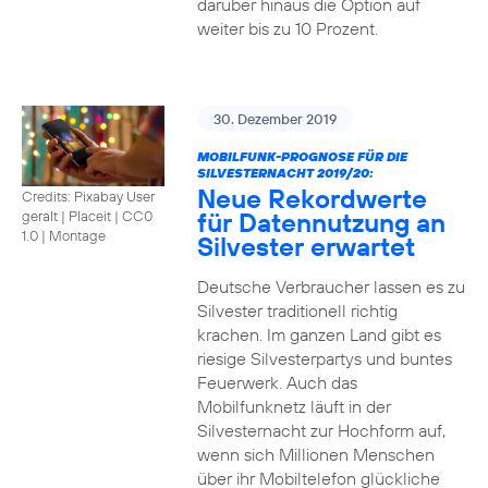
darüber hinaus die Option auf
weiter bis zu 10 Prozent.
30. Dezember 2019
MOBILFUNK-PROGNOSE FÜR DIE
SILVESTERNACHT 2019/20:
Neue Rekordwerte
Credits: Pixabay User
für Datennutzung an
geralt | Placeit
|
CC0
1.0 | Montage
Silvester erwartet
Deutsche Verbraucher lassen es zu
Silvester traditionell richtig
krachen. Im ganzen Land gibt es
riesige Silvesterpartys und buntes
Feuerwerk. Auch das
Mobilfunknetz läuft in der
Silvesternacht zur Hochform auf,
wenn sich Millionen Menschen
über ihr Mobiltelefon glückliche