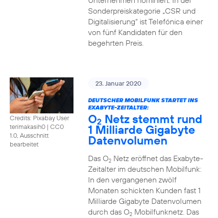
Unternehmen nominiert. In der
Sonderpreiskategorie „CSR und
Digitalisierung“ ist Telefónica einer
von fünf Kandidaten für den
begehrten Preis.
23. Januar 2020
DEUTSCHER MOBILFUNK STARTET INS
EXABYTE-ZEITALTER:
O
Netz stemmt rund
Credits: Pixabay User
2
1 Milliarde Gigabyte
terimakasih0
|
CC0
1.0, Ausschnitt
Datenvolumen
bearbeitet
Das O
Netz eröffnet das Exabyte-
2
Zeitalter im deutschen Mobilfunk:
In den vergangenen zwölf
Monaten schickten Kunden fast 1
Milliarde Gigabyte Datenvolumen
durch das O
Mobilfunknetz. Das
2