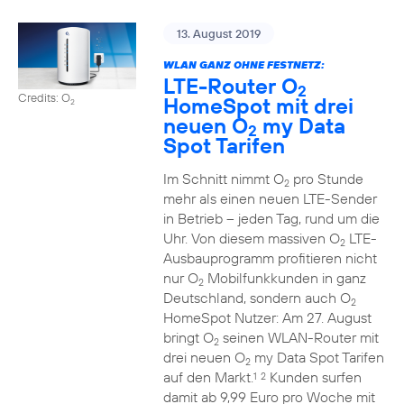
13. August 2019
WLAN GANZ OHNE FESTNETZ:
LTE-Router O
2
Credits: O
HomeSpot mit drei
2
neuen O
my Data
2
Spot Tarifen
Im Schnitt nimmt O
pro Stunde
2
mehr als einen neuen LTE-Sender
in Betrieb – jeden Tag, rund um die
Uhr. Von diesem massiven O
LTE-
2
Ausbauprogramm profitieren nicht
nur O
Mobilfunkkunden in ganz
2
Deutschland, sondern auch O
2
HomeSpot Nutzer: Am 27. August
bringt O
seinen WLAN-Router mit
2
drei neuen O
my Data Spot Tarifen
2
auf den Markt.
Kunden surfen
1
2
damit ab 9,99 Euro pro Woche mit