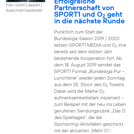
Erfolgreiche
Foto: Quirin Leppert
|
Partnerschaft von
Ausschnitt bearbeitet
SPORT1 und O
geht
2
in die nächste Runde
Pünktlich zum Start der
Bundesliga-Saison 2019 / 2020
setzen SPORT1 MEDIA und O
ihre
2
bereits seit dem letzten Jahr
bestehende Kooperation fort: Ab
dem 18. August 2019 sendet das
SPORT1 Format „Bundesliga Pur –
Lunchtime“ wieder jeden Sonntag
aus dem 35. Stock des O
Towers.
2
Dabei wird die Marke O
2
aufmerksamkeitsstark inszeniert –
zum Beispiel mit der neu ins Leben
gerufenen Sendungsrubrik „Das O
des Spieltages“, die die
Sponsoring-Aktivitäten geschickt
mit der aktuellen „Mehr O“-