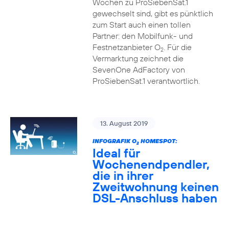
Wochen zu ProSiebenSat.1
gewechselt sind, gibt es pünktlich
zum Start auch einen tollen
Partner: den Mobilfunk- und
Festnetzanbieter O
. Für die
2
Vermarktung zeichnet die
SevenOne AdFactory von
ProSiebenSat.1 verantwortlich.
13. August 2019
INFOGRAFIK O
HOMESPOT:
2
Ideal für
Wochenendpendler,
die in ihrer
Zweitwohnung keinen
DSL-Anschluss haben