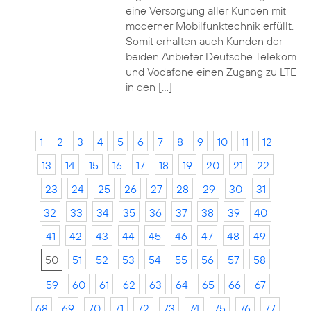
eine Versorgung aller Kunden mit
moderner Mobilfunktechnik erfüllt.
Somit erhalten auch Kunden der
beiden Anbieter Deutsche Telekom
und Vodafone einen Zugang zu LTE
in den […]
1
2
3
4
5
6
7
8
9
10
11
12
13
14
15
16
17
18
19
20
21
22
23
24
25
26
27
28
29
30
31
32
33
34
35
36
37
38
39
40
41
42
43
44
45
46
47
48
49
50
51
52
53
54
55
56
57
58
59
60
61
62
63
64
65
66
67
68
69
70
71
72
73
74
75
76
77