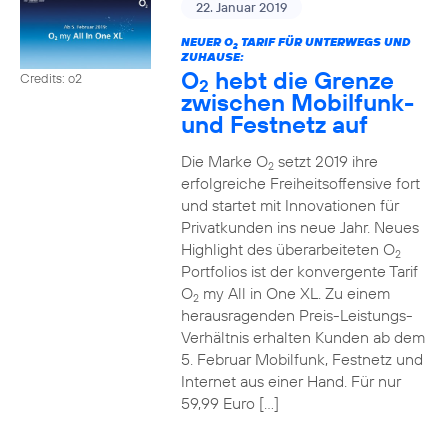
22. Januar 2019
NEUER O
TARIF FÜR UNTERWEGS UND
2
ZUHAUSE:
O
hebt die Grenze
Credits: o2
2
zwischen Mobilfunk-
und Festnetz auf
Die Marke O
setzt 2019 ihre
2
erfolgreiche Freiheitsoffensive fort
und startet mit Innovationen für
Privatkunden ins neue Jahr. Neues
Highlight des überarbeiteten O
2
Portfolios ist der konvergente Tarif
O
my All in One XL. Zu einem
2
herausragenden Preis-Leistungs-
Verhältnis erhalten Kunden ab dem
5. Februar Mobilfunk, Festnetz und
Internet aus einer Hand. Für nur
59,99 Euro […]