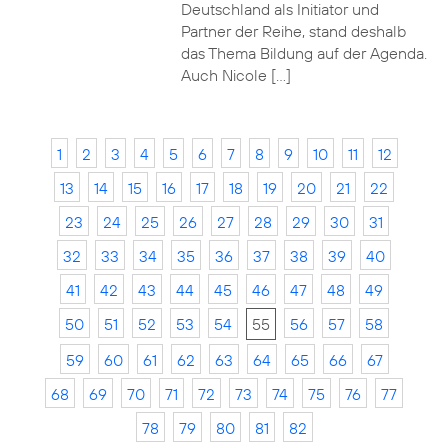
Deutschland als Initiator und
Partner der Reihe, stand deshalb
das Thema Bildung auf der Agenda.
Auch Nicole […]
1
2
3
4
5
6
7
8
9
10
11
12
13
14
15
16
17
18
19
20
21
22
23
24
25
26
27
28
29
30
31
32
33
34
35
36
37
38
39
40
41
42
43
44
45
46
47
48
49
50
51
52
53
54
55
56
57
58
59
60
61
62
63
64
65
66
67
68
69
70
71
72
73
74
75
76
77
78
79
80
81
82