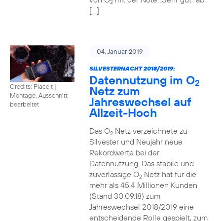
2
[…]
04. Januar 2019
SILVESTERNACHT 2018/2019:
Datennutzung im O
2
Credits: Placeit
|
Netz zum
Montage, Ausschnitt
Jahreswechsel auf
bearbeitet
Allzeit-Hoch
Das O
Netz verzeichnete zu
2
Silvester und Neujahr neue
Rekordwerte bei der
Datennutzung. Das stabile und
zuverlässige O
Netz hat für die
2
mehr als 45,4 Millionen Kunden
(Stand 30.09.18) zum
Jahreswechsel 2018/2019 eine
entscheidende Rolle gespielt, zum