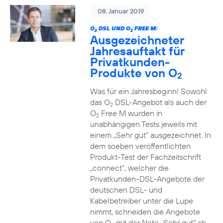
08. Januar 2019
O
DSL UND O
FREE M:
2
2
Ausgezeichneter
Jahresauftakt für
Privatkunden-
Produkte von O
2
Was für ein Jahresbeginn! Sowohl
das O
DSL-Angebot als auch der
2
O
Free M wurden in
2
unabhängigen Tests jeweils mit
einem „Sehr gut“ ausgezeichnet. In
dem soeben veröffentlichten
Produkt-Test der Fachzeitschrift
„connect“, welcher die
Privatkunden-DSL-Angebote der
deutschen DSL- und
Kabelbetreiber unter die Lupe
nimmt, schneiden die Angebote
von O
mit der Note „Sehr gut“ ab.