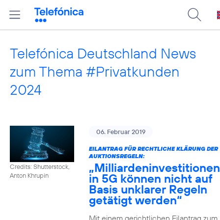
Telefónica Deutschland News
zum Thema #Privatkunden
2024
06. Februar 2019
EILANTRAG FÜR RECHTLICHE KLÄRUNG DER
AUKTIONSREGELN:
„Milliardeninvestitionen
Credits: Shutterstock,
in 5G können nicht auf
Anton Khrupin
Basis unklarer Regeln
getätigt werden“
Mit einem gerichtlichen Eilantrag zum