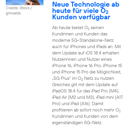
Neue Technologie ab
Credits: iStock /
heute für viele O
2
grinvalds
Kunden verfügbar
Ab heute bietet O
seinen
2
Kundinnen und Kunden das
moderne 5G-Standalone-Netz
auch für iPhones und iPads an: Mit
dem Update auf iOS 18.4 erhalten
Nutzerinnen und Nutzer eines
iPhone 16, iPhone 16 Pro, iPhone 15
und iPhone 15 Pro die Möglichkeit,
„5G Plus“ im O
Netz zu nutzen.
2
Gleiches gilt mit dem Update auf
iPadOS 18.4 für das iPad Pro (M4),
iPad Air (M2 und M3), iPad mini (A17
Pro) und iPad (A16). Damit
profitieren ab sofort noch mehr O
2
Kundinnen und Kunden von dem
eigenständigen 5G-Netz.