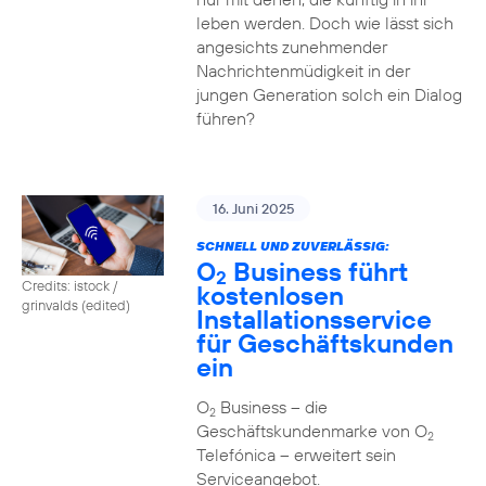
leben werden. Doch wie lässt sich
angesichts zunehmender
Nachrichtenmüdigkeit in der
jungen Generation solch ein Dialog
führen?
16. Juni 2025
SCHNELL UND ZUVERLÄSSIG:
O
Business führt
2
Credits: istock /
kostenlosen
grinvalds (edited)
Installationsservice
für Geschäftskunden
ein
O
Business – die
2
Geschäftskundenmarke von O
2
Telefónica – erweitert sein
Serviceangebot.