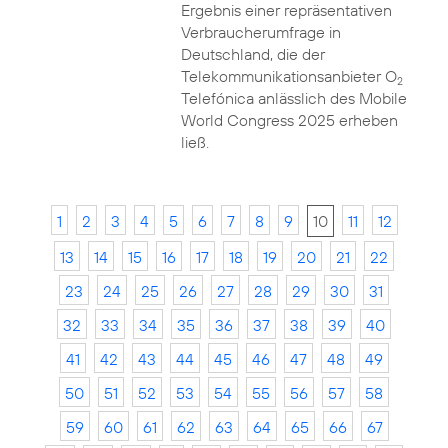
Ergebnis einer repräsentativen
Verbraucherumfrage in
Deutschland, die der
Telekommunikationsanbieter O
2
Telefónica anlässlich des Mobile
World Congress 2025 erheben
ließ.
1
2
3
4
5
6
7
8
9
10
11
12
13
14
15
16
17
18
19
20
21
22
23
24
25
26
27
28
29
30
31
32
33
34
35
36
37
38
39
40
41
42
43
44
45
46
47
48
49
50
51
52
53
54
55
56
57
58
59
60
61
62
63
64
65
66
67