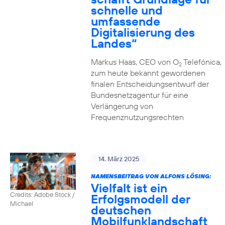
schnelle und
umfassende
Digitalisierung des
Landes“
Markus Haas, CEO von O
Telefónica,
2
zum heute bekannt gewordenen
finalen Entscheidungsentwurf der
Bundesnetzagentur für eine
Verlängerung von
Frequenznutzungsrechten
14. März 2025
NAMENSBEITRAG VON ALFONS LÖSING:
Vielfalt ist ein
Credits: Adobe Stock /
Erfolgsmodell der
Michael
deutschen
Mobilfunklandschaft