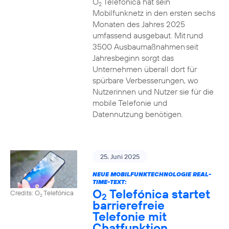
O
Telefónica hat sein
2
Mobilfunknetz in den ersten sechs
Monaten des Jahres 2025
umfassend ausgebaut. Mit rund
3500 Ausbaumaßnahmen seit
Jahresbeginn sorgt das
Unternehmen überall dort für
spürbare Verbesserungen, wo
Nutzerinnen und Nutzer sie für die
mobile Telefonie und
Datennutzung benötigen.
25. Juni 2025
NEUE MOBILFUNKTECHNOLOGIE REAL-
TIME-TEXT:
O
Telefónica startet
Credits: O
Telefónica
2
2
barrierefreie
Telefonie mit
Chatfunktion