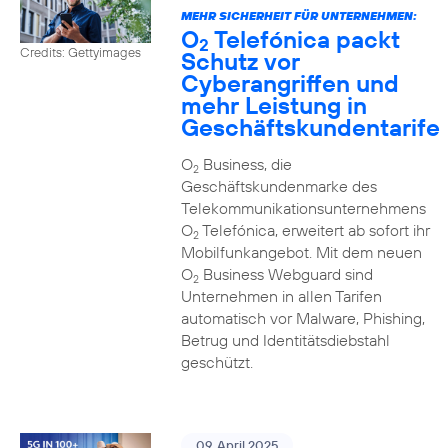
MEHR SICHERHEIT FÜR UNTERNEHMEN:
O
Telefónica packt
2
Credits: Gettyimages
Schutz vor
Cyberangriffen und
mehr Leistung in
Geschäftskundentarife
O
Business, die
2
Geschäftskundenmarke des
Telekommunikationsunternehmens
O
Telefónica, erweitert ab sofort ihr
2
Mobilfunkangebot. Mit dem neuen
O
Business Webguard sind
2
Unternehmen in allen Tarifen
automatisch vor Malware, Phishing,
Betrug und Identitätsdiebstahl
geschützt.
09. April 2025