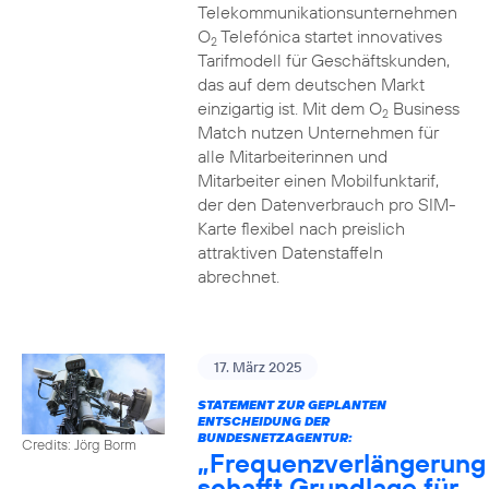
Telekommunikationsunternehmen
O
Telefónica startet innovatives
2
Tarifmodell für Geschäftskunden,
das auf dem deutschen Markt
einzigartig ist. Mit dem O
Business
2
Match nutzen Unternehmen für
alle Mitarbeiterinnen und
Mitarbeiter einen Mobilfunktarif,
der den Datenverbrauch pro SIM-
Karte flexibel nach preislich
attraktiven Datenstaffeln
abrechnet.
17. März 2025
STATEMENT ZUR GEPLANTEN
ENTSCHEIDUNG DER
BUNDESNETZAGENTUR:
Credits: Jörg Borm
„Frequenzverlängerung
schafft Grundlage für