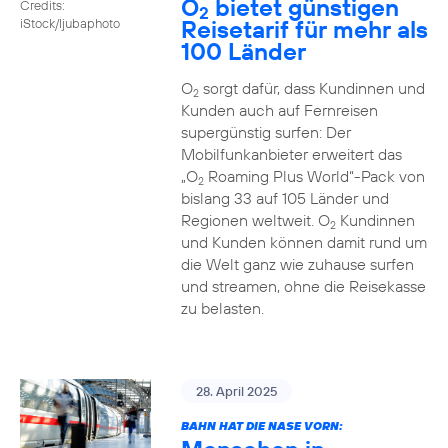
O
bietet günstigen
Credits:
2
Reisetarif für mehr als
iStock/ljubaphoto
100 Länder
O
sorgt dafür, dass Kundinnen und
2
Kunden auch auf Fernreisen
supergünstig surfen: Der
Mobilfunkanbieter erweitert das
„O
Roaming Plus World“-Pack von
2
bislang 33 auf 105 Länder und
Regionen weltweit. O
Kundinnen
2
und Kunden können damit rund um
die Welt ganz wie zuhause surfen
und streamen, ohne die Reisekasse
zu belasten.
28. April 2025
BAHN HAT DIE NASE VORN: