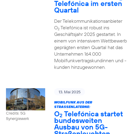
Telefónica im ersten
Quartal
Der Telekommunikationsanbieter
O
Telefónica ist robust ins
2
Geschäftsjahr 2025 gestartet. In
einem von intensivem Wettbewerb
geprägten ersten Quartal hat das
Unternehmen 164.000
Mobilfunkvertragskundinnen und -
kunden hinzugewonnen.
13. Mai 2025
MOBILFUNK AUS DER
STRASSENLATERNE:
O
Telefónica startet
Credits: 5G
2
bundesweiten
Synergiewerk
Ausbau von 5G-
Straßenleuchten