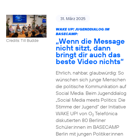
31. März 2025
WAKE UP! JUGENDDIALOG IM
BASECAMP:
„Wenn die Message
Credits: Till Budde
nicht sitzt, dann
bringt dir auch das
beste Video nichts“
Ehrlich, nahbar, glaubwürdig: So
wünschen sich junge Menschen
die politische Kommunikation auf
Social Media. Beim Jugenddialog
„Social Media meets Politics: Die
Stimme der Jugend“ der Initiative
WAKE UP! von O
Telefónica
2
diskutierten 80 Berliner
Schüler:innen im BASECAMP
Berlin mit jungen Politiker:innen