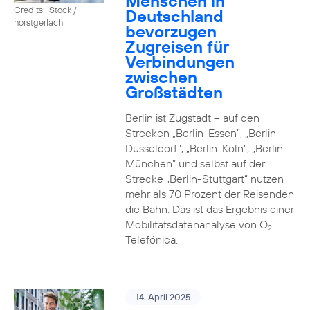
Menschen in
Credits: iStock /
Deutschland
horstgerlach
bevorzugen
Zugreisen für
Verbindungen
zwischen
Großstädten
Berlin ist Zugstadt – auf den
Strecken „Berlin-Essen”, „Berlin-
Düsseldorf”, „Berlin-Köln”, „Berlin-
München” und selbst auf der
Strecke „Berlin-Stuttgart“ nutzen
mehr als 70 Prozent der Reisenden
die Bahn. Das ist das Ergebnis einer
Mobilitätsdatenanalyse von O
2
Telefónica.
14. April 2025