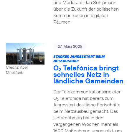
und Moderator Jan Schipmann
über die Zukunft der politischen
Kommunikation in digitalen
Räumen.
27. März 2025
STARKER JAHRESSTART BEIM
NETZAUSBAU:
O
Telefónica bringt
Credits: Abel
2
schnelles Netz in
Mobilfunk
ländliche Gemeinden
Der Telekommunikationsanbieter
O
Telefónica hat bereits zum
2
Jahresstart deutliche Fortschritte
beim Netzausbau gemacht. Das
Unternehmen hat in den
vergangenen Wochen mehr als
1600 Maßnahmen umgesetzt, um