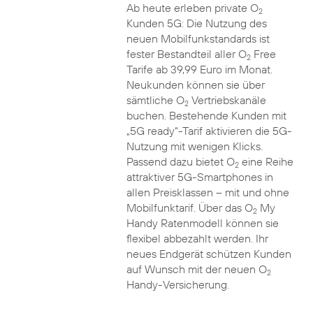
Ab heute erleben private O
2
Kunden 5G: Die Nutzung des
neuen Mobilfunkstandards ist
fester Bestandteil aller O
Free
2
Tarife ab 39,99 Euro im Monat.
Neukunden können sie über
sämtliche O
Vertriebskanäle
2
buchen. Bestehende Kunden mit
„5G ready“-Tarif aktivieren die 5G-
Nutzung mit wenigen Klicks.
Passend dazu bietet O
eine Reihe
2
attraktiver 5G-Smartphones in
allen Preisklassen – mit und ohne
Mobilfunktarif. Über das O
My
2
Handy Ratenmodell können sie
flexibel abbezahlt werden. Ihr
neues Endgerät schützen Kunden
auf Wunsch mit der neuen O
2
Handy-Versicherung.