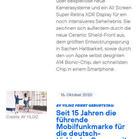
über beispiellose neue
Kamerasysteme und ein All Screen
Super Retina XDR Display für ein
noch intensiveres Seherlebnis. Sie
zeichnen sich außerdem durch die
neue Ceramic Shield-Front aus,
dem größten Entwicklungssprung
in Sachen Haltbarkeit, sowie durch
den von Apple selbst designten
A14 Bionic-Chip, den schnellsten
Chip in einem Smartphone.
16. Oktober 2020
AY YILDIZ FEIERT GEBURTSTAG:
Seit 15 Jahren die
Credits: AY YILDIZ
führende
Mobilfunkmarke für
die deutsch-