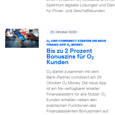
2
Spektrum digitaler Lösungen und Dien
für Privat- und Geschäftskunden.
23. Oktober 2020
O
UND COMDIRECT STARTEN DIE NEUE
2
FINANZ-APP O
MONEY:
2
Bis zu 2 Prozent
Bonuszins für O
2
Kunden
O
startet zusammen mit dem
2
Bank-Partner comdirect am 29.
Oktober O
Money. Die neue App
2
ist ein frei verfügbarer smarter
Finanzassistent für alle Nutzer. O
2
Kunden erhalten neben den
praktischen Funktionen des
Finanzassistenten Bonuszinsen auf