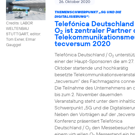
26. Oktober 2020
THEMENSCHWERPUNKT „5G UND DIE
DIGITALISIERUNG“:
Telefónica Deutschland
Credits: LABOR
O
ist zentraler Partner 
WELTENBAU
2
STUTTGART, editor:
Telekommunikationsme
Tom Exner, Elmar
tecversum 2020
Gauggel
Telefónica Deutschland / O
unterstütz
2
einer der Haupt-Sponsoren die am 27.
Oktober startende und hochkarätig
besetzte Telekommunikationsveransta
„tecversum“ des Fachmagazins connec
Die Teilnahme des Unternehmens an 
bis zum 2. November dauernden
Veranstaltung steht unter dem inhaltl
Schwerpunkt „5G und die Digitalisieru
Neben den Vorträgen auf der „tecver
Konferenz präsentiert Telefónica
Deutschland / O
den Messebesucher
2
einem virtuellen O
Messestand ein br