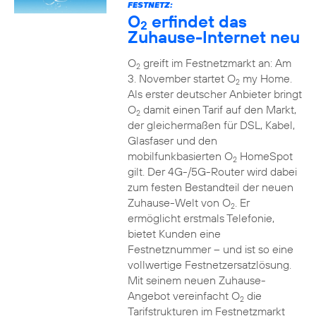
FESTNETZ:
O
erfindet das
2
Zuhause-Internet neu
O
greift im Festnetzmarkt an: Am
2
3. November startet O
my Home.
2
Als erster deutscher Anbieter bringt
O
damit einen Tarif auf den Markt,
2
der gleichermaßen für DSL, Kabel,
Glasfaser und den
mobilfunkbasierten O
HomeSpot
2
gilt. Der 4G-/5G-Router wird dabei
zum festen Bestandteil der neuen
Zuhause-Welt von O
. Er
2
ermöglicht erstmals Telefonie,
bietet Kunden eine
Festnetznummer – und ist so eine
vollwertige Festnetzersatzlösung.
Mit seinem neuen Zuhause-
Angebot vereinfacht O
die
2
Tarifstrukturen im Festnetzmarkt