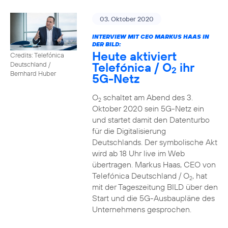
03. Oktober 2020
INTERVIEW MIT CEO MARKUS HAAS IN
DER BILD:
Heute aktiviert
Credits: Telefónica
Telefónica / O
ihr
Deutschland /
2
Bernhard Huber
5G-Netz
O
schaltet am Abend des 3.
2
Oktober 2020 sein 5G-Netz ein
und startet damit den Datenturbo
für die Digitalisierung
Deutschlands. Der symbolische Akt
wird ab 18 Uhr live im Web
übertragen. Markus Haas, CEO von
Telefónica Deutschland / O
, hat
2
mit der Tageszeitung BILD über den
Start und die 5G-Ausbaupläne des
Unternehmens gesprochen.