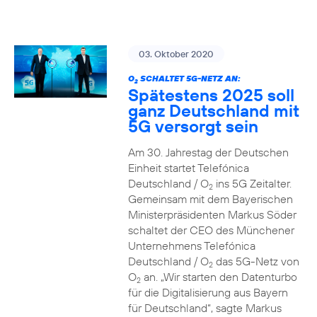
03. Oktober 2020
O
SCHALTET 5G-NETZ AN:
2
Spätestens 2025 soll
ganz Deutschland mit
5G versorgt sein
Am 30. Jahrestag der Deutschen
Einheit startet Telefónica
Deutschland / O
ins 5G Zeitalter.
2
Gemeinsam mit dem Bayerischen
Ministerpräsidenten Markus Söder
schaltet der CEO des Münchener
Unternehmens Telefónica
Deutschland / O
das 5G-Netz von
2
O
an. „Wir starten den Datenturbo
2
für die Digitalisierung aus Bayern
für Deutschland“, sagte Markus