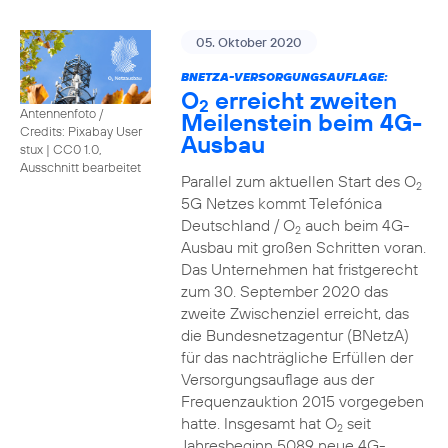
05. Oktober 2020
BNETZA-VERSORGUNGSAUFLAGE:
O
erreicht zweiten
2
Antennenfoto /
Meilenstein beim 4G-
Credits: Pixabay User
Ausbau
stux
|
CC0 1.0,
Ausschnitt bearbeitet
Parallel zum aktuellen Start des O
2
5G Netzes kommt Telefónica
Deutschland / O
auch beim 4G-
2
Ausbau mit großen Schritten voran.
Das Unternehmen hat fristgerecht
zum 30. September 2020 das
zweite Zwischenziel erreicht, das
die Bundesnetzagentur (BNetzA)
für das nachträgliche Erfüllen der
Versorgungsauflage aus der
Frequenzauktion 2015 vorgegeben
hatte. Insgesamt hat O
seit
2
Jahresbeginn 5089 neue 4G-