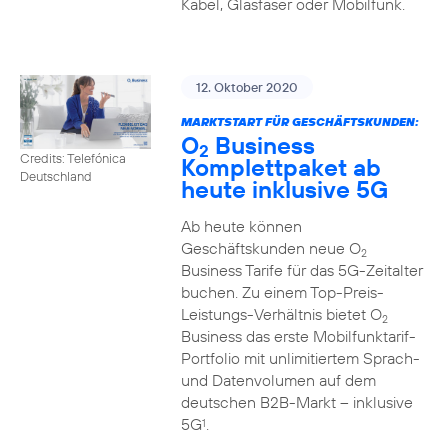
Kabel, Glasfaser oder Mobilfunk.
12. Oktober 2020
MARKTSTART FÜR GESCHÄFTSKUNDEN:
O
Business
2
Credits: Telefónica
Komplettpaket ab
Deutschland
heute inklusive 5G
Ab heute können
Geschäftskunden neue O
2
Business Tarife für das 5G-Zeitalter
buchen. Zu einem Top-Preis-
Leistungs-Verhältnis bietet O
2
Business das erste Mobilfunktarif-
Portfolio mit unlimitiertem Sprach-
und Datenvolumen auf dem
deutschen B2B-Markt – inklusive
5G
.
1