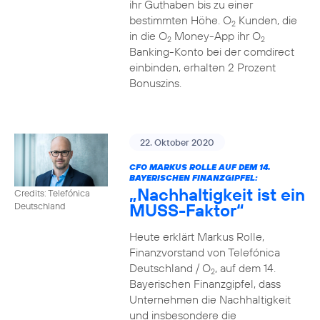
ihr Guthaben bis zu einer
bestimmten Höhe. O
Kunden, die
2
in die O
Money-App ihr O
2
2
Banking-Konto bei der comdirect
einbinden, erhalten 2 Prozent
Bonuszins.
22. Oktober 2020
CFO MARKUS ROLLE AUF DEM 14.
BAYERISCHEN FINANZGIPFEL:
„Nachhaltigkeit ist ein
Credits: Telefónica
MUSS-Faktor“
Deutschland
Heute erklärt Markus Rolle,
Finanzvorstand von Telefónica
Deutschland / O
, auf dem 14.
2
Bayerischen Finanzgipfel, dass
Unternehmen die Nachhaltigkeit
und insbesondere die