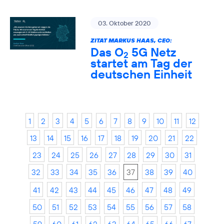
03. Oktober 2020
ZITAT MARKUS HAAS, CEO:
Das O
5G Netz
2
startet am Tag der
deutschen Einheit
1
2
3
4
5
6
7
8
9
10
11
12
13
14
15
16
17
18
19
20
21
22
23
24
25
26
27
28
29
30
31
32
33
34
35
36
37
38
39
40
41
42
43
44
45
46
47
48
49
50
51
52
53
54
55
56
57
58