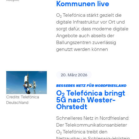
Kommunen live
O
Telefónica stärkt gezielt die
2
digitale Infrastruktur vor Ort und
sorgt dafür, dass moderne digitale
Angebote auch abseits der
Ballungszentren zuverlässig
genutzt werden können
20. März 2026
BESSERES NETZ FÜR NORDFRIESLAND
O
Telefónica bringt
2
Credits: Telefónica
5G nach Wester-
Deutschland
Ohrstedt
Schnelleres Netz in Nordfriesland:
Der Telekommunikationsanbieter
O
Telefónica treibt den
2
Netzausbau in Schleswig-Holstein