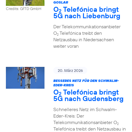
GOSLAR
O
Telefónica bringt
Credits: GfTD GmbH
2
5G nach Liebenburg
Der Telekommunikationsanbieter
O
Telefónica treibt den
2
Netzausbau in Niedersachsen
weiter voran
20. März 2026
BESSERES NETZ FÜR DEN SCHWALM-
EDER-KREIS
O
Telefónica bringt
2
5G nach Gudensberg
Schnelleres Netz im Schwalm-
Eder-Kreis: Der
Telekommunikationsanbieter O
2
Telefónica treibt den Netzausbau in