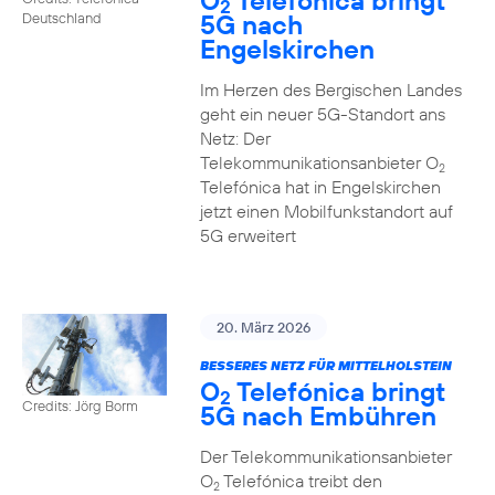
O
Telefónica bringt
2
5G nach
Deutschland
Engelskirchen
Im Herzen des Bergischen Landes
geht ein neuer 5G-Standort ans
Netz: Der
Telekommunikationsanbieter O
2
Telefónica hat in Engelskirchen
jetzt einen Mobilfunkstandort auf
5G erweitert
20. März 2026
BESSERES NETZ FÜR MITTELHOLSTEIN
O
Telefónica bringt
2
Credits: Jörg Borm
5G nach Embühren
Der Telekommunikationsanbieter
O
Telefónica treibt den
2