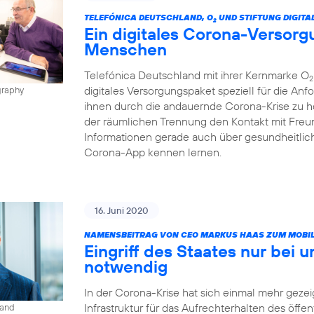
TELEFÓNICA DEUTSCHLAND, O
UND STIFTUNG DIGITA
2
Ein digitales Corona-Versorg
Menschen
Telefónica Deutschland mit ihrer Kernmarke O
2
digitales Versorgungspaket speziell für die A
graphy
ihnen durch die andauernde Corona-Krise zu h
der räumlichen Trennung den Kontakt mit Freun
Informationen gerade auch über gesundheitlic
Corona-App kennen lernen.
16. Juni 2020
NAMENSBEITRAG VON CEO MARKUS HAAS ZUM MOBIL
Eingriff des Staates nur bei 
notwendig
In der Corona-Krise hat sich einmal mehr gezeig
Infrastruktur für das Aufrechterhalten des öffe
land