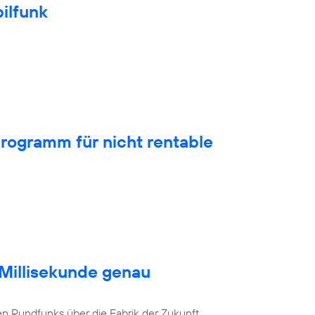
ilfunk
rogramm für nicht rentable
 Millisekunde genau
en Rundfunks über die Fabrik der Zukunft