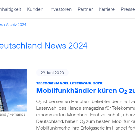
haltigkeit
Kunden
Investoren
Partner
Karriere
Presse
ws
Archiv 2024
Deutschland News 2024
29. Juni 2020
TELECOM HANDEL LESERWAHL 2020:
Mobilfunkhändler küren O
z
2
O
ist bei seinen Händlern beliebter denn je. D
2
Leserwahl des Handelsmagazins für Telekommun
renommierten Münchner Fachzeitschrift, über
land / Fernanda
Deutschland, haben O
zum besten Mobilfunkanb
2
Mobilfunkmarke ihre Erfolgsserie im Handel fort