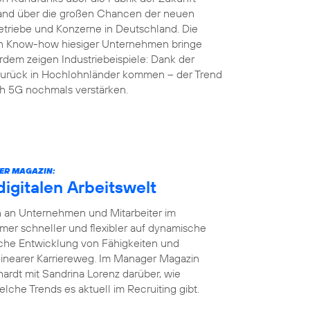
land über die großen Chancen der neuen
etriebe und Konzerne in Deutschland. Die
en Know-how hiesiger Unternehmen bringe
rdem zeigen Industriebeispiele: Dank der
r zurück in Hochlohnländer kommen – der Trend
ch 5G nochmals verstärken.
ER MAGAZIN:
digitalen Arbeitswelt
en an Unternehmen und Mitarbeiter im
r schneller und flexibler auf dynamische
iche Entwicklung von Fähigkeiten und
 linearer Karriereweg. Im Manager Magazin
ardt mit Sandrina Lorenz darüber, wie
elche Trends es aktuell im Recruiting gibt.