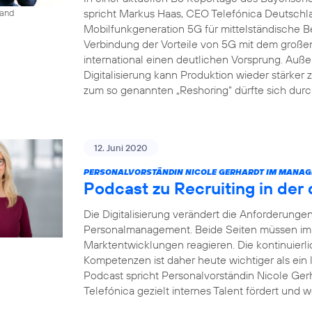
spricht Markus Haas, CEO Telefónica Deutsch
land
Mobilfunkgeneration 5G für mittelständische B
Verbindung der Vorteile von 5G mit dem groß
international einen deutlichen Vorsprung. Auße
Digitalisierung kann Produktion wieder stärke
zum so genannten „Reshoring“ dürfte sich dur
12. Juni 2020
PERSONALVORSTÄNDIN NICOLE GERHARDT IM MANAG
Podcast zu Recruiting in der 
Die Digitalisierung verändert die Anforderung
Personalmanagement. Beide Seiten müssen imme
Marktentwicklungen reagieren. Die kontinuierl
Kompetenzen ist daher heute wichtiger als ein
Podcast spricht Personalvorständin Nicole Gerh
Telefónica gezielt internes Talent fördert und w