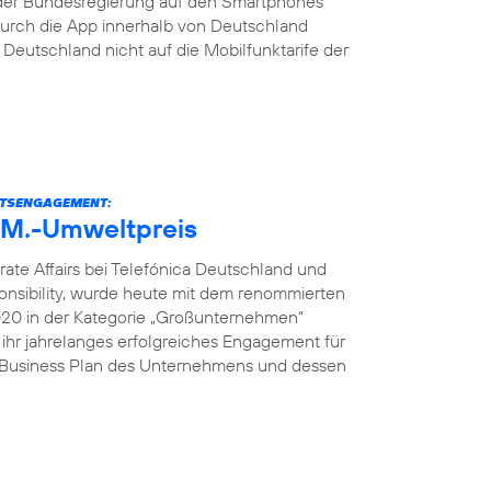
der Bundesregierung auf den Smartphones
s durch die App innerhalb von Deutschland
eutschland nicht auf die Mobilfunktarife der
ITSENGAGEMENT:
U.M.-Umweltpreis
rate Affairs bei Telefónica Deutschland und
onsibility, wurde heute mit dem renommierten
2020 in der Kategorie „Großunternehmen“
 ihr jahrelanges erfolgreiches Engagement für
e Business Plan des Unternehmens und dessen