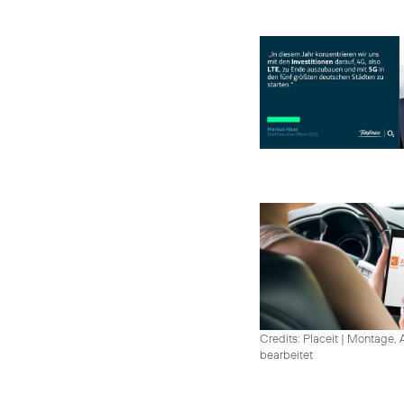
Credits: Placeit
|
Montage, A
bearbeitet