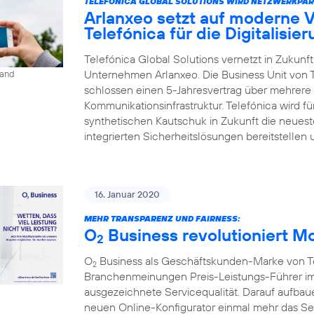
TELEFÓNICA GLOBAL SOLUTIONS WIRD NETZWERKPAR
Arlanxeo setzt auf moderne 
Telefónica für die Digitalisie
Telefónica Global Solutions vernetzt in Zukun
Unternehmen Arlanxeo. Die Business Unit von 
land
schlossen einen 5-Jahresvertrag über mehrere 
Kommunikationsinfrastruktur. Telefónica wird 
synthetischen Kautschuk in Zukunft die neues
integrierten Sicherheitslösungen bereitstellen 
16. Januar 2020
MEHR TRANSPARENZ UND FAIRNESS:
O
Business revolutioniert M
2
O
Business als Geschäftskunden-Marke von Tel
2
Branchenmeinungen Preis-Leistungs-Führer im
ausgezeichnete Servicequalität. Darauf aufbaue
neuen Online-Konfigurator einmal mehr das S