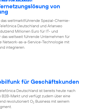
TNER VON ARLANXEO:
Vernetzungslösung von
rung
ft das weltmarktführende Spezial-Chemie-
Telefónica Deutschland und Arlanxeo
dutzend Millionen Euro für IT- und
für das weltweit führende Unternehmen für
te Network-as-a-Service-Technologie mit
und integrieren.
obilfunk für Geschäftskunden
efónica Deutschland ist bereits heute nach
 B2B-Markt und verfügt zudem über eine
nd revolutioniert O
Business mit seinem
2
egment.