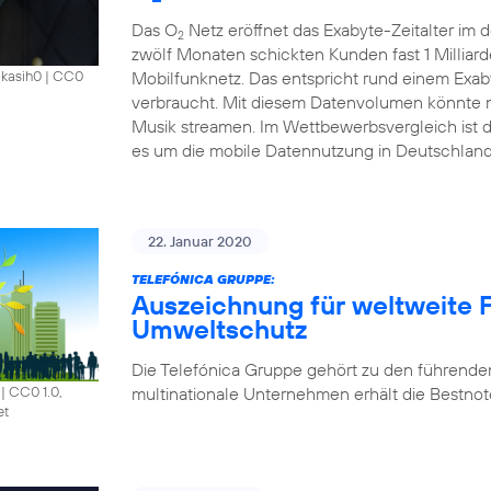
Das O
Netz eröffnet das Exabyte-Zeitalter im
2
zwölf Monaten schickten Kunden fast 1 Millia
Mobilfunknetz. Das entspricht rund einem Exab
akasih0
|
CC0
verbraucht. Mit diesem Datenvolumen könnte m
Musik streamen. Im Wettbewerbsvergleich ist 
es um die mobile Datennutzung in Deutschland
22. Januar 2020
TELEFÓNICA GRUPPE:
Auszeichnung für weltweite F
Umweltschutz
Die Telefónica Gruppe gehört zu den führende
multinationale Unternehmen erhält die Bestnote
|
CC0 1.0,
et