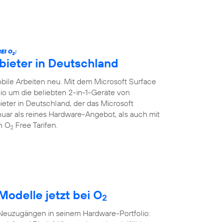
EI O
:
2
bieter in Deutschland
ile Arbeiten neu. Mit dem Microsoft Surface
lio um die beliebten 2-in-1-Geräte von
ieter in Deutschland, der das Microsoft
Januar als reines Hardware-Angebot, als auch mit
en O
Free Tarifen.
2
Modelle jetzt bei O
2
 Neuzugängen in seinem Hardware-Portfolio: