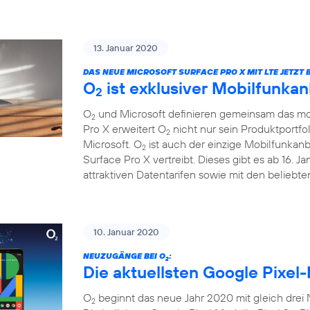
13. Januar 2020
DAS NEUE MICROSOFT SURFACE PRO X MIT LTE JETZT B
O
ist exklusiver Mobilfunkan
2
O
und Microsoft definieren gemeinsam das mob
2
Pro X erweitert O
nicht nur sein Produktportfo
2
Microsoft. O
ist auch der einzige Mobilfunkanb
2
Surface Pro X vertreibt. Dieses gibt es ab 16. 
attraktiven Datentarifen sowie mit den beliebt
10. Januar 2020
NEUZUGÄNGE BEI O
:
2
Die aktuellsten Google Pixel-
O
beginnt das neue Jahr 2020 mit gleich drei
2