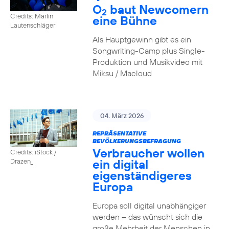
O
baut Newcomern
2
Credits: Marlin
eine Bühne
Lautenschläger
Als Hauptgewinn gibt es ein
Songwriting-Camp plus Single-
Produktion und Musikvideo mit
Miksu / Macloud
04. März 2026
REPRÄSENTATIVE
BEVÖLKERUNGSBEFRAGUNG
Verbraucher wollen
Credits: iStock /
ein digital
Drazen_
eigenständigeres
Europa
Europa soll digital unabhängiger
werden – das wünscht sich die
große Mehrheit der Menschen in