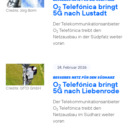
O
Telefónica bringt
2
Credits: Jörg Borm
5G nach Lustadt
Der Telekommunikationsanbieter
O
Telefónica treibt den
2
Netzausbau in der Südpfalz weiter
voran
24. Februar 2026
BESSERES NETZ FÜR DEN SÜDHARZ
O
Telefónica bringt
2
Credits: GfTD GmbH
5G nach Liebenrode
Der Telekommunikationsanbieter
O
Telefónica treibt den
2
Netzausbau im Südharz weiter
voran