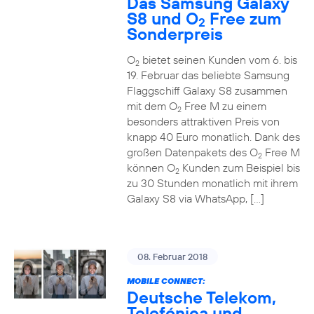
Das Samsung Galaxy
S8 und O
Free zum
2
Sonderpreis
O
bietet seinen Kunden vom 6. bis
2
19. Februar das beliebte Samsung
Flaggschiff Galaxy S8 zusammen
mit dem O
Free M zu einem
2
besonders attraktiven Preis von
knapp 40 Euro monatlich. Dank des
großen Datenpakets des O
Free M
2
können O
Kunden zum Beispiel bis
2
zu 30 Stunden monatlich mit ihrem
Galaxy S8 via WhatsApp, […]
08. Februar 2018
MOBILE CONNECT:
Deutsche Telekom,
Telefónica und