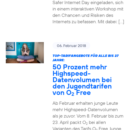
Safer Internet Day eingeladen, sich
in einem interaktiven Workshop mit
den Chancen und Risiken des
Internets zu befassen. Mit dabei: […]
06. Februar 2018
TOP-TARIFANGEBOTE FÜR ALLE BIS 27
JAHRE:
50 Prozent mehr
Highspeed-
Datenvolumen bei
den Jugendtarifen
von O
Free
2
Ab Februar erhalten junge Leute
mehr Highspeed-Datenvolumen
als je zuvor. Vom 8. Februar bis zum
23. April packt O
bei allen
2
Varianten des Tarifs O
Free Junge