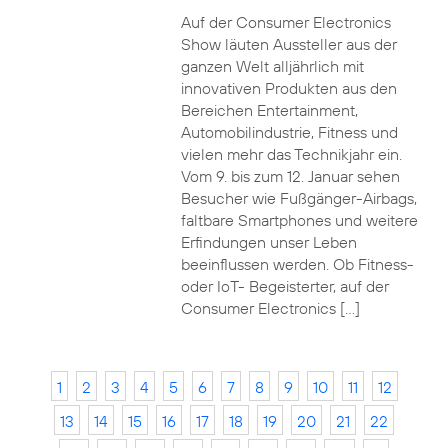
Auf der Consumer Electronics
Show läuten Aussteller aus der
ganzen Welt alljährlich mit
innovativen Produkten aus den
Bereichen Entertainment,
Automobilindustrie, Fitness und
vielen mehr das Technikjahr ein.
Vom 9. bis zum 12. Januar sehen
Besucher wie Fußgänger-Airbags,
faltbare Smartphones und weitere
Erfindungen unser Leben
beeinflussen werden. Ob Fitness-
oder IoT- Begeisterter, auf der
Consumer Electronics […]
1
2
3
4
5
6
7
8
9
10
11
12
13
14
15
16
17
18
19
20
21
22