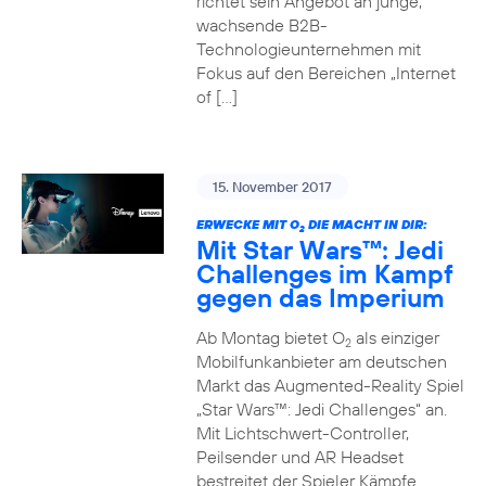
richtet sein Angebot an junge,
wachsende B2B-
Technologieunternehmen mit
Fokus auf den Bereichen „Internet
of […]
15. November 2017
ERWECKE MIT O
DIE MACHT IN DIR:
2
Mit Star Wars™: Jedi
Challenges im Kampf
gegen das Imperium
Ab Montag bietet O
als einziger
2
Mobilfunkanbieter am deutschen
Markt das Augmented-Reality Spiel
„Star Wars™: Jedi Challenges“ an.
Mit Lichtschwert-Controller,
Peilsender und AR Headset
bestreitet der Spieler Kämpfe