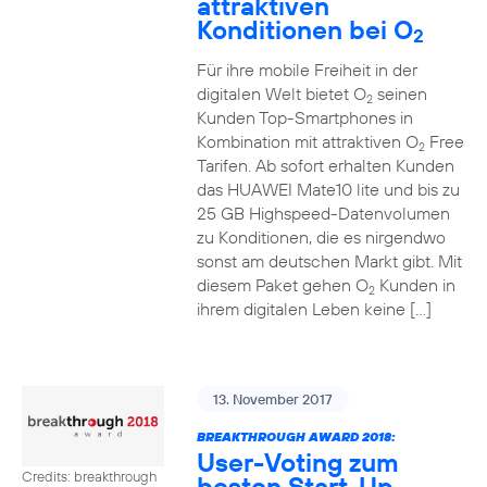
attraktiven
Konditionen bei O
2
Für ihre mobile Freiheit in der
digitalen Welt bietet O
seinen
2
Kunden Top-Smartphones in
Kombination mit attraktiven O
Free
2
Tarifen. Ab sofort erhalten Kunden
das HUAWEI Mate10 lite und bis zu
25 GB Highspeed-Datenvolumen
zu Konditionen, die es nirgendwo
sonst am deutschen Markt gibt. Mit
diesem Paket gehen O
Kunden in
2
ihrem digitalen Leben keine […]
13. November 2017
BREAKTHROUGH AWARD 2018:
User-Voting zum
Credits: breakthrough
besten Start-Up-