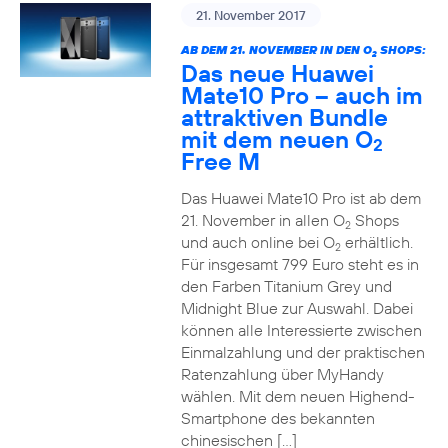
21. November 2017
AB DEM 21. NOVEMBER IN DEN O
SHOPS:
2
Das neue Huawei
Mate10 Pro – auch im
attraktiven Bundle
mit dem neuen O
2
Free M
Das Huawei Mate10 Pro ist ab dem
21. November in allen O
Shops
2
und auch online bei O
erhältlich.
2
Für insgesamt 799 Euro steht es in
den Farben Titanium Grey und
Midnight Blue zur Auswahl. Dabei
können alle Interessierte zwischen
Einmalzahlung und der praktischen
Ratenzahlung über MyHandy
wählen. Mit dem neuen Highend-
Smartphone des bekannten
chinesischen […]