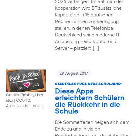
2026 verlängert. Im Rahmen der
Kooperation wird BT zusätzliche
Kapazitäten in 15 deutschen
Rechenzentren zur Verfügung
stellen, in denen Telefónica
Deutschland seine moderne IT-
Ausrüstung – wie Router und
Server – platziert. […]
29. August 2017
STARTKLAR FÜRS NEUE SCHULJAHR:
Diese Apps
Credits: Pixabay User
erleichtern Schülern
stux
|
CC0 1.0,
die Rückkehr in die
Ausschnitt bearbeitet
Schule
Die Sommerferien neigen sich dem
Ende zu und in vielen
Bundesländern steht der Schulstart