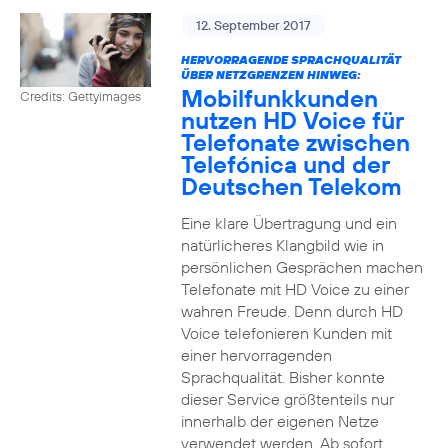
12. September 2017
HERVORRAGENDE SPRACHQUALITÄT
ÜBER NETZGRENZEN HINWEG:
Mobilfunkkunden
Credits: Gettyimages
nutzen HD Voice für
Telefonate zwischen
Telefónica und der
Deutschen Telekom
Eine klare Übertragung und ein
natürlicheres Klangbild wie in
persönlichen Gesprächen machen
Telefonate mit HD Voice zu einer
wahren Freude. Denn durch HD
Voice telefonieren Kunden mit
einer hervorragenden
Sprachqualität. Bisher konnte
dieser Service größtenteils nur
innerhalb der eigenen Netze
verwendet werden. Ab sofort