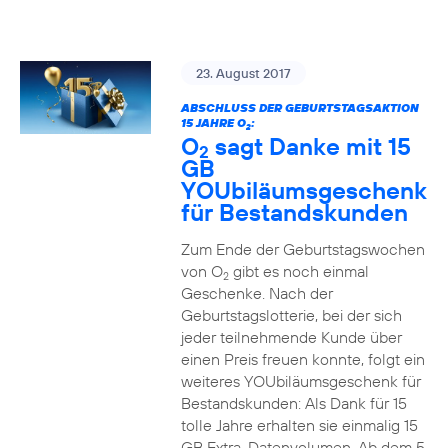
23. August 2017
ABSCHLUSS DER GEBURTSTAGSAKTION
15 JAHRE O
:
2
O
sagt Danke mit 15
2
GB
YOUbiläumsgeschenk
für Bestandskunden
Zum Ende der Geburtstagswochen
von O
gibt es noch einmal
2
Geschenke. Nach der
Geburtstagslotterie, bei der sich
jeder teilnehmende Kunde über
einen Preis freuen konnte, folgt ein
weiteres YOUbiläumsgeschenk für
Bestandskunden: Als Dank für 15
tolle Jahre erhalten sie einmalig 15
GB Extra-Datenvolumen. Ab dem 5.