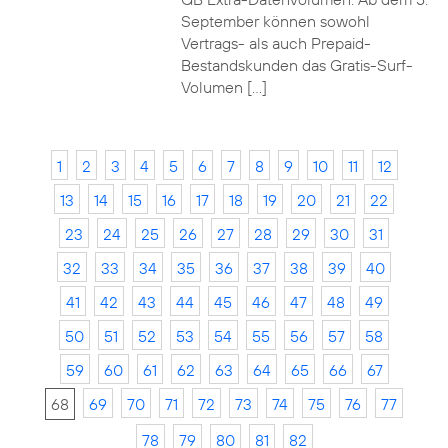
September können sowohl
Vertrags- als auch Prepaid-
Bestandskunden das Gratis-Surf-
Volumen […]
1
2
3
4
5
6
7
8
9
10
11
12
13
14
15
16
17
18
19
20
21
22
23
24
25
26
27
28
29
30
31
32
33
34
35
36
37
38
39
40
41
42
43
44
45
46
47
48
49
50
51
52
53
54
55
56
57
58
59
60
61
62
63
64
65
66
67
68
69
70
71
72
73
74
75
76
77
78
79
80
81
82