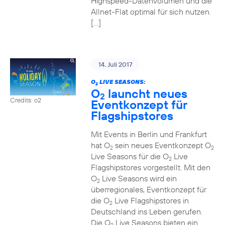
Highspeed-Datenvolumen und die
Allnet-Flat optimal für sich nutzen.
[…]
14. Juli 2017
O
LIVE SEASONS:
2
O
launcht neues
2
Credits: o2
Eventkonzept für
Flagshipstores
Mit Events in Berlin und Frankfurt
hat O
sein neues Eventkonzept O
2
2
Live Seasons für die O
Live
2
Flagshipstores vorgestellt. Mit den
O
Live Seasons wird ein
2
überregionales, Eventkonzept für
die O
Live Flagshipstores in
2
Deutschland ins Leben gerufen.
Die O
Live Seasons bieten ein