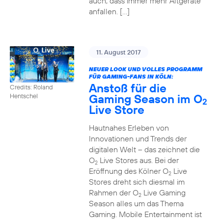
auch, dass immer mehr Altgeräte
anfallen. […]
11. August 2017
NEUER LOOK UND VOLLES PROGRAMM
FÜR GAMING-FANS IN KÖLN:
Anstoß für die
Credits: Roland
Gaming Season im O
Hentschel
2
Live Store
Hautnahes Erleben von
Innovationen und Trends der
digitalen Welt – das zeichnet die
O
Live Stores aus. Bei der
2
Eröffnung des Kölner O
Live
2
Stores dreht sich diesmal im
Rahmen der O
Live Gaming
2
Season alles um das Thema
Gaming. Mobile Entertainment ist