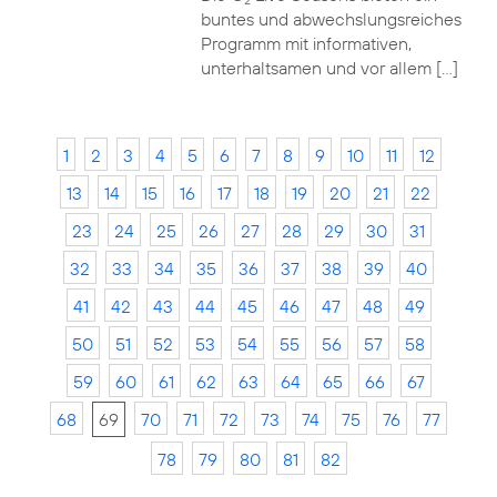
2
buntes und abwechslungsreiches
Programm mit informativen,
unterhaltsamen und vor allem […]
1
2
3
4
5
6
7
8
9
10
11
12
13
14
15
16
17
18
19
20
21
22
23
24
25
26
27
28
29
30
31
32
33
34
35
36
37
38
39
40
41
42
43
44
45
46
47
48
49
50
51
52
53
54
55
56
57
58
59
60
61
62
63
64
65
66
67
68
69
70
71
72
73
74
75
76
77
78
79
80
81
82