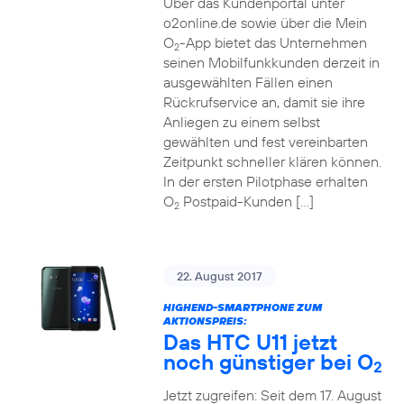
Über das Kundenportal unter
o2online.de sowie über die Mein
O
-App bietet das Unternehmen
2
seinen Mobilfunkkunden derzeit in
ausgewählten Fällen einen
Rückrufservice an, damit sie ihre
Anliegen zu einem selbst
gewählten und fest vereinbarten
Zeitpunkt schneller klären können.
In der ersten Pilotphase erhalten
O
Postpaid-Kunden […]
2
22. August 2017
HIGHEND-SMARTPHONE ZUM
AKTIONSPREIS:
Das HTC U11 jetzt
noch günstiger bei O
2
Jetzt zugreifen: Seit dem 17. August