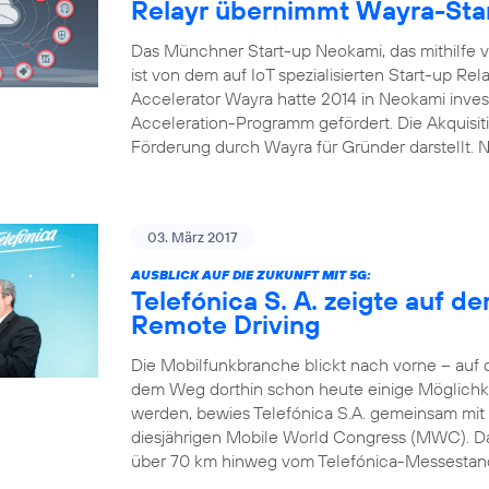
Relayr übernimmt Wayra-Sta
Das Münchner Start-up Neokami, das mithilfe vo
ist von dem auf IoT spezialisierten Start-up R
Accelerator Wayra hatte 2014 in Neokami inves
Acceleration-Programm gefördert. Die Akquisi
Förderung durch Wayra für Gründer darstellt.
03. März 2017
AUSBLICK AUF DIE ZUKUNFT MIT 5G:
Telefónica S. A. zeigte auf 
Remote Driving
Die Mobilfunkbranche blickt nach vorne – auf
dem Weg dorthin schon heute einige Möglichke
werden, bewies Telefónica S.A. gemeinsam mit
diesjährigen Mobile World Congress (MWC). Das
über 70 km hinweg vom Telefónica-Messestand