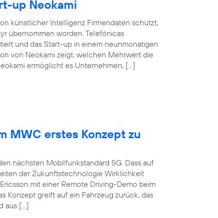
rt-up Neokami
n künstlicher Intelligenz Firmendaten schützt,
elayr übernommen worden. Telefónicas
tiert und das Start-up in einem neunmonatigen
tion von Neokami zeigt, welchen Mehrwert die
 Neokami ermöglicht es Unternehmen, […]
dem MWC erstes Konzept zu
 den nächsten Mobilfunkstandard 5G. Dass auf
iten der Zukunftstechnologie Wirklichkeit
 Ericsson mit einer Remote Driving-Demo beim
 Konzept greift auf ein Fahrzeug zurück, das
 aus […]