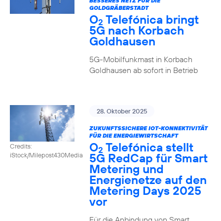
BESSERES NETZ FÜR DIE
GOLDGRÄBERSTADT
O
Telefónica bringt
2
5G nach Korbach
Goldhausen
5G-Mobilfunkmast in Korbach
Goldhausen ab sofort in Betrieb
28. Oktober 2025
ZUKUNFTSSICHERE IOT-KONNEKTIVITÄT
FÜR DIE ENERGIEWIRTSCHAFT
O
Telefónica stellt
Credits:
2
5G RedCap für Smart
iStock/Milepost430Media
Metering und
Energienetze auf den
Metering Days 2025
vor
Für die Anbindung von Smart