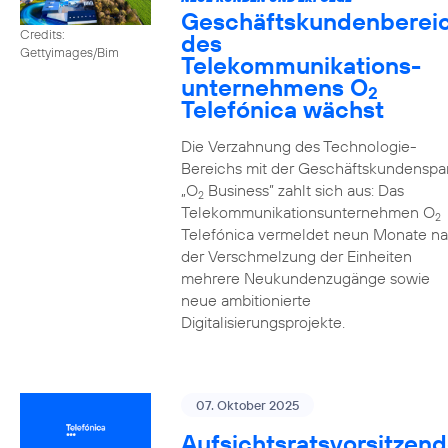
Geschäftskundenberei
Credits:
des
Gettyimages/Bim
Telekommunikations­
unternehmens O
2
Telefónica wächst
Die Verzahnung des Technologie-
Bereichs mit der Geschäftskundenspa
„O
Business” zahlt sich aus: Das
2
Telekommunikationsunternehmen O
2
Telefónica vermeldet neun Monate n
der Verschmelzung der Einheiten
mehrere Neukundenzugänge sowie
neue ambitionierte
Digitalisierungsprojekte.
07. Oktober 2025
Aufsichtsratsvorsitzend