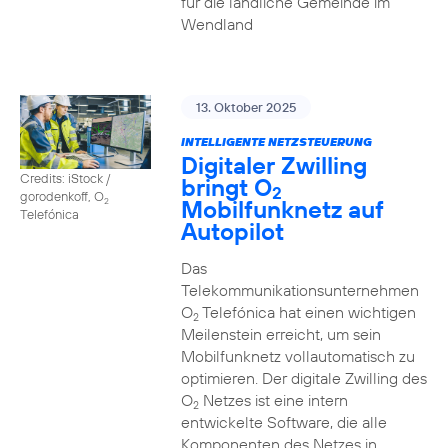
für die ländliche Gemeinde im
Wendland
13. Oktober 2025
INTELLIGENTE NETZSTEUERUNG
Digitaler Zwilling
Credits: iStock /
bringt O
2
gorodenkoff, O
Mobilfunknetz auf
2
Telefónica
Autopilot
Das
Telekommunikationsunternehmen
O
Telefónica hat einen wichtigen
2
Meilenstein erreicht, um sein
Mobilfunknetz vollautomatisch zu
optimieren. Der digitale Zwilling des
O
Netzes ist eine intern
2
entwickelte Software, die alle
Komponenten des Netzes in