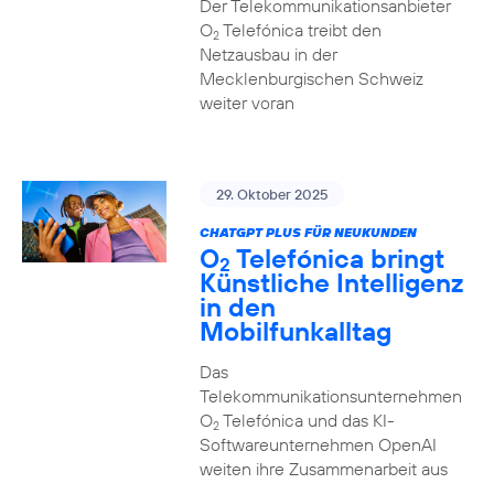
Der Telekommunikationsanbieter
O
Telefónica treibt den
2
Netzausbau in der
Mecklenburgischen Schweiz
weiter voran
29. Oktober 2025
CHATGPT PLUS FÜR NEUKUNDEN
O
Telefónica bringt
2
Künstliche Intelligenz
in den
Mobilfunkalltag
Das
Telekommunikationsunternehmen
O
Telefónica und das KI-
2
Softwareunternehmen OpenAI
weiten ihre Zusammenarbeit aus