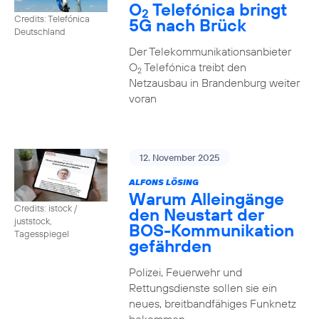
O
Telefónica bringt
2
Credits: Telefónica
5G nach Brück
Deutschland
Der Telekommunikationsanbieter
O
Telefónica treibt den
2
Netzausbau in Brandenburg weiter
voran
12. November 2025
ALFONS LÖSING
Warum Alleingänge
Credits: istock /
den Neustart der
juststock,
BOS-Kommunikation
Tagesspiegel
gefährden
Polizei, Feuerwehr und
Rettungsdienste sollen sie ein
neues, breitbandfähiges Funknetz