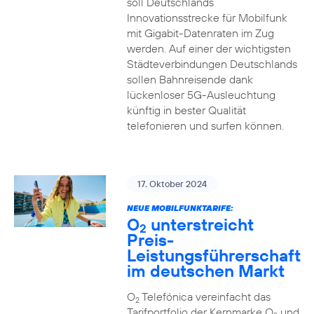
soll Deutschlands
Innovationsstrecke für Mobilfunk
mit Gigabit-Datenraten im Zug
werden. Auf einer der wichtigsten
Städteverbindungen Deutschlands
sollen Bahnreisende dank
lückenloser 5G-Ausleuchtung
künftig in bester Qualität
telefonieren und surfen können.
17. Oktober 2024
NEUE MOBILFUNKTARIFE:
O
unterstreicht
2
Preis-
Leistungsführerschaft
im deutschen Markt
O
Telefónica vereinfacht das
2
Tarifportfolio der Kernmarke O
und