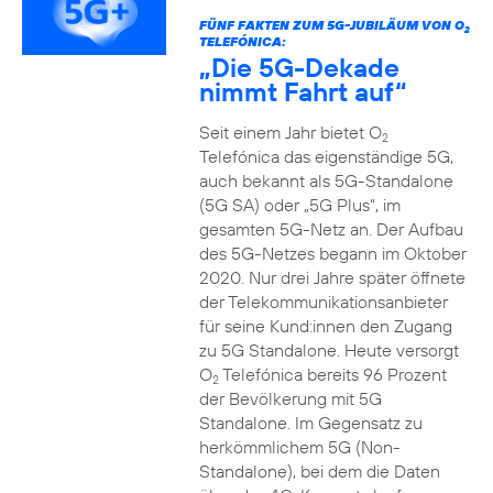
FÜNF FAKTEN ZUM 5G-JUBILÄUM VON O
2
TELEFÓNICA:
„Die 5G-Dekade
nimmt Fahrt auf“
Seit einem Jahr bietet O
2
Telefónica das eigenständige 5G,
auch bekannt als 5G-Standalone
(5G SA) oder „5G Plus“, im
gesamten 5G-Netz an. Der Aufbau
des 5G-Netzes begann im Oktober
2020. Nur drei Jahre später öffnete
der Telekommunikationsanbieter
für seine Kund:innen den Zugang
zu 5G Standalone. Heute versorgt
O
Telefónica bereits 96 Prozent
2
der Bevölkerung mit 5G
Standalone. Im Gegensatz zu
herkömmlichem 5G (Non-
Standalone), bei dem die Daten