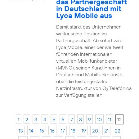
das Partnergeschäft
in Deutschland mit
Lyca Mobile aus
Damit stärkt das Unternehmen
weiter seine Position im
Partnergeschäft. Ab sofort wird
Lyca Mobile, einer der weltweit
führenden internationalen
virtuellen Mobilfunkanbieter
(MVNO), seinen Kund:innen in
Deutschland Mobilfunkdienste
über die leistungsstarke
Netzinfrastruktur von O
Telefónica
2
zur Verfügung stellen.
1
2
3
4
5
6
7
8
9
10
11
12
13
14
15
16
17
18
19
20
21
22