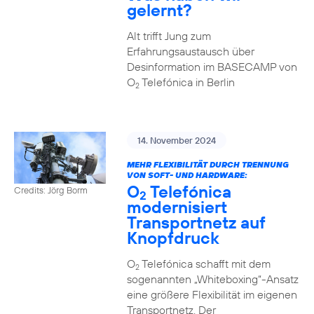
gelernt?
Alt trifft Jung zum
Erfahrungsaustausch über
Desinformation im BASECAMP von
O
Telefónica in Berlin
2
14. November 2024
MEHR FLEXIBILITÄT DURCH TRENNUNG
VON SOFT- UND HARDWARE:
O
Telefónica
Credits: Jörg Borm
2
modernisiert
Transportnetz auf
Knopfdruck
O
Telefónica schafft mit dem
2
sogenannten „Whiteboxing“-Ansatz
eine größere Flexibilität im eigenen
Transportnetz. Der