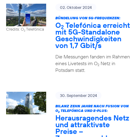
02. Oktober 2024
BÜNDELUNG VON 5G-FREQUENZEN:
O
Telefónica erreicht
2
Credits: O
Telefónica
mit 5G-Standalone
2
Geschwindigkeiten
von 1,7 Gbit/s
Die Messungen fanden im Rahmen
eines Livetests im O
Netz in
2
Potsdam statt.
30. September 2024
BILANZ ZEHN JAHRE NACH FUSION VON
O
TELEFÓNICA UND E-PLUS:
2
Herausragendes Netz
und attraktivste
Preise –