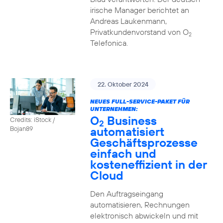
irische Manager berichtet an
Andreas Laukenmann,
Privatkundenvorstand von O
2
Telefonica.
22. Oktober 2024
NEUES FULL-SERVICE-PAKET FÜR
UNTERNEHMEN:
O
Business
Credits: iStock /
2
automatisiert
Bojan89
Geschäftsprozesse
einfach und
kosteneffizient in der
Cloud
Den Auftragseingang
automatisieren, Rechnungen
elektronisch abwickeln und mit