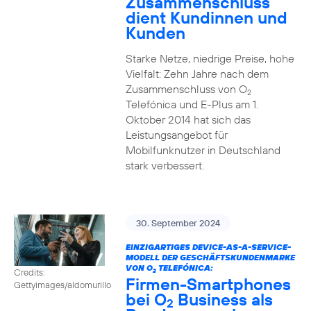
Zusammenschluss
dient Kundinnen und
Kunden
Starke Netze, niedrige Preise, hohe
Vielfalt: Zehn Jahre nach dem
Zusammenschluss von O
2
Telefónica und E-Plus am 1.
Oktober 2014 hat sich das
Leistungsangebot für
Mobilfunknutzer in Deutschland
stark verbessert.
30. September 2024
EINZIGARTIGES DEVICE-AS-A-SERVICE-
MODELL DER GESCHÄFTSKUNDENMARKE
VON O
TELEFÓNICA:
Credits:
2
Firmen-Smartphones
Gettyimages/aldomurillo
bei O
Business als
2