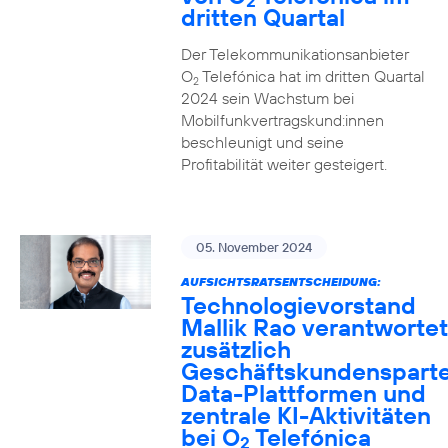
2
dritten Quartal
Der Telekommunikationsanbieter
O
Telefónica hat im dritten Quartal
2
2024 sein Wachstum bei
Mobilfunkvertragskund:innen
beschleunigt und seine
Profitabilität weiter gesteigert.
05. November 2024
AUFSICHTSRATSENTSCHEIDUNG:
Technologievorstand
Mallik Rao verantwortet
zusätzlich
Geschäftskundensparte
Data-Plattformen und
zentrale KI-Aktivitäten
bei O
Telefónica
2