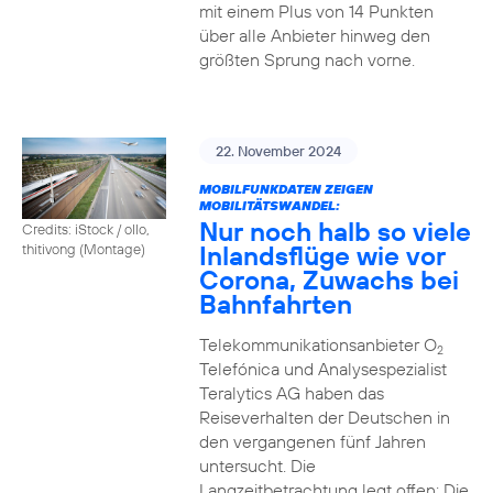
mit einem Plus von 14 Punkten
über alle Anbieter hinweg den
größten Sprung nach vorne.
22. November 2024
MOBILFUNKDATEN ZEIGEN
MOBILITÄTSWANDEL:
Nur noch halb so viele
Credits: iStock / ollo,
Inlandsflüge wie vor
thitivong (Montage)
Corona, Zuwachs bei
Bahnfahrten
Telekommunikationsanbieter O
2
Telefónica und Analysespezialist
Teralytics AG haben das
Reiseverhalten der Deutschen in
den vergangenen fünf Jahren
untersucht. Die
Langzeitbetrachtung legt offen: Die