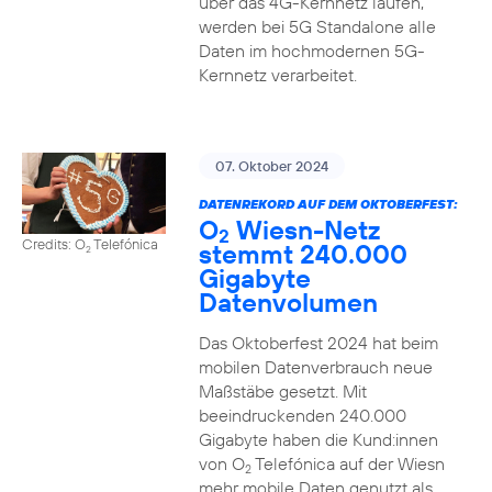
über das 4G-Kernnetz laufen,
werden bei 5G Standalone alle
Daten im hochmodernen 5G-
Kernnetz verarbeitet.
07. Oktober 2024
DATENREKORD AUF DEM OKTOBERFEST:
O
Wiesn-Netz
2
Credits: O
Telefónica
stemmt 240.000
2
Gigabyte
Datenvolumen
Das Oktoberfest 2024 hat beim
mobilen Datenverbrauch neue
Maßstäbe gesetzt. Mit
beeindruckenden 240.000
Gigabyte haben die Kund:innen
von O
Telefónica auf der Wiesn
2
mehr mobile Daten genutzt als