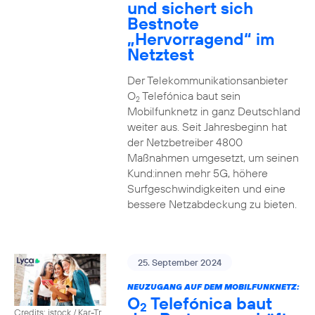
und sichert sich
Bestnote
„Hervorragend“ im
Netztest
Der Telekommunikationsanbieter
O
Telefónica baut sein
2
Mobilfunknetz in ganz Deutschland
weiter aus. Seit Jahresbeginn hat
der Netzbetreiber 4800
Maßnahmen umgesetzt, um seinen
Kund:innen mehr 5G, höhere
Surfgeschwindigkeiten und eine
bessere Netzabdeckung zu bieten.
25. September 2024
NEUZUGANG AUF DEM MOBILFUNKNETZ:
O
Telefónica baut
2
Credits: istock / Kar-Tr