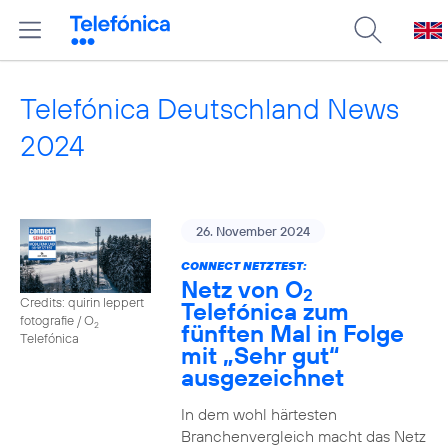
Telefónica Deutschland News
2024
26. November 2024
CONNECT NETZTEST:
Netz von O
2
Credits: quirin leppert
Telefónica zum
fotografie / O
fünften Mal in Folge
2
Telefónica
mit „Sehr gut“
ausgezeichnet
In dem wohl härtesten
Branchenvergleich macht das Netz