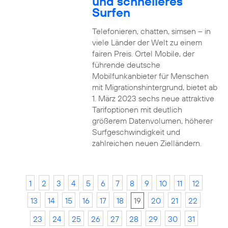
und schnelleres
Surfen
Telefonieren, chatten, simsen – in
viele Länder der Welt zu einem
fairen Preis. Ortel Mobile, der
führende deutsche
Mobilfunkanbieter für Menschen
mit Migrationshintergrund, bietet ab
1. März 2023 sechs neue attraktive
Tarifoptionen mit deutlich
größerem Datenvolumen, höherer
Surfgeschwindigkeit und
zahlreichen neuen Zielländern.
1
2
3
4
5
6
7
8
9
10
11
12
13
14
15
16
17
18
19
20
21
22
23
24
25
26
27
28
29
30
31