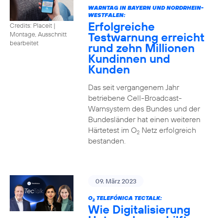
WARNTAG IN BAYERN UND NORDRHEIN-
WESTFALEN:
Erfolgreiche
Credits: Placeit |
Testwarnung erreicht
Montage, Ausschnitt
bearbeitet
rund zehn Millionen
Kundinnen und
Kunden
Das seit vergangenem Jahr
betriebene Cell-Broadcast-
Warnsystem des Bundes und der
Bundesländer hat einen weiteren
Härtetest im O
Netz erfolgreich
2
bestanden.
09. März 2023
O
TELEFÓNICA TECTALK:
2
Wie Digitalisierung