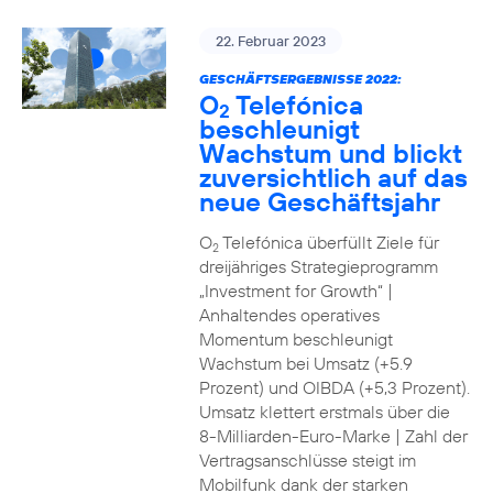
22. Februar 2023
GESCHÄFTSERGEBNISSE 2022:
O
Telefónica
2
beschleunigt
Wachstum und blickt
zuversichtlich auf das
neue Geschäftsjahr
O
Telefónica überfüllt Ziele für
2
dreijähriges Strategieprogramm
„Investment for Growth“ |
Anhaltendes operatives
Momentum beschleunigt
Wachstum bei Umsatz (+5.9
Prozent) und OIBDA (+5,3 Prozent).
Umsatz klettert erstmals über die
8-Milliarden-Euro-Marke | Zahl der
Vertragsanschlüsse steigt im
Mobilfunk dank der starken