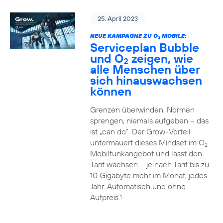
25. April 2023
NEUE KAMPAGNE ZU O
MOBILE:
2
Serviceplan Bubble
und O
zeigen, wie
2
alle Menschen über
sich hinauswachsen
können
Grenzen überwinden, Normen
sprengen, niemals aufgeben – das
ist „can do“. Der Grow-Vorteil
untermauert dieses Mindset im O
2
Mobilfunkangebot und lässt den
Tarif wachsen – je nach Tarif bis zu
10 Gigabyte mehr im Monat, jedes
Jahr. Automatisch und ohne
Aufpreis.
1