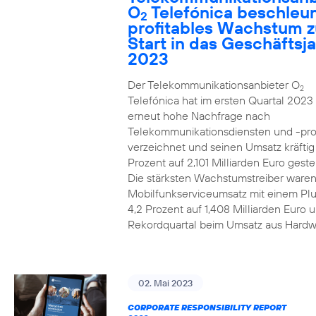
O
Telefónica beschleun
2
profitables Wachstum 
Start in das Geschäftsj
2023
Der Telekommunikationsanbieter O
2
Telefónica hat im ersten Quartal 2023
erneut hohe Nachfrage nach
Telekommunikationsdiensten und -pr
verzeichnet und seinen Umsatz kräfti
Prozent auf 2,101 Milliarden Euro gestei
Die stärksten Wachstumstreiber waren
Mobilfunkserviceumsatz mit einem Pl
4,2 Prozent auf 1,408 Milliarden Euro 
Rekordquartal beim Umsatz aus Hardw
02. Mai 2023
CORPORATE RESPONSIBILITY REPORT