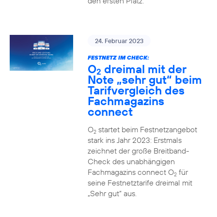
den ersten Platz.
24. Februar 2023
FESTNETZ IM CHECK:
O
dreimal mit der
2
Note „sehr gut“ beim
Tarifvergleich des
Fachmagazins
connect
O
startet beim Festnetzangebot
2
stark ins Jahr 2023: Erstmals
zeichnet der große Breitband-
Check des unabhängigen
Fachmagazins connect O
für
2
seine Festnetztarife dreimal mit
„Sehr gut“ aus.