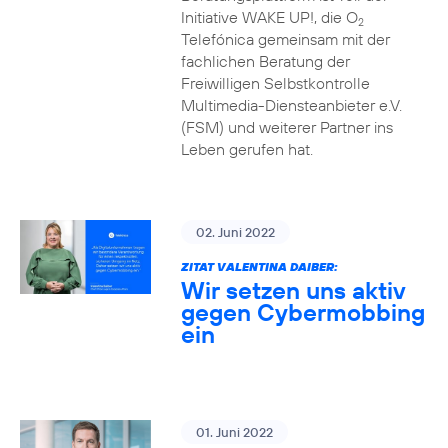
Initiative WAKE UP!, die O
2
Telefónica gemeinsam mit der
fachlichen Beratung der
Freiwilligen Selbstkontrolle
Multimedia-Diensteanbieter e.V.
(FSM) und weiterer Partner ins
Leben gerufen hat.
02. Juni 2022
ZITAT VALENTINA DAIBER:
Wir setzen uns aktiv
gegen Cybermobbing
ein
01. Juni 2022