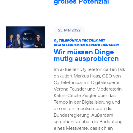
großes Potenzial
25. Mai 2022
O
TELEFÓNICA TECTALK MIT
2
DIGITALEXPERTIN VERENA PAUSDER:
Wir müssen Dinge
mutig ausprobieren
Im aktuellen O
Telefónica TecTalk
2
diskutiert Markus Haas, CEO von
O
Telefónica, mit Digitalexpertin
2
Verena Pausder und Moderatorin
Katrin-Cécile Ziegler über das
Tempo in der Digitalisierung und
die ersten Impulse durch die
Bundesregierung. Außerdem
sprechen sie über die Bedeutung
eines Metaverse, das sich an