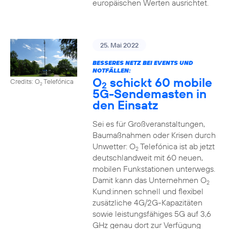
europäischen Werten ausrichtet.
25. Mai 2022
BESSERES NETZ BEI EVENTS UND
NOTFÄLLEN:
O
schickt 60 mobile
Credits: O
Telefónica
2
2
5G-Sendemasten in
den Einsatz
Sei es für Großveranstaltungen,
Baumaßnahmen oder Krisen durch
Unwetter: O
Telefónica ist ab jetzt
2
deutschlandweit mit 60 neuen,
mobilen Funkstationen unterwegs.
Damit kann das Unternehmen O
2
Kund:innen schnell und flexibel
zusätzliche 4G/2G-Kapazitäten
sowie leistungsfähiges 5G auf 3,6
GHz genau dort zur Verfügung