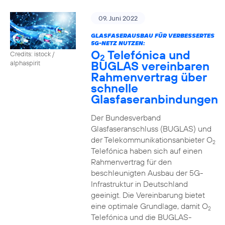
09. Juni 2022
GLASFASERAUSBAU FÜR VERBESSERTES
5G-NETZ NUTZEN:
O
Telefónica und
Credits: istock /
2
BUGLAS vereinbaren
alphaspirit
Rahmenvertrag über
schnelle
Glasfaseranbindungen
Der Bundesverband
Glasfaseranschluss (BUGLAS) und
der Telekommunikationsanbieter O
2
Telefónica haben sich auf einen
Rahmenvertrag für den
beschleunigten Ausbau der 5G-
Infrastruktur in Deutschland
geeinigt. Die Vereinbarung bietet
eine optimale Grundlage, damit O
2
Telefónica und die BUGLAS-