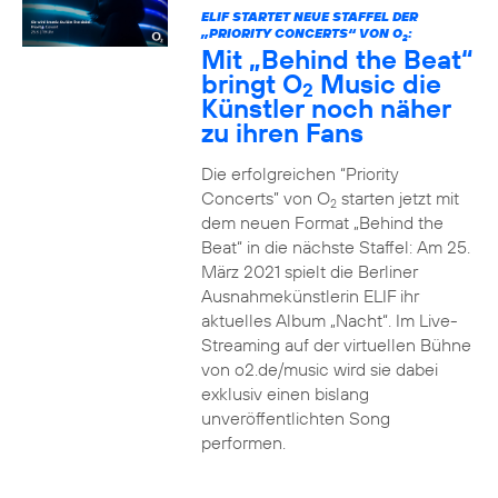
ELIF STARTET NEUE STAFFEL DER
„PRIORITY CONCERTS“ VON O
:
2
Mit „Behind the Beat“
bringt O
Music die
2
Künstler noch näher
zu ihren Fans
Die erfolgreichen “Priority
Concerts” von O
starten jetzt mit
2
dem neuen Format „Behind the
Beat“ in die nächste Staffel: Am 25.
März 2021 spielt die Berliner
Ausnahmekünstlerin ELIF ihr
aktuelles Album „Nacht“. Im Live-
Streaming auf der virtuellen Bühne
von o2.de/music wird sie dabei
exklusiv einen bislang
unveröffentlichten Song
performen.