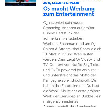
ZU O
SELECT & STREAM:
2
O
macht Werbung
2
zum Entertainment
O
inszeniert sein neues
2
Streaming-Angebot auf großer
Bühne: Herzstück der
aufmerksamkeitsstarken
Werbemaßnahmen rund um O
2
Select & Stream
sind Spots, die ab
1
10. März in TV und Web laufen
werden. Darin zeigt O
Video- und
2
TV-Content von Netflix, Sky Ticket
und O
TV powered by waipu.tv –
2
und unterstreicht das Motto der
Kampagne so eindrucksvoll: „Wir
haben das Entertainment. Du hast
die Wahl“. Sie ist das erste größere
Werk der „Serviceplan Bubble“, ein
maßgenschneidertes
Agenturmodell, das Serviceplan