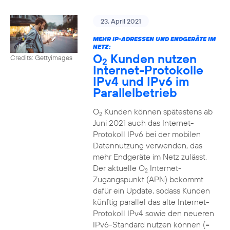
23. April 2021
MEHR IP-ADRESSEN UND ENDGERÄTE IM
NETZ:
O
Kunden nutzen
Credits: Gettyimages
2
Internet-Protokolle
IPv4 und IPv6 im
Parallelbetrieb
O
Kunden können spätestens ab
2
Juni 2021 auch das Internet-
Protokoll IPv6 bei der mobilen
Datennutzung verwenden, das
mehr Endgeräte im Netz zulässt.
Der aktuelle O
Internet-
2
Zugangspunkt (APN) bekommt
dafür ein Update, sodass Kunden
künftig parallel das alte Internet-
Protokoll IPv4 sowie den neueren
IPv6-Standard nutzen können (=