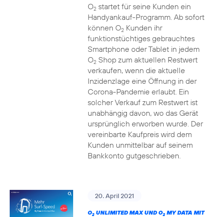
O
startet für seine Kunden ein
2
Handyankauf-Programm. Ab sofort
können O
Kunden ihr
2
funktionstüchtiges gebrauchtes
Smartphone oder Tablet in jedem
O
Shop zum aktuellen Restwert
2
verkaufen, wenn die aktuelle
Inzidenzlage eine Öffnung in der
Corona-Pandemie erlaubt. Ein
solcher Verkauf zum Restwert ist
unabhängig davon, wo das Gerät
ursprünglich erworben wurde. Der
vereinbarte Kaufpreis wird dem
Kunden unmittelbar auf seinem
Bankkonto gutgeschrieben.
20. April 2021
O
UNLIMITED MAX UND O
MY DATA MIT
2
2