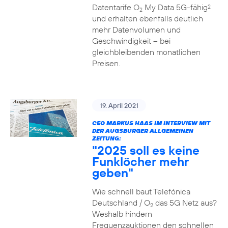
Datentarife O
My Data 5G-fähig
2
2
und erhalten ebenfalls deutlich
mehr Datenvolumen und
Geschwindigkeit – bei
gleichbleibenden monatlichen
Preisen.
19. April 2021
CEO MARKUS HAAS IM INTERVIEW MIT
DER AUGSBURGER ALLGEMEINEN
ZEITUNG:
"2025 soll es keine
Funklöcher mehr
geben"
Wie schnell baut Telefónica
Deutschland / O
das 5G Netz aus?
2
Weshalb hindern
Frequenzauktionen den schnellen