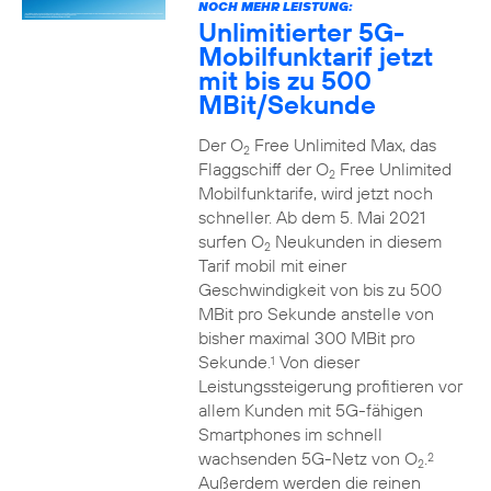
NOCH MEHR LEISTUNG:
Unlimitierter 5G-
Mobilfunktarif jetzt
mit bis zu 500
MBit/Sekunde
Der O
Free Unlimited Max, das
2
Flaggschiff der O
Free Unlimited
2
Mobilfunktarife, wird jetzt noch
schneller. Ab dem 5. Mai 2021
surfen O
Neukunden in diesem
2
Tarif mobil mit einer
Geschwindigkeit von bis zu 500
MBit pro Sekunde anstelle von
bisher maximal 300 MBit pro
Sekunde.
Von dieser
1
Leistungssteigerung profitieren vor
allem Kunden mit 5G-fähigen
Smartphones im schnell
wachsenden 5G-Netz von O
.
2
2
Außerdem werden die reinen