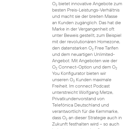
O
bietet innovative Angebote zum
2
besten Preis-Leistungs-Verhältnis
und macht sie der breiten Masse
an Kunden zugänglich. Das hat die
Marke in der Vergangenheit oft
unter Beweis gestellt, zum Beispiel
mit der revolutionären Homezone,
den datenstarken O
Free Tarifen
2
und dem neuartigen Unlimited-
Angebot. Mit Angeboten wie der
O
Connect-Option und dem O
2
2
You Konfigurator bieten wir
unseren O
Kunden maximale
2
Freiheit. Im connect Podcast
unterstreicht Wolfgang Metze,
Privatkundenvorstand von
Telefónica Deutschland und
verantwortlich für die Kernmarke,
dass O
an dieser Strategie auch in
2
Zukunft festhalten wird – so auch