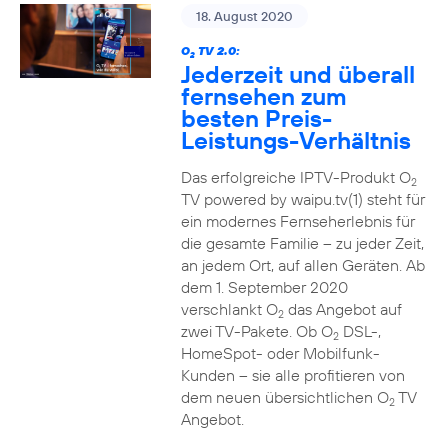
18. August 2020
O
TV 2.0:
2
Jederzeit und überall
fernsehen zum
besten Preis-
Leistungs-Verhältnis
Das erfolgreiche IPTV-Produkt O
2
TV powered by waipu.tv(1) steht für
ein modernes Fernseherlebnis für
die gesamte Familie – zu jeder Zeit,
an jedem Ort, auf allen Geräten. Ab
dem 1. September 2020
verschlankt O
das Angebot auf
2
zwei TV-Pakete. Ob O
DSL-,
2
HomeSpot- oder Mobilfunk-
Kunden – sie alle profitieren von
dem neuen übersichtlichen O
TV
2
Angebot.