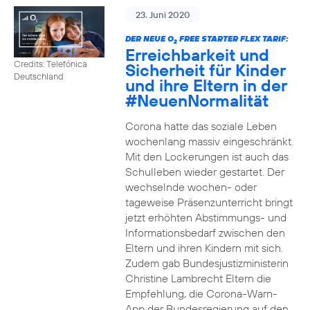
23. Juni 2020
DER NEUE O
FREE STARTER FLEX TARIF:
2
Erreichbarkeit und
Credits: Telefónica
Sicherheit für Kinder
Deutschland
und ihre Eltern in der
#NeuenNormalität
Corona hatte das soziale Leben
wochenlang massiv eingeschränkt.
Mit den Lockerungen ist auch das
Schulleben wieder gestartet. Der
wechselnde wochen- oder
tageweise Präsenzunterricht bringt
jetzt erhöhten Abstimmungs- und
Informationsbedarf zwischen den
Eltern und ihren Kindern mit sich.
Zudem gab Bundesjustizministerin
Christine Lambrecht Eltern die
Empfehlung, die Corona-Warn-
App der Bundesregierung auf den