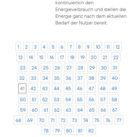
kontinuierlich den
Energieverbrauch und stellen die
Energie ganz nach dem aktuellen
Bedarf der Nutzer bereit.
1
2
3
4
5
6
7
8
9
10
11
12
13
14
15
16
17
18
19
20
21
22
23
24
25
26
27
28
29
30
31
32
33
34
35
36
37
38
39
40
41
42
43
44
45
46
47
48
49
50
51
52
53
54
55
56
57
58
59
60
61
62
63
64
65
66
67
68
69
70
71
72
73
74
75
76
77
78
79
80
81
82