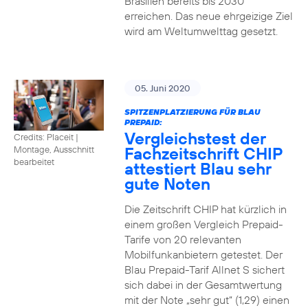
Brasilien bereits bis 2030
erreichen. Das neue ehrgeizige Ziel
wird am Weltumwelttag gesetzt.
05. Juni 2020
SPITZENPLATZIERUNG FÜR BLAU
PREPAID:
Vergleichstest der
Credits: Placeit
|
Fachzeitschrift CHIP
Montage, Ausschnitt
bearbeitet
attestiert Blau sehr
gute Noten
Die Zeitschrift CHIP hat kürzlich in
einem großen Vergleich Prepaid-
Tarife von 20 relevanten
Mobilfunkanbietern getestet. Der
Blau Prepaid-Tarif Allnet S sichert
sich dabei in der Gesamtwertung
mit der Note „sehr gut“ (1,29) einen