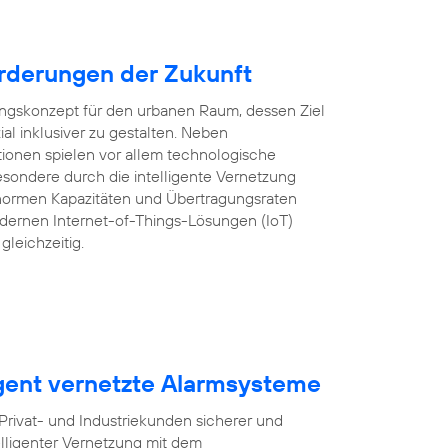
rderungen der Zukunft
lungskonzept für den urbanen Raum, dessen Ziel
ozial inklusiver zu gestalten. Neben
tionen spielen vor allem technologische
sondere durch die intelligente Vernetzung
ormen Kapazitäten und Übertragungsraten
ernen Internet-of-Things-Lösungen (IoT)
gleichzeitig.
igent vernetzte Alarmsysteme
ivat- und Industriekunden sicherer und
lligenter Vernetzung mit dem