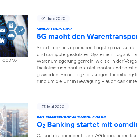
01. Juni 2020
SMART LOGISTICS:
5G macht den Warentransport 
Smart Logistics optimieren Logistikprozesse du
und computergestützten Systemen. Logistik hat
Warenumlagerung gemein, wie sie in der Vergang
|
CC0 1.0,
Digitalisierung deutlich intelligenter und somit e
geworden. Smart Logistics sorgen für reibungsl
rund um die Uhr in Bewegung – auch dank inte
27. Mai 2020
DAS SMARTPHONE ALS MOBILE BANK:
O
Banking startet mit comdir
2
O
und die comdirect bank AG kooperieren künf
2