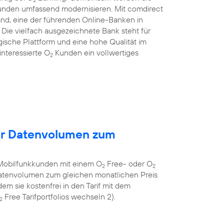
Kunden umfassend modernisieren. Mit comdirect
and, eine der führenden Online-Banken in
ie vielfach ausgezeichnete Bank steht für
gische Plattform und eine hohe Qualität im
nteressierte O
Kunden ein vollwertiges
2
hr Datenvolumen zum
Mobilfunkkunden mit einem O
Free- oder O
2
2
 Datenvolumen zum gleichen monatlichen Preis
em sie kostenfrei in den Tarif mit dem
Free Tarifportfolios wechseln 2).
2