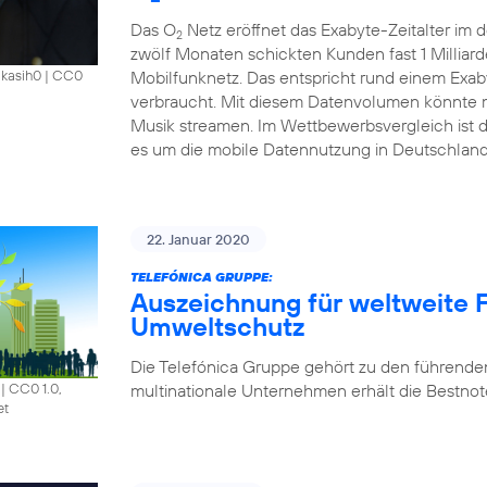
Das O
Netz eröffnet das Exabyte-Zeitalter im
2
zwölf Monaten schickten Kunden fast 1 Millia
Mobilfunknetz. Das entspricht rund einem Exab
akasih0
|
CC0
verbraucht. Mit diesem Datenvolumen könnte m
Musik streamen. Im Wettbewerbsvergleich ist 
es um die mobile Datennutzung in Deutschland
22. Januar 2020
TELEFÓNICA GRUPPE:
Auszeichnung für weltweite F
Umweltschutz
Die Telefónica Gruppe gehört zu den führende
multinationale Unternehmen erhält die Bestnote
|
CC0 1.0,
et