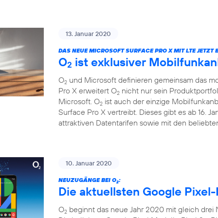
13. Januar 2020
DAS NEUE MICROSOFT SURFACE PRO X MIT LTE JETZT B
O
ist exklusiver Mobilfunkan
2
O
und Microsoft definieren gemeinsam das mob
2
Pro X erweitert O
nicht nur sein Produktportfo
2
Microsoft. O
ist auch der einzige Mobilfunkanb
2
Surface Pro X vertreibt. Dieses gibt es ab 16. 
attraktiven Datentarifen sowie mit den beliebt
10. Januar 2020
NEUZUGÄNGE BEI O
:
2
Die aktuellsten Google Pixel-
O
beginnt das neue Jahr 2020 mit gleich drei
2