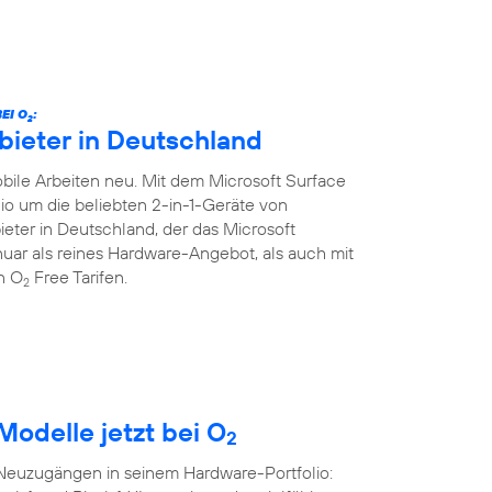
EI O
:
2
bieter in Deutschland
ile Arbeiten neu. Mit dem Microsoft Surface
lio um die beliebten 2-in-1-Geräte von
ieter in Deutschland, der das Microsoft
Januar als reines Hardware-Angebot, als auch mit
en O
Free Tarifen.
2
Modelle jetzt bei O
2
 Neuzugängen in seinem Hardware-Portfolio: