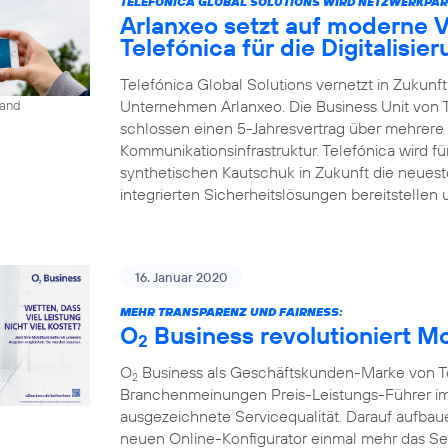
TELEFÓNICA GLOBAL SOLUTIONS WIRD NETZWERKPAR
Arlanxeo setzt auf moderne 
Telefónica für die Digitalisie
Telefónica Global Solutions vernetzt in Zukun
Unternehmen Arlanxeo. Die Business Unit von 
land
schlossen einen 5-Jahresvertrag über mehrere 
Kommunikationsinfrastruktur. Telefónica wird 
synthetischen Kautschuk in Zukunft die neues
integrierten Sicherheitslösungen bereitstellen 
16. Januar 2020
MEHR TRANSPARENZ UND FAIRNESS:
O
Business revolutioniert M
2
O
Business als Geschäftskunden-Marke von Tel
2
Branchenmeinungen Preis-Leistungs-Führer im
ausgezeichnete Servicequalität. Darauf aufbaue
neuen Online-Konfigurator einmal mehr das S