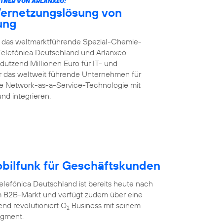
TNER VON ARLANXEO:
Vernetzungslösung von
rung
ft das weltmarktführende Spezial-Chemie-
Telefónica Deutschland und Arlanxeo
dutzend Millionen Euro für IT- und
für das weltweit führende Unternehmen für
te Network-as-a-Service-Technologie mit
und integrieren.
obilfunk für Geschäftskunden
efónica Deutschland ist bereits heute nach
 B2B-Markt und verfügt zudem über eine
nd revolutioniert O
Business mit seinem
2
egment.