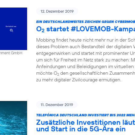
12. Dezember 2019
EIN DEUTSCHLANDWEITES ZEICHEN GEGEN CYBERMOB
O
startet #LOVEMOB-Kampa
2
Mobbing findet heute nicht mehr nur in der Schu
dieses Problem auch Bestandteil der digitalen
entgegenwirken und startet mit prominenter Un
tainment GmbH
um sich für Freiheit im Netz stark zu mache
Anfeindungen und Beleidigungen im virtuellen 
möchte O
den gesellschaftlichen Zusammenha
2
zu mehr digitaler Zivilcourage ermutigen.
11. Dezember 2019
TELEFÓNICA DEUTSCHLAND INVESTIERT BIS 2022 MEH
Zusätzliche Investitionen l
und Start in die 5G-Ära ein