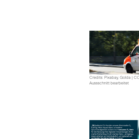
Credits: Pixabay, Golda
|
CC
Aussschnitt bearbeitet