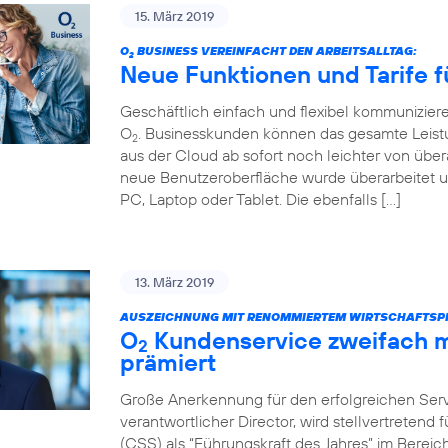
15. März 2019
O
BUSINESS VEREINFACHT DEN ARBEITSALLTAG:
2
Neue Funktionen und Tarife f
Geschäftlich einfach und flexibel kommunizier
O
. Businesskunden können das gesamte Leist
2
aus der Cloud ab sofort noch leichter von über
neue Benutzeroberfläche wurde überarbeitet u
PC, Laptop oder Tablet. Die ebenfalls […]
13. März 2019
AUSZEICHNUNG MIT RENOMMIERTEM WIRTSCHAFTSPR
O
Kundenservice zweifach m
2
prämiert
Große Anerkennung für den erfolgreichen Servi
verantwortlicher Director, wird stellvertretend
(CSS) als “Führungskraft des Jahres” im Bere