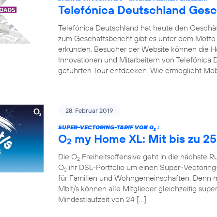
Telefónica Deutschland Gesc
Telefónica Deutschland hat heute den Geschäfts
zum Geschäftsbericht gibt es unter dem Motto
erkunden. Besucher der Website können die Hot
Innovationen und Mitarbeitern von Telefónica D
geführten Tour entdecken. Wie ermöglicht Mobi
28. Februar 2019
SUPER-VECTORING-TARIF VON O
:
2
O
my Home XL: Mit bis zu 25
2
Die O
Freiheitsoffensive geht in die nächste 
2
O
ihr DSL-Portfolio um einen Super-Vectoring-
2
für Familien und Wohngemeinschaften. Denn mi
Mbit/s können alle Mitglieder gleichzeitig supe
Mindestlaufzeit von 24 […]