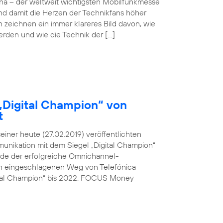
ona – der weltweit wichtigsten Mobilfunkmesse
und damit die Herzen der Technikfans höher
n zeichnen ein immer klareres Bild davon, wie
werden und wie die Technik der […]
„Digital Champion“ von
t
ner heute (27.02.2019) veröffentlichten
unikation mit dem Siegel „Digital Champion“
rde der erfolgreiche Omnichannel-
den eingeschlagenen Weg von Telefónica
ital Champion“ bis 2022. FOCUS Money