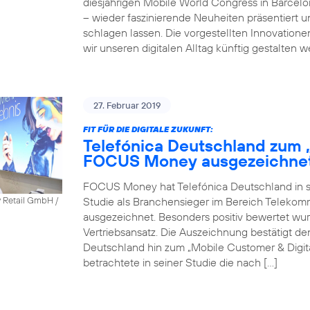
diesjährigen Mobile World Congress in Barcel
– wieder faszinierende Neuheiten präsentiert 
schlagen lassen. Die vorgestellten Innovatione
wir unseren digitalen Alltag künftig gestalten 
27. Februar 2019
FIT FÜR DIE DIGITALE ZUKUNFT:
Telefónica Deutschland zum 
FOCUS Money ausgezeichne
FOCUS Money hat Telefónica Deutschland in sei
Studie als Branchensieger im Bereich Telekomm
y Retail GmbH /
ausgezeichnet. Besonders positiv bewertet wu
Vertriebsansatz. Die Auszeichnung bestätigt 
Deutschland hin zum „Mobile Customer & Dig
betrachtete in seiner Studie die nach […]