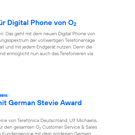
ür Digital Phone von O
2
en: Das geht mit dem neuen Digital Phone von
ungsspektrum der vollwertigen Telefonanlage
all und mit jedem Endgerät nutzen. Denn die
nd ermöglicht nun auch das Telefonieren via
EIS:
it German Stevie Award
ce von Telefónica Deutschland: Ulf Michaelis,
 für den gesamten O
Customer Service & Sales
2
ich Kundenservice mit dem goldenen German