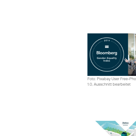
Foto: Pixabay User Free-Pho
1.0, Ausschnitt bearbeitet