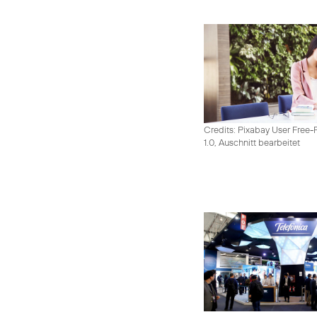
Credits: Pixabay User Free-
1.0, Auschnitt bearbeitet