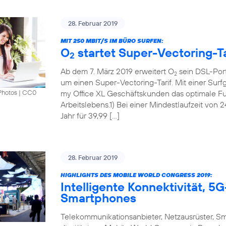
28. Februar 2019
MIT 250 MBIT/S IM BÜRO SURFEN:
O
startet Super-Vectoring-Ta
2
Ab dem 7. März 2019 erweitert O
sein DSL-Port
2
um einen Super-Vectoring-Tarif. Mit einer Surf
my Office XL Geschäftskunden das optimale Fun
Photos
|
CC0
Arbeitslebens.1) Bei einer Mindestlaufzeit von 
Jahr für 39,99 […]
28. Februar 2019
HIGHLIGHTS DES MOBILE WORLD CONGRESS 2019:
Intelligente Konnektivität, 
Smartphones
Telekommunikationsanbieter, Netzausrüster, S