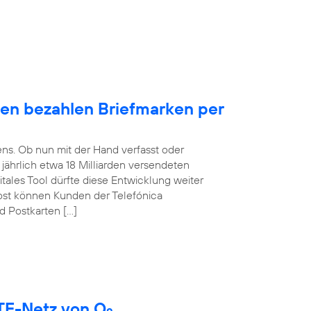
en bezahlen Briefmarken per
ens. Ob nun mit der Hand verfasst oder
t jährlich etwa 18 Milliarden versendeten
itales Tool dürfte diese Entwicklung weiter
ost können Kunden der Telefónica
d Postkarten […]
LTE-Netz von O