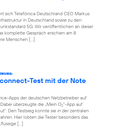
ert sich Telefónica Deutschland CEO Markus
nfrastruktur in Deutschland sowie zu den
nkstandard 5G. Wir veröffentlichen an dieser
Das komplette Gespräch erschien am 8.
iele Menschen […]
IENUNG:
connect-Test mit der Note
vice-Apps der deutschen Netzbetreiber auf
t. Dabei überzeugte die „Mein O
“-App auf
2
ut“. Den Testsieg konnte sie in der zentralen
ahren. Hier lobten die Tester besonders das
flüssige […]