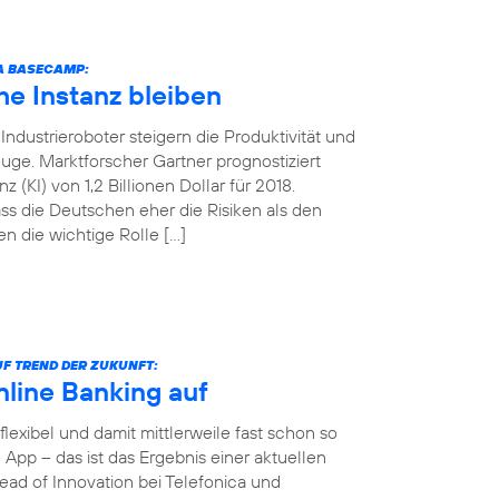
CA BASECAMP:
e Instanz bleiben
ndustrieroboter steigern die Produktivität und
uge. Marktforscher Gartner prognostiziert
 (KI) von 1,2 Billionen Dollar für 2018.
ss die Deutschen eher die Risiken als den
n die wichtige Rolle […]
F TREND DER ZUKUNFT:
nline Banking auf
 flexibel und damit mittlerweile fast schon so
App – das ist das Ergebnis einer aktuellen
ad of Innovation bei Telefonica und