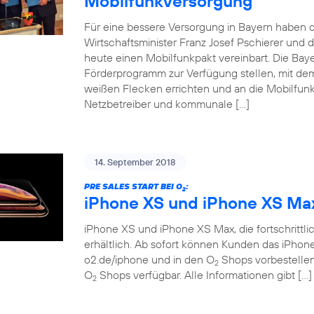
Mobilfunkversorgung
Für eine bessere Versorgung in Bayern haben d
Wirtschaftsminister Franz Josef Pschierer un
heute einen Mobilfunkpakt vereinbart. Die Baye
Förderprogramm zur Verfügung stellen, mit dem
weißen Flecken errichten und an die Mobilfunkn
Netzbetreiber und kommunale […]
14. September 2018
PRE SALES START BEI O
:
2
iPhone XS und iPhone XS Ma
iPhone XS und iPhone XS Max, die fortschrittlich
erhältlich. Ab sofort können Kunden das iPho
o2.de/iphone und in den O
Shops vorbestellen.
2
O
Shops verfügbar. Alle Informationen gibt […]
2