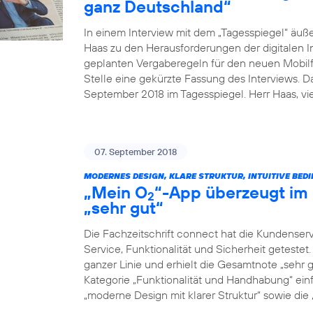
ganz Deutschland“
In einem Interview mit dem „Tagesspiegel“ äuß
Haas zu den Herausforderungen der digitalen I
geplanten Vergaberegeln für den neuen Mobilfu
Stelle eine gekürzte Fassung des Interviews. 
September 2018 im Tagesspiegel. Herr Haas, v
07. September 2018
MODERNES DESIGN, KLARE STRUKTUR, INTUITIVE BED
„Mein O
“-App überzeugt im 
2
„sehr gut“
Die Fachzeitschrift connect hat die Kundenser
Service, Funktionalität und Sicherheit geteste
ganzer Linie und erhielt die Gesamtnote „sehr g
Kategorie „Funktionalität und Handhabung“ einf
„moderne Design mit klarer Struktur“ sowie die „