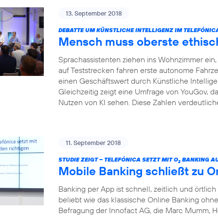
13. September 2018
DEBATTE UM KÜNSTLICHE INTELLIGENZ IM TELEFÓNI
Mensch muss oberste ethisch
Sprachassistenten ziehen ins Wohnzimmer ein, I
auf Teststrecken fahren erste autonome Fahrze
einen Geschäftswert durch Künstliche Intelligenz
Gleichzeitig zeigt eine Umfrage von YouGov, da
Nutzen von KI sehen. Diese Zahlen verdeutliche
11. September 2018
STUDIE ZEIGT – TELEFÓNICA SETZT MIT O
BANKING AU
2
Mobile Banking schließt zu O
Banking per App ist schnell, zeitlich und örtlich
beliebt wie das klassische Online Banking ohne 
Befragung der Innofact AG, die Marc Mumm, He