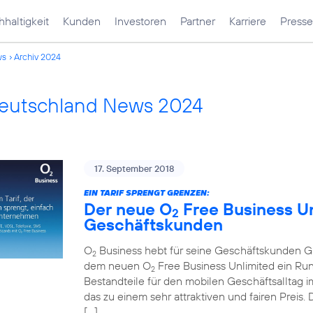
haltigkeit
Kunden
Investoren
Partner
Karriere
Presse
ws
Archiv 2024
Deutschland News 2024
17. September 2018
EIN TARIF SPRENGT GRENZEN:
Der neue O
Free Business Unl
2
Geschäftskunden
O
Business hebt für seine Geschäftskunden Gre
2
dem neuen O
Free Business Unlimited ein Run
2
Bestandteile für den mobilen Geschäftsalltag im
das zu einem sehr attraktiven und fairen Preis
[…]