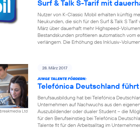
Surf & Talk S-Tarif mit daue
Nutzer von K-Classic Mobil erhalten künftig m
Neukunden, die sich für den Surf & Talk S Tari
März über dauerhaft mehr Highspeed-Volumen 
Bestandskunden profitieren automatisch vom er
verlängern. Die Erhöhung des Inklusiv-Volumen
28. März 2017
JUNGE TALENTE FÖRDERN:
Telefónica Deutschland führ
Berufsausbildung hat bei Telefónica Deutschla
Unternehmen auf Nachwuchs aus den eigenen R
Auszubildender oder dualer Student – die Mögl
ebreakmedia Ltd
für den Berufseinstieg bei Telefónica Deutschla
Talente fit für den Arbeitsalltag im Unternehm