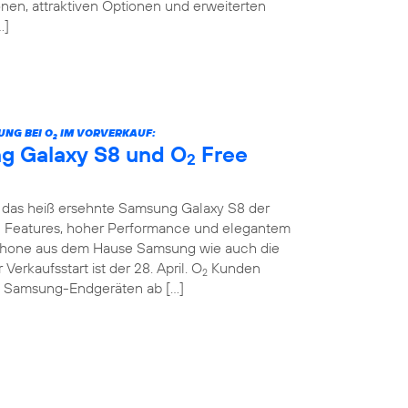
nen, attraktiven Optionen und erweiterten
…]
UNG BEI O
IM VORVERKAUF:
2
g Galaxy S8 und O
Free
2
das heiß ersehnte Samsung Galaxy S8 der
en Features, hoher Performance und elegantem
hone aus dem Hause Samsung wie auch die
 Verkaufsstart ist der 28. April. O
Kunden
2
n Samsung-Endgeräten ab […]