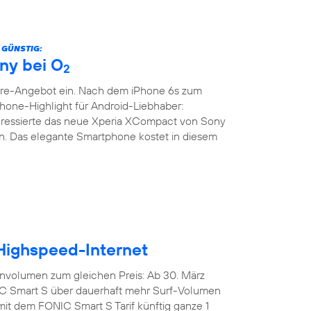
 GÜNSTIG:
ny bei O
2
are-Angebot ein. Nach dem iPhone 6s zum
phone-Highlight für Android-Liebhaber:
teressierte das neue Xperia XCompact von Sony
. Das elegante Smartphone kostet in diesem
 Highspeed-Internet
nvolumen zum gleichen Preis: Ab 30. März
IC Smart S über dauerhaft mehr Surf-Volumen
mit dem FONIC Smart S Tarif künftig ganze 1