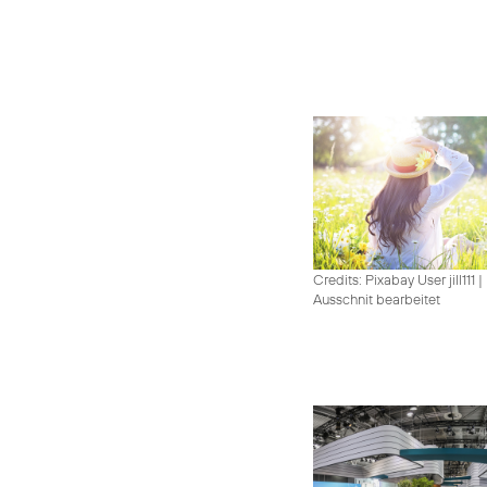
Credits: Pixabay User jill111
|
Ausschnit bearbeitet