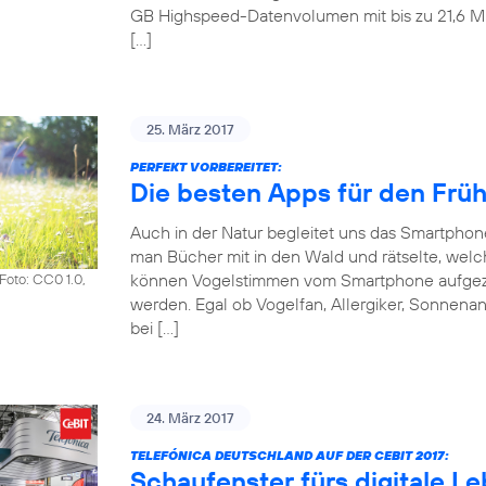
GB Highspeed-Datenvolumen mit bis zu 21,6 Mbit
[…]
25. März 2017
PERFEKT VORBEREITET:
Die besten Apps für den Frü
Auch in der Natur begleitet uns das Smartpho
man Bücher mit in den Wald und rätselte, welch
können Vogelstimmen vom Smartphone aufgezeic
Foto: CC0 1.0,
werden. Egal ob Vogelfan, Allergiker, Sonnena
bei […]
24. März 2017
TELEFÓNICA DEUTSCHLAND AUF DER CEBIT 2017:
Schaufenster fürs digitale L