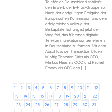
Telefónica Deutschland schließt
den Erwerb der E-Plus-Gruppe ab.
Nach der endgültigen Freigabe der
Europäischen Kommission und dem
erfolgreichen Vollzug der
Barkapitalerhöhung ist jetzt der
Weg frei, das führende digitale
Telekommunikationsunternehmen
in Deutschland zu formen. Mit dem
Abschluss der Transaktion bilden
künftig Thorsten Dirks als CEO,
Markus Haas als COO und Rachel
Empey als CFO den […]
1
2
3
4
5
6
7
8
9
10
11
12
13
14
15
16
17
18
19
20
21
22
23
24
25
26
27
28
29
30
31