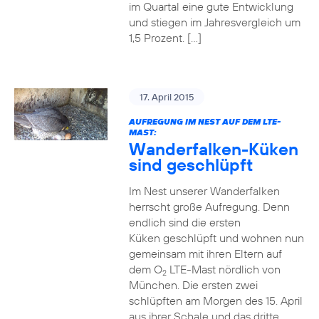
im Quartal eine gute Entwicklung
und stiegen im Jahresvergleich um
1,5 Prozent. […]
17. April 2015
AUFREGUNG IM NEST AUF DEM LTE-
MAST:
Wanderfalken-Küken
sind geschlüpft
Im Nest unserer Wanderfalken
herrscht große Aufregung. Denn
endlich sind die ersten
Küken geschlüpft und wohnen nun
gemeinsam mit ihren Eltern auf
dem O
LTE-Mast nördlich von
2
München. Die ersten zwei
schlüpften am Morgen des 15. April
aus ihrer Schale und das dritte