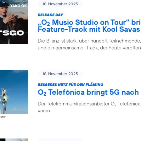
18. November 2025
RELEASE DAY
„O
Music Studio on Tour“ br
2
Feature-Track mit Kool Savas
Die Bilanz ist stark: über hundert Teilnehmende
und ein gemeinsamer Track, der heute veröffent
18. November 2025
BESSERES NETZ FÜR DEN FLÄMING
O
Telefónica bringt 5G nach
2
Der Telekommunikationsanbieter O
Telefónica
2
voran
land