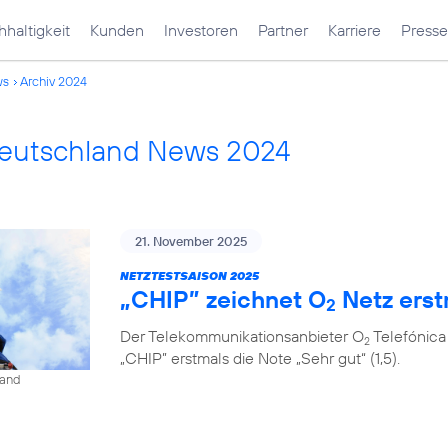
haltigkeit
Kunden
Investoren
Partner
Karriere
Presse
ws
Archiv 2024
Deutschland News 2024
21. November 2025
NETZTESTSAISON 2025
„CHIP” zeichnet O
Netz erst
2
Der Telekommunikationsanbieter O
Telefónica
2
„CHIP” erstmals die Note „Sehr gut“ (1,5).
land