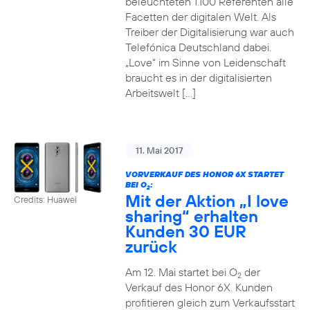
beleuchteten 1.100 Referenten alle
Facetten der digitalen Welt. Als
Treiber der Digitalisierung war auch
Telefónica Deutschland dabei.
„Love“ im Sinne von Leidenschaft
braucht es in der digitalisierten
Arbeitswelt […]
11. Mai 2017
VORVERKAUF DES HONOR 6X STARTET
BEI O
:
2
Mit der Aktion „I love
Credits: Huawei
sharing“ erhalten
Kunden 30 EUR
zurück
Am 12. Mai startet bei O
der
2
Verkauf des Honor 6X. Kunden
profitieren gleich zum Verkaufsstart