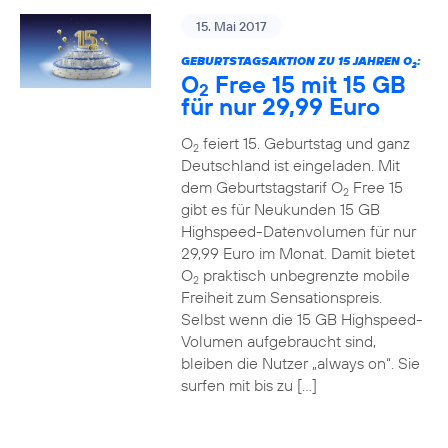
15. Mai 2017
GEBURTSTAGSAKTION ZU 15 JAHREN O
:
2
O
Free 15 mit 15 GB
2
für nur 29,99 Euro
O
feiert 15. Geburtstag und ganz
2
Deutschland ist eingeladen. Mit
dem Geburtstagstarif O
Free 15
2
gibt es für Neukunden 15 GB
Highspeed-Datenvolumen für nur
29,99 Euro im Monat. Damit bietet
O
praktisch unbegrenzte mobile
2
Freiheit zum Sensationspreis.
Selbst wenn die 15 GB Highspeed-
Volumen aufgebraucht sind,
bleiben die Nutzer „always on“. Sie
surfen mit bis zu […]