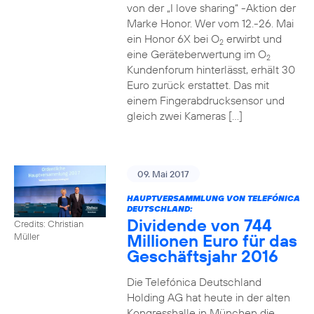
von der „I love sharing“ -Aktion der
Marke Honor. Wer vom 12.-26. Mai
ein Honor 6X bei O
erwirbt und
2
eine Geräteberwertung im O
2
Kundenforum hinterlässt, erhält 30
Euro zurück erstattet. Das mit
einem Fingerabdrucksensor und
gleich zwei Kameras […]
09. Mai 2017
HAUPTVERSAMMLUNG VON TELEFÓNICA
DEUTSCHLAND:
Dividende von 744
Credits: Christian
Millionen Euro für das
Müller
Geschäftsjahr 2016
Die Telefónica Deutschland
Holding AG hat heute in der alten
Kongresshalle in München die