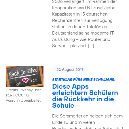
2026 verlängert. Im Rahmen der
Kooperation wird BT zusätzliche
Kapazitäten in 15 deutschen
Rechenzentren zur Verfügung
stellen, in denen Telefónica
Deutschland seine moderne IT-
Ausrüstung – wie Router und
Server – platziert. […]
29. August 2017
STARTKLAR FÜRS NEUE SCHULJAHR:
Diese Apps
Credits: Pixabay User
erleichtern Schülern
stux
|
CC0 1.0,
die Rückkehr in die
Ausschnitt bearbeitet
Schule
Die Sommerferien neigen sich dem
Ende zu und in vielen
Bundesländern steht der Schulstart