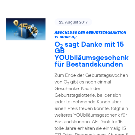
23. August 2017
ABSCHLUSS DER GEBURTSTAGSAKTION
15 JAHRE O
:
2
O
sagt Danke mit 15
2
GB
YOUbiläumsgeschenk
für Bestandskunden
Zum Ende der Geburtstagswochen
von O
gibt es noch einmal
2
Geschenke. Nach der
Geburtstagslotterie, bei der sich
jeder teilnehmende Kunde über
einen Preis freuen konnte, folgt ein
weiteres YOUbiläumsgeschenk für
Bestandskunden: Als Dank für 15
tolle Jahre erhalten sie einmalig 15
GB Extra-Datenvolumen. Ab dem 5.