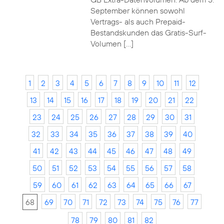
September können sowohl
Vertrags- als auch Prepaid-
Bestandskunden das Gratis-Surf-
Volumen […]
1
2
3
4
5
6
7
8
9
10
11
12
13
14
15
16
17
18
19
20
21
22
23
24
25
26
27
28
29
30
31
32
33
34
35
36
37
38
39
40
41
42
43
44
45
46
47
48
49
50
51
52
53
54
55
56
57
58
59
60
61
62
63
64
65
66
67
68
69
70
71
72
73
74
75
76
77
78
79
80
81
82