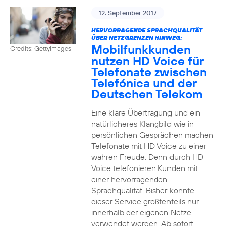
12. September 2017
HERVORRAGENDE SPRACHQUALITÄT
ÜBER NETZGRENZEN HINWEG:
Mobilfunkkunden
Credits: Gettyimages
nutzen HD Voice für
Telefonate zwischen
Telefónica und der
Deutschen Telekom
Eine klare Übertragung und ein
natürlicheres Klangbild wie in
persönlichen Gesprächen machen
Telefonate mit HD Voice zu einer
wahren Freude. Denn durch HD
Voice telefonieren Kunden mit
einer hervorragenden
Sprachqualität. Bisher konnte
dieser Service größtenteils nur
innerhalb der eigenen Netze
verwendet werden. Ab sofort