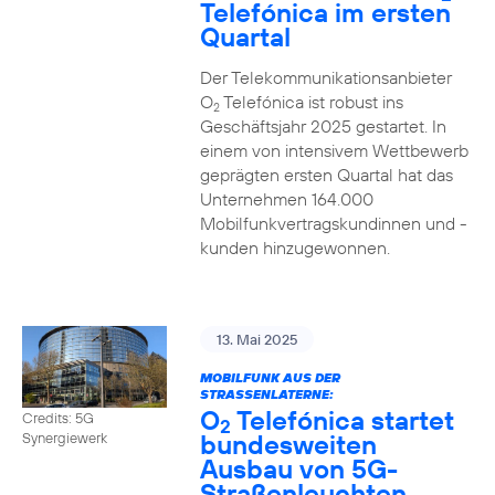
Telefónica im ersten
Quartal
Der Telekommunikationsanbieter
O
Telefónica ist robust ins
2
Geschäftsjahr 2025 gestartet. In
einem von intensivem Wettbewerb
geprägten ersten Quartal hat das
Unternehmen 164.000
Mobilfunkvertragskundinnen und -
kunden hinzugewonnen.
13. Mai 2025
MOBILFUNK AUS DER
STRASSENLATERNE:
O
Telefónica startet
Credits: 5G
2
bundesweiten
Synergiewerk
Ausbau von 5G-
Straßenleuchten