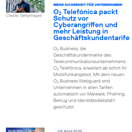
MEHR SICHERHEIT FÜR UNTERNEHMEN:
O
Telefónica packt
2
Credits: Gettyimages
Schutz vor
Cyberangriffen und
mehr Leistung in
Geschäftskundentarife
O
Business, die
2
Geschäftskundenmarke des
Telekommunikationsunternehmens
O
Telefónica, erweitert ab sofort ihr
2
Mobilfunkangebot. Mit dem neuen
O
Business Webguard sind
2
Unternehmen in allen Tarifen
automatisch vor Malware, Phishing,
Betrug und Identitätsdiebstahl
geschützt.
09. April 2025