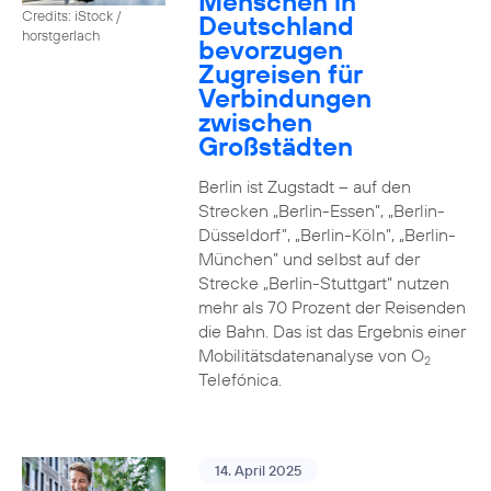
Menschen in
Credits: iStock /
Deutschland
horstgerlach
bevorzugen
Zugreisen für
Verbindungen
zwischen
Großstädten
Berlin ist Zugstadt – auf den
Strecken „Berlin-Essen”, „Berlin-
Düsseldorf”, „Berlin-Köln”, „Berlin-
München” und selbst auf der
Strecke „Berlin-Stuttgart“ nutzen
mehr als 70 Prozent der Reisenden
die Bahn. Das ist das Ergebnis einer
Mobilitätsdatenanalyse von O
2
Telefónica.
14. April 2025