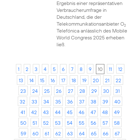
Ergebnis einer repräsentativen
Verbraucherumfrage in
Deutschland, die der
Telekommunikationsanbieter O
2
Telefónica anlässlich des Mobile
World Congress 2025 erheben
ließ.
1
2
3
4
5
6
7
8
9
10
11
12
13
14
15
16
17
18
19
20
21
22
23
24
25
26
27
28
29
30
31
32
33
34
35
36
37
38
39
40
41
42
43
44
45
46
47
48
49
50
51
52
53
54
55
56
57
58
59
60
61
62
63
64
65
66
67