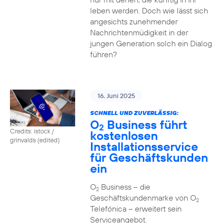
leben werden. Doch wie lässt sich
angesichts zunehmender
Nachrichtenmüdigkeit in der
jungen Generation solch ein Dialog
führen?
16. Juni 2025
SCHNELL UND ZUVERLÄSSIG:
O
Business führt
2
Credits: istock /
kostenlosen
grinvalds (edited)
Installationsservice
für Geschäftskunden
ein
O
Business – die
2
Geschäftskundenmarke von O
2
Telefónica – erweitert sein
Serviceangebot.