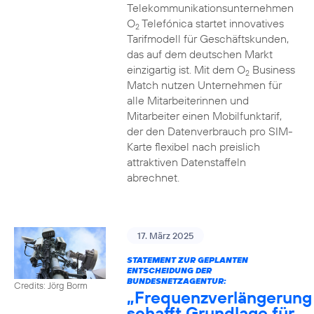
Telekommunikationsunternehmen
O
Telefónica startet innovatives
2
Tarifmodell für Geschäftskunden,
das auf dem deutschen Markt
einzigartig ist. Mit dem O
Business
2
Match nutzen Unternehmen für
alle Mitarbeiterinnen und
Mitarbeiter einen Mobilfunktarif,
der den Datenverbrauch pro SIM-
Karte flexibel nach preislich
attraktiven Datenstaffeln
abrechnet.
17. März 2025
STATEMENT ZUR GEPLANTEN
ENTSCHEIDUNG DER
BUNDESNETZAGENTUR:
Credits: Jörg Borm
„Frequenzverlängerung
schafft Grundlage für