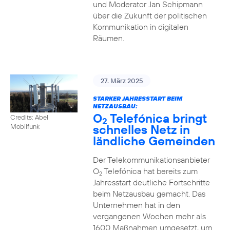
und Moderator Jan Schipmann
über die Zukunft der politischen
Kommunikation in digitalen
Räumen.
27. März 2025
STARKER JAHRESSTART BEIM
NETZAUSBAU:
O
Telefónica bringt
Credits: Abel
2
schnelles Netz in
Mobilfunk
ländliche Gemeinden
Der Telekommunikationsanbieter
O
Telefónica hat bereits zum
2
Jahresstart deutliche Fortschritte
beim Netzausbau gemacht. Das
Unternehmen hat in den
vergangenen Wochen mehr als
1600 Maßnahmen umgesetzt, um