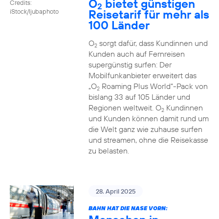
O
bietet günstigen
Credits:
2
Reisetarif für mehr als
iStock/ljubaphoto
100 Länder
O
sorgt dafür, dass Kundinnen und
2
Kunden auch auf Fernreisen
supergünstig surfen: Der
Mobilfunkanbieter erweitert das
„O
Roaming Plus World“-Pack von
2
bislang 33 auf 105 Länder und
Regionen weltweit. O
Kundinnen
2
und Kunden können damit rund um
die Welt ganz wie zuhause surfen
und streamen, ohne die Reisekasse
zu belasten.
28. April 2025
BAHN HAT DIE NASE VORN: