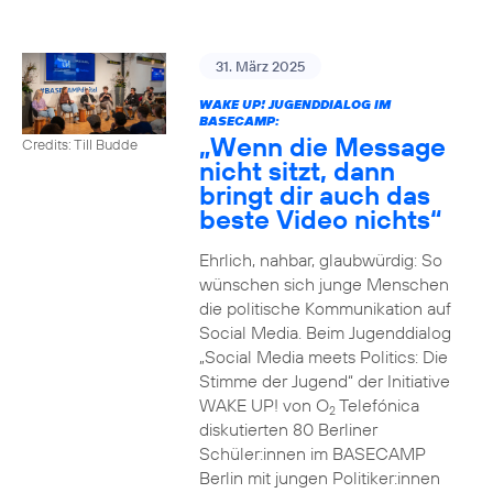
31. März 2025
WAKE UP! JUGENDDIALOG IM
BASECAMP:
„Wenn die Message
Credits: Till Budde
nicht sitzt, dann
bringt dir auch das
beste Video nichts“
Ehrlich, nahbar, glaubwürdig: So
wünschen sich junge Menschen
die politische Kommunikation auf
Social Media. Beim Jugenddialog
„Social Media meets Politics: Die
Stimme der Jugend“ der Initiative
WAKE UP! von O
Telefónica
2
diskutierten 80 Berliner
Schüler:innen im BASECAMP
Berlin mit jungen Politiker:innen