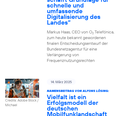
schnelle und
umfassende
Digitalisierung des
Landes“
Markus Haas, CEO von O
Telefónica,
2
zum heute bekannt gewordenen
finalen Entscheidungsentwurf der
Bundesnetzagentur für eine
Verlängerung von
Frequenznutzungsrechten
14. März 2025
NAMENSBEITRAG VON ALFONS LÖSING:
Vielfalt ist ein
Credits: Adobe Stock /
Erfolgsmodell der
Michael
deutschen
Mobilfunklandschaft