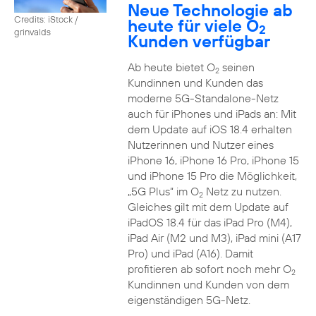
Neue Technologie ab
Credits: iStock /
heute für viele O
2
grinvalds
Kunden verfügbar
Ab heute bietet O
seinen
2
Kundinnen und Kunden das
moderne 5G-Standalone-Netz
auch für iPhones und iPads an: Mit
dem Update auf iOS 18.4 erhalten
Nutzerinnen und Nutzer eines
iPhone 16, iPhone 16 Pro, iPhone 15
und iPhone 15 Pro die Möglichkeit,
„5G Plus“ im O
Netz zu nutzen.
2
Gleiches gilt mit dem Update auf
iPadOS 18.4 für das iPad Pro (M4),
iPad Air (M2 und M3), iPad mini (A17
Pro) und iPad (A16). Damit
profitieren ab sofort noch mehr O
2
Kundinnen und Kunden von dem
eigenständigen 5G-Netz.