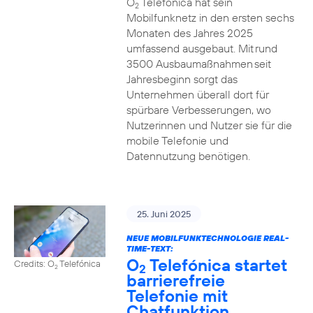
O
Telefónica hat sein
2
Mobilfunknetz in den ersten sechs
Monaten des Jahres 2025
umfassend ausgebaut. Mit rund
3500 Ausbaumaßnahmen seit
Jahresbeginn sorgt das
Unternehmen überall dort für
spürbare Verbesserungen, wo
Nutzerinnen und Nutzer sie für die
mobile Telefonie und
Datennutzung benötigen.
25. Juni 2025
NEUE MOBILFUNKTECHNOLOGIE REAL-
TIME-TEXT:
O
Telefónica startet
Credits: O
Telefónica
2
2
barrierefreie
Telefonie mit
Chatfunktion