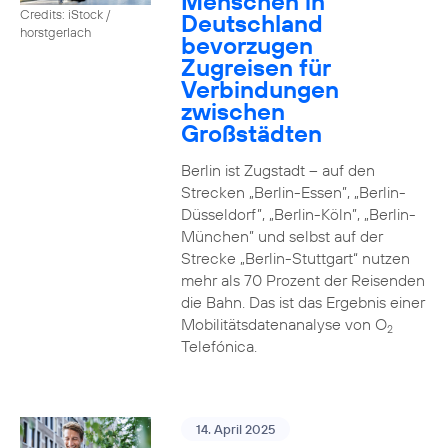
Menschen in
Credits: iStock /
Deutschland
horstgerlach
bevorzugen
Zugreisen für
Verbindungen
zwischen
Großstädten
Berlin ist Zugstadt – auf den
Strecken „Berlin-Essen”, „Berlin-
Düsseldorf”, „Berlin-Köln”, „Berlin-
München” und selbst auf der
Strecke „Berlin-Stuttgart“ nutzen
mehr als 70 Prozent der Reisenden
die Bahn. Das ist das Ergebnis einer
Mobilitätsdatenanalyse von O
2
Telefónica.
14. April 2025