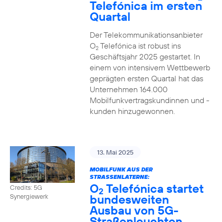
Telefónica im ersten
Quartal
Der Telekommunikationsanbieter
O
Telefónica ist robust ins
2
Geschäftsjahr 2025 gestartet. In
einem von intensivem Wettbewerb
geprägten ersten Quartal hat das
Unternehmen 164.000
Mobilfunkvertragskundinnen und -
kunden hinzugewonnen.
13. Mai 2025
MOBILFUNK AUS DER
STRASSENLATERNE:
O
Telefónica startet
Credits: 5G
2
bundesweiten
Synergiewerk
Ausbau von 5G-
Straßenleuchten