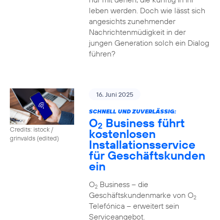
leben werden. Doch wie lässt sich
angesichts zunehmender
Nachrichtenmüdigkeit in der
jungen Generation solch ein Dialog
führen?
16. Juni 2025
SCHNELL UND ZUVERLÄSSIG:
O
Business führt
2
Credits: istock /
kostenlosen
grinvalds (edited)
Installationsservice
für Geschäftskunden
ein
O
Business – die
2
Geschäftskundenmarke von O
2
Telefónica – erweitert sein
Serviceangebot.