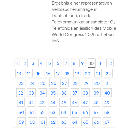
Ergebnis einer repräsentativen
Verbraucherumfrage in
Deutschland, die der
Telekommunikationsanbieter O
2
Telefónica anlässlich des Mobile
World Congress 2025 erheben
ließ.
1
2
3
4
5
6
7
8
9
10
11
12
13
14
15
16
17
18
19
20
21
22
23
24
25
26
27
28
29
30
31
32
33
34
35
36
37
38
39
40
41
42
43
44
45
46
47
48
49
50
51
52
53
54
55
56
57
58
59
60
61
62
63
64
65
66
67