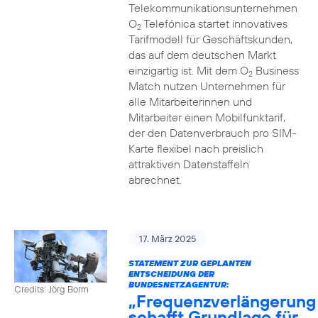
Telekommunikationsunternehmen
O
Telefónica startet innovatives
2
Tarifmodell für Geschäftskunden,
das auf dem deutschen Markt
einzigartig ist. Mit dem O
Business
2
Match nutzen Unternehmen für
alle Mitarbeiterinnen und
Mitarbeiter einen Mobilfunktarif,
der den Datenverbrauch pro SIM-
Karte flexibel nach preislich
attraktiven Datenstaffeln
abrechnet.
17. März 2025
STATEMENT ZUR GEPLANTEN
ENTSCHEIDUNG DER
BUNDESNETZAGENTUR:
Credits: Jörg Borm
„Frequenzverlängerung
schafft Grundlage für