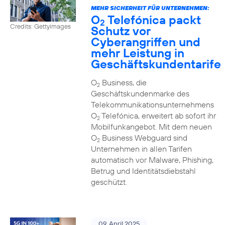
MEHR SICHERHEIT FÜR UNTERNEHMEN:
O
Telefónica packt
2
Credits: Gettyimages
Schutz vor
Cyberangriffen und
mehr Leistung in
Geschäftskundentarife
O
Business, die
2
Geschäftskundenmarke des
Telekommunikationsunternehmens
O
Telefónica, erweitert ab sofort ihr
2
Mobilfunkangebot. Mit dem neuen
O
Business Webguard sind
2
Unternehmen in allen Tarifen
automatisch vor Malware, Phishing,
Betrug und Identitätsdiebstahl
geschützt.
09. April 2025