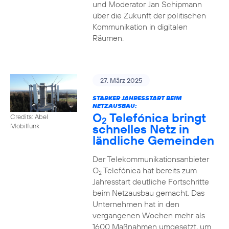
und Moderator Jan Schipmann
über die Zukunft der politischen
Kommunikation in digitalen
Räumen.
27. März 2025
STARKER JAHRESSTART BEIM
NETZAUSBAU:
O
Telefónica bringt
Credits: Abel
2
schnelles Netz in
Mobilfunk
ländliche Gemeinden
Der Telekommunikationsanbieter
O
Telefónica hat bereits zum
2
Jahresstart deutliche Fortschritte
beim Netzausbau gemacht. Das
Unternehmen hat in den
vergangenen Wochen mehr als
1600 Maßnahmen umgesetzt, um