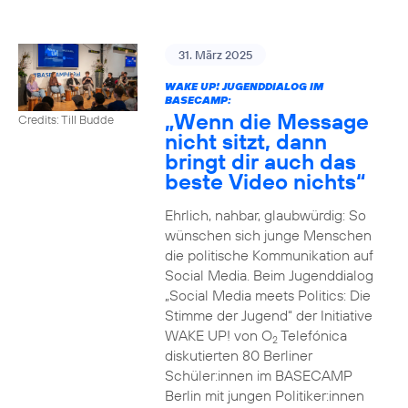
31. März 2025
WAKE UP! JUGENDDIALOG IM
BASECAMP:
„Wenn die Message
Credits: Till Budde
nicht sitzt, dann
bringt dir auch das
beste Video nichts“
Ehrlich, nahbar, glaubwürdig: So
wünschen sich junge Menschen
die politische Kommunikation auf
Social Media. Beim Jugenddialog
„Social Media meets Politics: Die
Stimme der Jugend“ der Initiative
WAKE UP! von O
Telefónica
2
diskutierten 80 Berliner
Schüler:innen im BASECAMP
Berlin mit jungen Politiker:innen