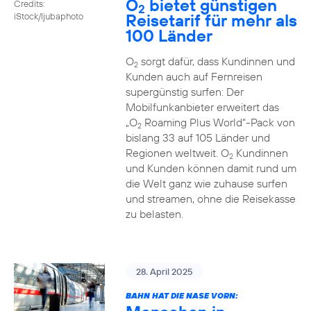
O
bietet günstigen
Credits:
2
Reisetarif für mehr als
iStock/ljubaphoto
100 Länder
O
sorgt dafür, dass Kundinnen und
2
Kunden auch auf Fernreisen
supergünstig surfen: Der
Mobilfunkanbieter erweitert das
„O
Roaming Plus World“-Pack von
2
bislang 33 auf 105 Länder und
Regionen weltweit. O
Kundinnen
2
und Kunden können damit rund um
die Welt ganz wie zuhause surfen
und streamen, ohne die Reisekasse
zu belasten.
28. April 2025
BAHN HAT DIE NASE VORN: