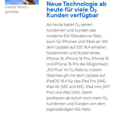
Neue Technologie ab
Credits: iStock /
heute für viele O
2
grinvalds
Kunden verfügbar
Ab heute bietet O
seinen
2
Kundinnen und Kunden das
moderne 5G-Standalone-Netz
auch für iPhones und iPads an: Mit
dem Update auf iOS 18.4 erhalten
Nutzerinnen und Nutzer eines
iPhone 16, iPhone 16 Pro, iPhone 15
und iPhone 15 Pro die Möglichkeit,
„5G Plus“ im O
Netz zu nutzen.
2
Gleiches gilt mit dem Update auf
iPadOS 18.4 für das iPad Pro (M4),
iPad Air (M2 und M3), iPad mini (A17
Pro) und iPad (A16). Damit
profitieren ab sofort noch mehr O
2
Kundinnen und Kunden von dem
eigenständigen 5G-Netz.