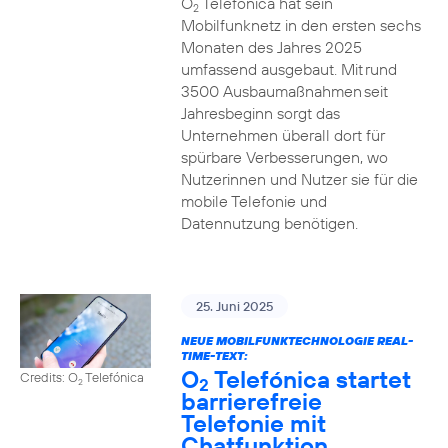
O
Telefónica hat sein
2
Mobilfunknetz in den ersten sechs
Monaten des Jahres 2025
umfassend ausgebaut. Mit rund
3500 Ausbaumaßnahmen seit
Jahresbeginn sorgt das
Unternehmen überall dort für
spürbare Verbesserungen, wo
Nutzerinnen und Nutzer sie für die
mobile Telefonie und
Datennutzung benötigen.
25. Juni 2025
NEUE MOBILFUNKTECHNOLOGIE REAL-
TIME-TEXT:
O
Telefónica startet
Credits: O
Telefónica
2
2
barrierefreie
Telefonie mit
Chatfunktion