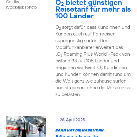
O
bietet günstigen
Credits:
2
Reisetarif für mehr als
iStock/ljubaphoto
100 Länder
O
sorgt dafür, dass Kundinnen und
2
Kunden auch auf Fernreisen
supergünstig surfen: Der
Mobilfunkanbieter erweitert das
„O
Roaming Plus World“-Pack von
2
bislang 33 auf 105 Länder und
Regionen weltweit. O
Kundinnen
2
und Kunden können damit rund um
die Welt ganz wie zuhause surfen
und streamen, ohne die Reisekasse
zu belasten.
28. April 2025
BAHN HAT DIE NASE VORN: