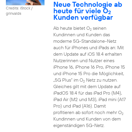
Neue Technologie ab
Credits: iStock /
heute für viele O
2
grinvalds
Kunden verfügbar
Ab heute bietet O
seinen
2
Kundinnen und Kunden das
moderne 5G-Standalone-Netz
auch für iPhones und iPads an: Mit
dem Update auf iOS 18.4 erhalten
Nutzerinnen und Nutzer eines
iPhone 16, iPhone 16 Pro, iPhone 15
und iPhone 15 Pro die Möglichkeit,
„5G Plus“ im O
Netz zu nutzen.
2
Gleiches gilt mit dem Update auf
iPadOS 18.4 für das iPad Pro (M4),
iPad Air (M2 und M3), iPad mini (A17
Pro) und iPad (A16). Damit
profitieren ab sofort noch mehr O
2
Kundinnen und Kunden von dem
eigenständigen 5G-Netz.