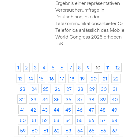
Ergebnis einer repräsentativen
Verbraucherumfrage in
Deutschland, die der
Telekommunikationsanbieter O
2
Telefónica anlässlich des Mobile
World Congress 2025 erheben
ließ.
1
2
3
4
5
6
7
8
9
10
11
12
13
14
15
16
17
18
19
20
21
22
23
24
25
26
27
28
29
30
31
32
33
34
35
36
37
38
39
40
41
42
43
44
45
46
47
48
49
50
51
52
53
54
55
56
57
58
59
60
61
62
63
64
65
66
67