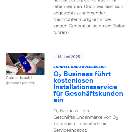
leben werden. Doch wie lässt sich
angesichts zunehmender
Nachrichtenmüdigkeit in der
jungen Generation solch ein Dialog
führen?
16. Juni 2025
SCHNELL UND ZUVERLÄSSIG:
O
Business führt
2
Credits: istock /
kostenlosen
grinvalds (edited)
Installationsservice
für Geschäftskunden
ein
O
Business – die
2
Geschäftskundenmarke von O
2
Telefónica – erweitert sein
Serviceangebot.