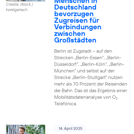
Menschen in
Credits: iStock /
Deutschland
horstgerlach
bevorzugen
Zugreisen für
Verbindungen
zwischen
Großstädten
Berlin ist Zugstadt – auf den
Strecken „Berlin-Essen”, „Berlin-
Düsseldorf”, „Berlin-Köln”, „Berlin-
München” und selbst auf der
Strecke „Berlin-Stuttgart“ nutzen
mehr als 70 Prozent der Reisenden
die Bahn. Das ist das Ergebnis einer
Mobilitätsdatenanalyse von O
2
Telefónica.
14. April 2025