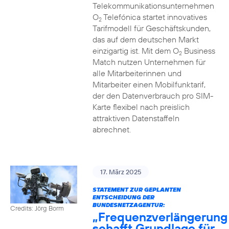
Telekommunikationsunternehmen
O
Telefónica startet innovatives
2
Tarifmodell für Geschäftskunden,
das auf dem deutschen Markt
einzigartig ist. Mit dem O
Business
2
Match nutzen Unternehmen für
alle Mitarbeiterinnen und
Mitarbeiter einen Mobilfunktarif,
der den Datenverbrauch pro SIM-
Karte flexibel nach preislich
attraktiven Datenstaffeln
abrechnet.
17. März 2025
STATEMENT ZUR GEPLANTEN
ENTSCHEIDUNG DER
BUNDESNETZAGENTUR:
Credits: Jörg Borm
„Frequenzverlängerung
schafft Grundlage für