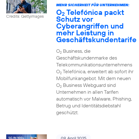
MEHR SICHERHEIT FÜR UNTERNEHMEN:
O
Telefónica packt
2
Credits: Gettyimages
Schutz vor
Cyberangriffen und
mehr Leistung in
Geschäftskundentarife
O
Business, die
2
Geschäftskundenmarke des
Telekommunikationsunternehmens
O
Telefónica, erweitert ab sofort ihr
2
Mobilfunkangebot. Mit dem neuen
O
Business Webguard sind
2
Unternehmen in allen Tarifen
automatisch vor Malware, Phishing,
Betrug und Identitätsdiebstahl
geschützt.
09. April 2025