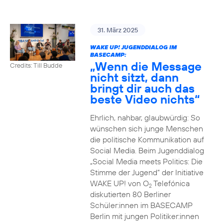
31. März 2025
WAKE UP! JUGENDDIALOG IM
BASECAMP:
„Wenn die Message
Credits: Till Budde
nicht sitzt, dann
bringt dir auch das
beste Video nichts“
Ehrlich, nahbar, glaubwürdig: So
wünschen sich junge Menschen
die politische Kommunikation auf
Social Media. Beim Jugenddialog
„Social Media meets Politics: Die
Stimme der Jugend“ der Initiative
WAKE UP! von O
Telefónica
2
diskutierten 80 Berliner
Schüler:innen im BASECAMP
Berlin mit jungen Politiker:innen