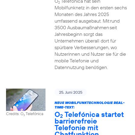
O
Telefónica hat sein
2
Mobilfunknetz in den ersten sechs
Monaten des Jahres 2025
umfassend ausgebaut. Mit rund
3500 Ausbaumaßnahmen seit
Jahresbeginn sorgt das
Unternehmen überall dort für
spürbare Verbesserungen, wo
Nutzerinnen und Nutzer sie für die
mobile Telefonie und
Datennutzung benötigen.
25. Juni 2025
NEUE MOBILFUNKTECHNOLOGIE REAL-
TIME-TEXT:
O
Telefónica startet
Credits: O
Telefónica
2
2
barrierefreie
Telefonie mit
Chatfunktion