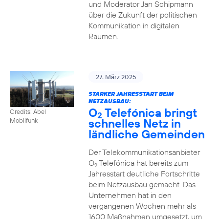
und Moderator Jan Schipmann
über die Zukunft der politischen
Kommunikation in digitalen
Räumen.
27. März 2025
STARKER JAHRESSTART BEIM
NETZAUSBAU:
O
Telefónica bringt
Credits: Abel
2
schnelles Netz in
Mobilfunk
ländliche Gemeinden
Der Telekommunikationsanbieter
O
Telefónica hat bereits zum
2
Jahresstart deutliche Fortschritte
beim Netzausbau gemacht. Das
Unternehmen hat in den
vergangenen Wochen mehr als
1600 Maßnahmen umgesetzt, um