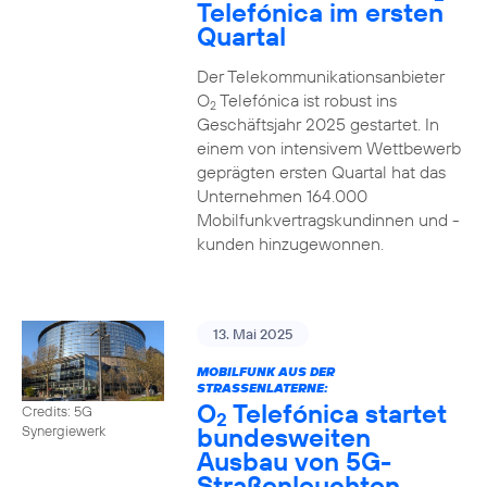
Telefónica im ersten
Quartal
Der Telekommunikationsanbieter
O
Telefónica ist robust ins
2
Geschäftsjahr 2025 gestartet. In
einem von intensivem Wettbewerb
geprägten ersten Quartal hat das
Unternehmen 164.000
Mobilfunkvertragskundinnen und -
kunden hinzugewonnen.
13. Mai 2025
MOBILFUNK AUS DER
STRASSENLATERNE:
O
Telefónica startet
Credits: 5G
2
bundesweiten
Synergiewerk
Ausbau von 5G-
Straßenleuchten