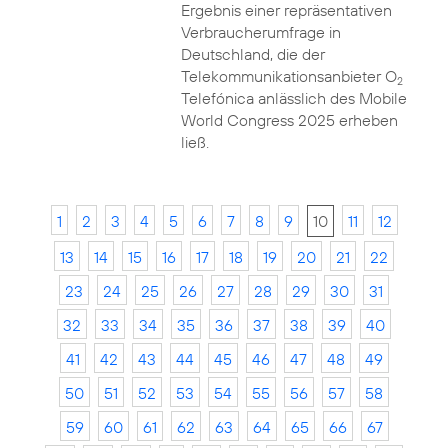
Ergebnis einer repräsentativen
Verbraucherumfrage in
Deutschland, die der
Telekommunikationsanbieter O
2
Telefónica anlässlich des Mobile
World Congress 2025 erheben
ließ.
1
2
3
4
5
6
7
8
9
10
11
12
13
14
15
16
17
18
19
20
21
22
23
24
25
26
27
28
29
30
31
32
33
34
35
36
37
38
39
40
41
42
43
44
45
46
47
48
49
50
51
52
53
54
55
56
57
58
59
60
61
62
63
64
65
66
67