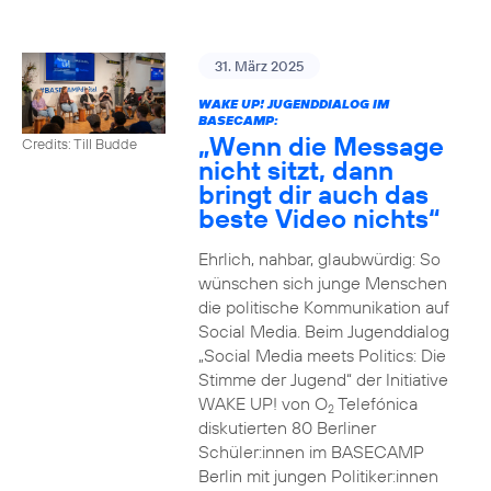
31. März 2025
WAKE UP! JUGENDDIALOG IM
BASECAMP:
„Wenn die Message
Credits: Till Budde
nicht sitzt, dann
bringt dir auch das
beste Video nichts“
Ehrlich, nahbar, glaubwürdig: So
wünschen sich junge Menschen
die politische Kommunikation auf
Social Media. Beim Jugenddialog
„Social Media meets Politics: Die
Stimme der Jugend“ der Initiative
WAKE UP! von O
Telefónica
2
diskutierten 80 Berliner
Schüler:innen im BASECAMP
Berlin mit jungen Politiker:innen