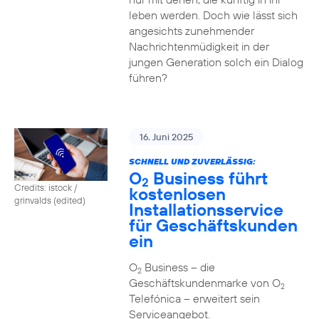
leben werden. Doch wie lässt sich
angesichts zunehmender
Nachrichtenmüdigkeit in der
jungen Generation solch ein Dialog
führen?
16. Juni 2025
SCHNELL UND ZUVERLÄSSIG:
O
Business führt
2
Credits: istock /
kostenlosen
grinvalds (edited)
Installationsservice
für Geschäftskunden
ein
O
Business – die
2
Geschäftskundenmarke von O
2
Telefónica – erweitert sein
Serviceangebot.