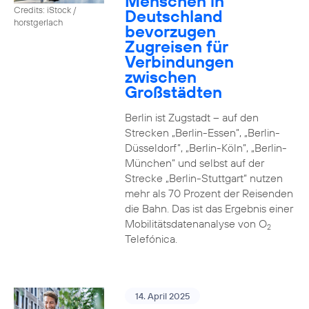
Menschen in
Credits: iStock /
Deutschland
horstgerlach
bevorzugen
Zugreisen für
Verbindungen
zwischen
Großstädten
Berlin ist Zugstadt – auf den
Strecken „Berlin-Essen”, „Berlin-
Düsseldorf”, „Berlin-Köln”, „Berlin-
München” und selbst auf der
Strecke „Berlin-Stuttgart“ nutzen
mehr als 70 Prozent der Reisenden
die Bahn. Das ist das Ergebnis einer
Mobilitätsdatenanalyse von O
2
Telefónica.
14. April 2025