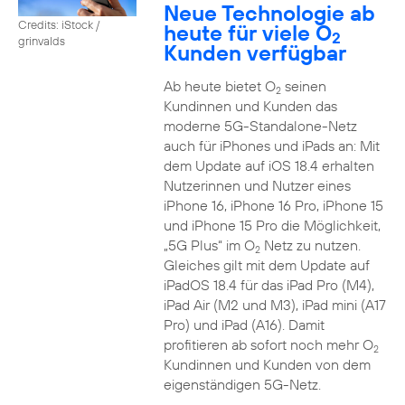
Neue Technologie ab
Credits: iStock /
heute für viele O
2
grinvalds
Kunden verfügbar
Ab heute bietet O
seinen
2
Kundinnen und Kunden das
moderne 5G-Standalone-Netz
auch für iPhones und iPads an: Mit
dem Update auf iOS 18.4 erhalten
Nutzerinnen und Nutzer eines
iPhone 16, iPhone 16 Pro, iPhone 15
und iPhone 15 Pro die Möglichkeit,
„5G Plus“ im O
Netz zu nutzen.
2
Gleiches gilt mit dem Update auf
iPadOS 18.4 für das iPad Pro (M4),
iPad Air (M2 und M3), iPad mini (A17
Pro) und iPad (A16). Damit
profitieren ab sofort noch mehr O
2
Kundinnen und Kunden von dem
eigenständigen 5G-Netz.