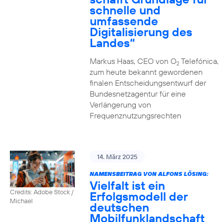
schnelle und
umfassende
Digitalisierung des
Landes“
Markus Haas, CEO von O
Telefónica,
2
zum heute bekannt gewordenen
finalen Entscheidungsentwurf der
Bundesnetzagentur für eine
Verlängerung von
Frequenznutzungsrechten
14. März 2025
NAMENSBEITRAG VON ALFONS LÖSING:
Vielfalt ist ein
Credits: Adobe Stock /
Erfolgsmodell der
Michael
deutschen
Mobilfunklandschaft