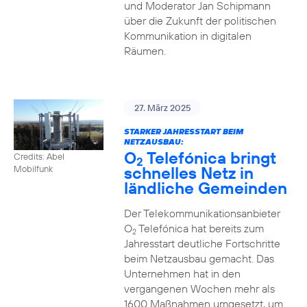
und Moderator Jan Schipmann
über die Zukunft der politischen
Kommunikation in digitalen
Räumen.
27. März 2025
STARKER JAHRESSTART BEIM
NETZAUSBAU:
O
Telefónica bringt
Credits: Abel
2
schnelles Netz in
Mobilfunk
ländliche Gemeinden
Der Telekommunikationsanbieter
O
Telefónica hat bereits zum
2
Jahresstart deutliche Fortschritte
beim Netzausbau gemacht. Das
Unternehmen hat in den
vergangenen Wochen mehr als
1600 Maßnahmen umgesetzt, um