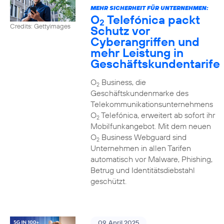
MEHR SICHERHEIT FÜR UNTERNEHMEN:
O
Telefónica packt
2
Credits: Gettyimages
Schutz vor
Cyberangriffen und
mehr Leistung in
Geschäftskundentarife
O
Business, die
2
Geschäftskundenmarke des
Telekommunikationsunternehmens
O
Telefónica, erweitert ab sofort ihr
2
Mobilfunkangebot. Mit dem neuen
O
Business Webguard sind
2
Unternehmen in allen Tarifen
automatisch vor Malware, Phishing,
Betrug und Identitätsdiebstahl
geschützt.
09. April 2025