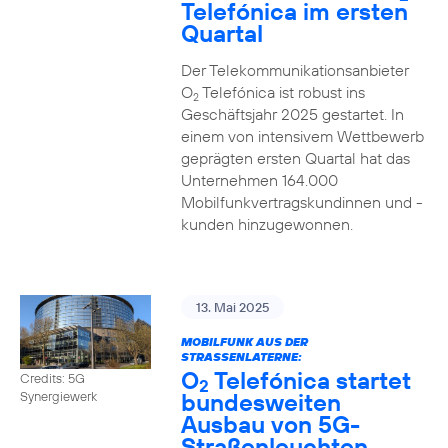
Telefónica im ersten
Quartal
Der Telekommunikationsanbieter
O
Telefónica ist robust ins
2
Geschäftsjahr 2025 gestartet. In
einem von intensivem Wettbewerb
geprägten ersten Quartal hat das
Unternehmen 164.000
Mobilfunkvertragskundinnen und -
kunden hinzugewonnen.
13. Mai 2025
MOBILFUNK AUS DER
STRASSENLATERNE:
O
Telefónica startet
Credits: 5G
2
bundesweiten
Synergiewerk
Ausbau von 5G-
Straßenleuchten