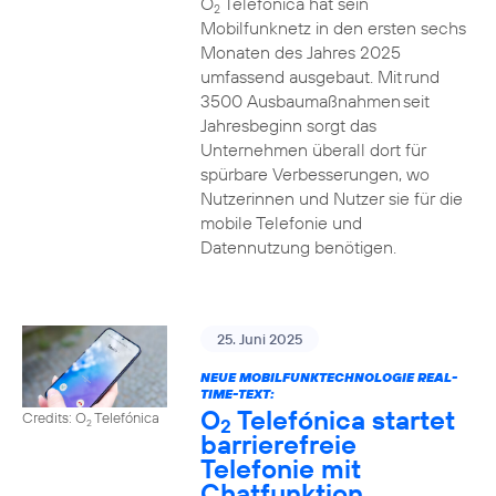
O
Telefónica hat sein
2
Mobilfunknetz in den ersten sechs
Monaten des Jahres 2025
umfassend ausgebaut. Mit rund
3500 Ausbaumaßnahmen seit
Jahresbeginn sorgt das
Unternehmen überall dort für
spürbare Verbesserungen, wo
Nutzerinnen und Nutzer sie für die
mobile Telefonie und
Datennutzung benötigen.
25. Juni 2025
NEUE MOBILFUNKTECHNOLOGIE REAL-
TIME-TEXT:
O
Telefónica startet
Credits: O
Telefónica
2
2
barrierefreie
Telefonie mit
Chatfunktion