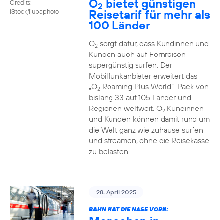
O
bietet günstigen
Credits:
2
Reisetarif für mehr als
iStock/ljubaphoto
100 Länder
O
sorgt dafür, dass Kundinnen und
2
Kunden auch auf Fernreisen
supergünstig surfen: Der
Mobilfunkanbieter erweitert das
„O
Roaming Plus World“-Pack von
2
bislang 33 auf 105 Länder und
Regionen weltweit. O
Kundinnen
2
und Kunden können damit rund um
die Welt ganz wie zuhause surfen
und streamen, ohne die Reisekasse
zu belasten.
28. April 2025
BAHN HAT DIE NASE VORN: