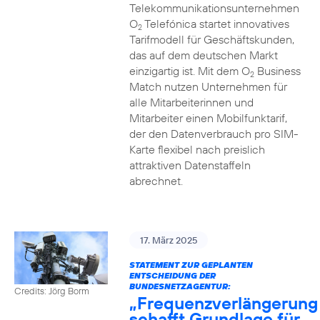
Telekommunikationsunternehmen
O
Telefónica startet innovatives
2
Tarifmodell für Geschäftskunden,
das auf dem deutschen Markt
einzigartig ist. Mit dem O
Business
2
Match nutzen Unternehmen für
alle Mitarbeiterinnen und
Mitarbeiter einen Mobilfunktarif,
der den Datenverbrauch pro SIM-
Karte flexibel nach preislich
attraktiven Datenstaffeln
abrechnet.
17. März 2025
STATEMENT ZUR GEPLANTEN
ENTSCHEIDUNG DER
BUNDESNETZAGENTUR:
Credits: Jörg Borm
„Frequenzverlängerung
schafft Grundlage für