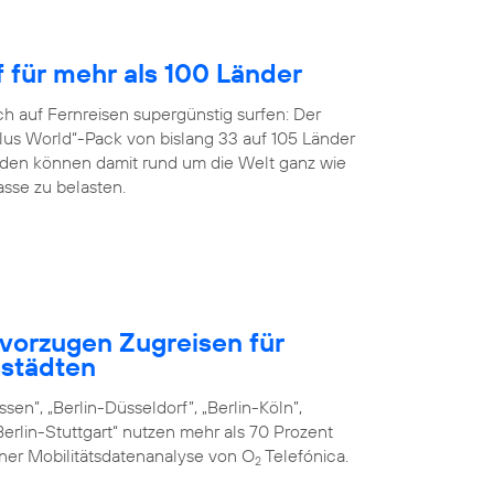
f für mehr als 100 Länder
h auf Fernreisen supergünstig surfen: Der
us World“-Pack von bislang 33 auf 105 Länder
en können damit rund um die Welt ganz wie
sse zu belasten.
vorzugen Zugreisen für
städten
sen”, „Berlin-Düsseldorf”, „Berlin-Köln”,
erlin-Stuttgart“ nutzen mehr als 70 Prozent
iner Mobilitätsdatenanalyse von O
Telefónica.
2