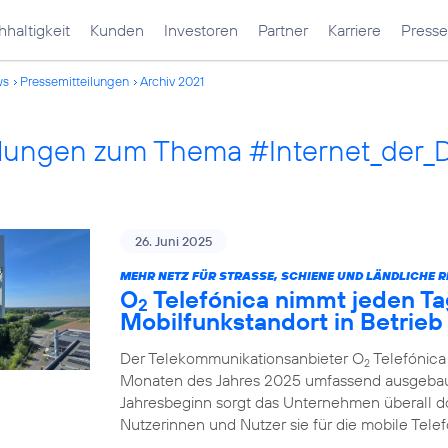
haltigkeit
Kunden
Investoren
Partner
Karriere
Presse
ws
Pressemitteilungen
Archiv 2021
ilungen zum Thema #Internet_der_
26. Juni 2025
MEHR NETZ FÜR STRASSE, SCHIENE UND LÄNDLICHE R
O
Telefónica nimmt jeden Ta
2
Mobilfunkstandort in Betrieb
Der Telekommunikationsanbieter O
Telefónica
2
Monaten des Jahres 2025 umfassend ausgebau
Jahresbeginn sorgt das Unternehmen überall d
Nutzerinnen und Nutzer sie für die mobile Tel