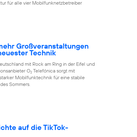
ur für alle vier Mobilfunknetzbetreiber
 mehr Großveranstaltungen
neuester Technik
eutschland mit Rock am Ring in der Eifel und
ionsanbieter O
Telefónica sorgt mit
2
arker Mobilfunktechnik für eine stabile
 des Sommers.
hte auf die TikTok-