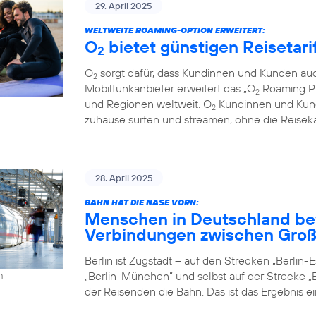
29. April 2025
WELTWEITE ROAMING-OPTION ERWEITERT:
O
bietet günstigen Reisetari
2
O
sorgt dafür, dass Kundinnen und Kunden auc
2
Mobilfunkanbieter erweitert das „O
Roaming Pl
2
und Regionen weltweit. O
Kundinnen und Kund
2
zuhause surfen und streamen, ohne die Reiseka
28. April 2025
BAHN HAT DIE NASE VORN:
Menschen in Deutschland be
Verbindungen zwischen Groß
Berlin ist Zugstadt – auf den Strecken „Berlin-Es
„Berlin-München” und selbst auf der Strecke „B
h
der Reisenden die Bahn. Das ist das Ergebnis e