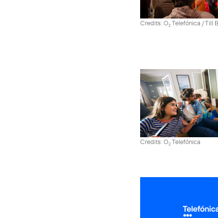
Credits: O
Telefónica / Till
2
Credits: O
Telefónica
2