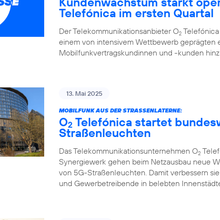
Kundenwachstum stärkt oper
Telefónica im ersten Quartal
Der Telekommunikationsanbieter O
Telefónica 
2
einem von intensivem Wettbewerb geprägten e
Mobilfunkvertragskundinnen und -kunden hi
13. Mai 2025
MOBILFUNK AUS DER STRASSENLATERNE:
O
Telefónica startet bunde
2
Straßenleuchten
Das Telekommunikationsunternehmen O
Telef
2
Synergiewerk gehen beim Netzausbau neue W
von 5G-Straßenleuchten. Damit verbessern sie
und Gewerbetreibende in belebten Innenstädte