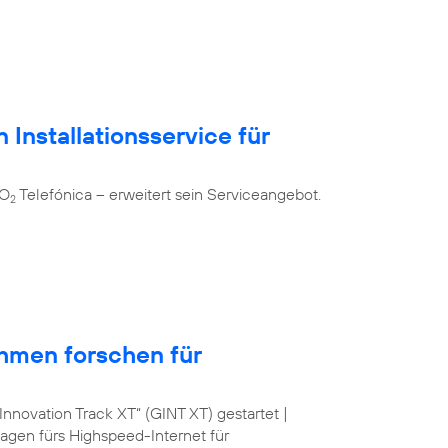
 Installationsservice für
 O
Telefónica – erweitert sein Serviceangebot.
2
hmen forschen für
nnovation Track XT“ (GINT XT) gestartet |
lagen fürs Highspeed-Internet für