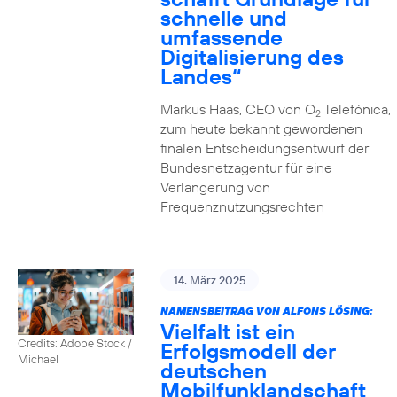
schnelle und
umfassende
Digitalisierung des
Landes“
Markus Haas, CEO von O
Telefónica,
2
zum heute bekannt gewordenen
finalen Entscheidungsentwurf der
Bundesnetzagentur für eine
Verlängerung von
Frequenznutzungsrechten
14. März 2025
NAMENSBEITRAG VON ALFONS LÖSING:
Vielfalt ist ein
Credits: Adobe Stock /
Erfolgsmodell der
Michael
deutschen
Mobilfunklandschaft