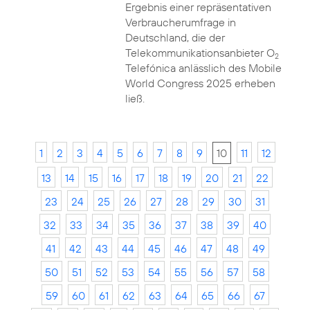
Ergebnis einer repräsentativen
Verbraucherumfrage in
Deutschland, die der
Telekommunikationsanbieter O
2
Telefónica anlässlich des Mobile
World Congress 2025 erheben
ließ.
1
2
3
4
5
6
7
8
9
10
11
12
13
14
15
16
17
18
19
20
21
22
23
24
25
26
27
28
29
30
31
32
33
34
35
36
37
38
39
40
41
42
43
44
45
46
47
48
49
50
51
52
53
54
55
56
57
58
59
60
61
62
63
64
65
66
67