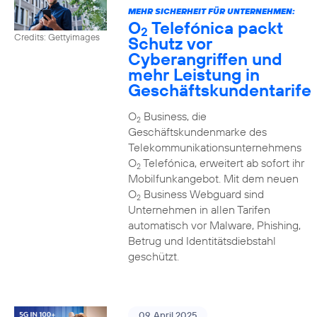
MEHR SICHERHEIT FÜR UNTERNEHMEN:
O
Telefónica packt
2
Credits: Gettyimages
Schutz vor
Cyberangriffen und
mehr Leistung in
Geschäftskundentarife
O
Business, die
2
Geschäftskundenmarke des
Telekommunikationsunternehmens
O
Telefónica, erweitert ab sofort ihr
2
Mobilfunkangebot. Mit dem neuen
O
Business Webguard sind
2
Unternehmen in allen Tarifen
automatisch vor Malware, Phishing,
Betrug und Identitätsdiebstahl
geschützt.
09. April 2025