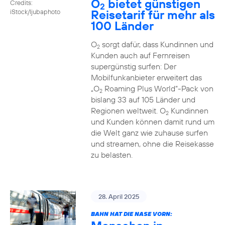
O
bietet günstigen
Credits:
2
Reisetarif für mehr als
iStock/ljubaphoto
100 Länder
O
sorgt dafür, dass Kundinnen und
2
Kunden auch auf Fernreisen
supergünstig surfen: Der
Mobilfunkanbieter erweitert das
„O
Roaming Plus World“-Pack von
2
bislang 33 auf 105 Länder und
Regionen weltweit. O
Kundinnen
2
und Kunden können damit rund um
die Welt ganz wie zuhause surfen
und streamen, ohne die Reisekasse
zu belasten.
28. April 2025
BAHN HAT DIE NASE VORN: