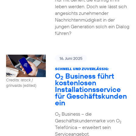
leben werden. Doch wie lässt sich
angesichts zunehmender
Nachrichtenmüdigkeit in der
jungen Generation solch ein Dialog
führen?
16. Juni 2025
SCHNELL UND ZUVERLÄSSIG:
O
Business führt
2
Credits: istock /
kostenlosen
grinvalds (edited)
Installationsservice
für Geschäftskunden
ein
O
Business – die
2
Geschäftskundenmarke von O
2
Telefónica – erweitert sein
Serviceangebot.