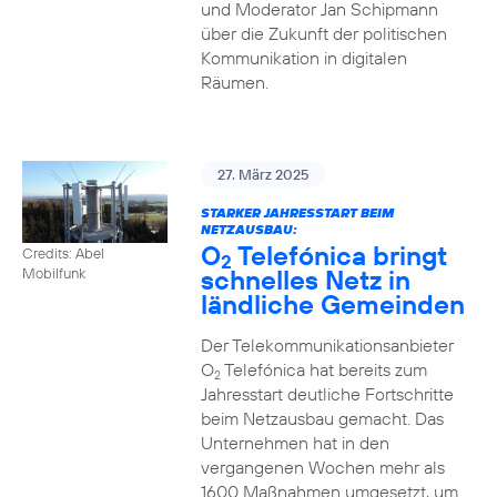
und Moderator Jan Schipmann
über die Zukunft der politischen
Kommunikation in digitalen
Räumen.
27. März 2025
STARKER JAHRESSTART BEIM
NETZAUSBAU:
O
Telefónica bringt
Credits: Abel
2
schnelles Netz in
Mobilfunk
ländliche Gemeinden
Der Telekommunikationsanbieter
O
Telefónica hat bereits zum
2
Jahresstart deutliche Fortschritte
beim Netzausbau gemacht. Das
Unternehmen hat in den
vergangenen Wochen mehr als
1600 Maßnahmen umgesetzt, um