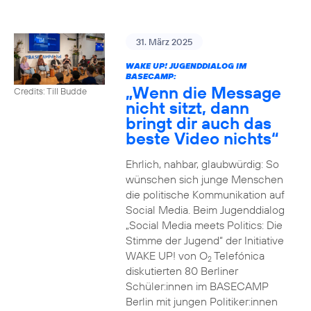
31. März 2025
WAKE UP! JUGENDDIALOG IM
BASECAMP:
„Wenn die Message
Credits: Till Budde
nicht sitzt, dann
bringt dir auch das
beste Video nichts“
Ehrlich, nahbar, glaubwürdig: So
wünschen sich junge Menschen
die politische Kommunikation auf
Social Media. Beim Jugenddialog
„Social Media meets Politics: Die
Stimme der Jugend“ der Initiative
WAKE UP! von O
Telefónica
2
diskutierten 80 Berliner
Schüler:innen im BASECAMP
Berlin mit jungen Politiker:innen