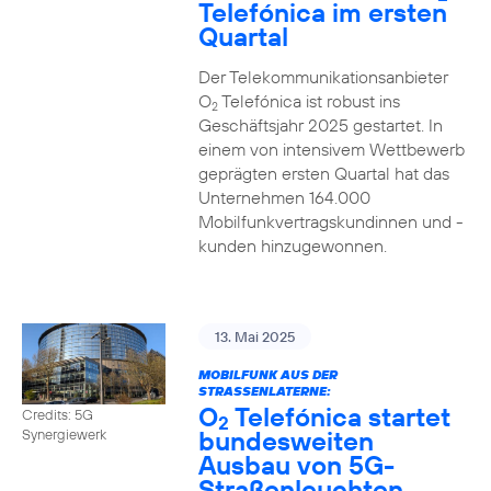
Telefónica im ersten
Quartal
Der Telekommunikationsanbieter
O
Telefónica ist robust ins
2
Geschäftsjahr 2025 gestartet. In
einem von intensivem Wettbewerb
geprägten ersten Quartal hat das
Unternehmen 164.000
Mobilfunkvertragskundinnen und -
kunden hinzugewonnen.
13. Mai 2025
MOBILFUNK AUS DER
STRASSENLATERNE:
O
Telefónica startet
Credits: 5G
2
bundesweiten
Synergiewerk
Ausbau von 5G-
Straßenleuchten