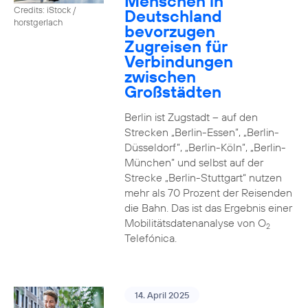
Menschen in
Credits: iStock /
Deutschland
horstgerlach
bevorzugen
Zugreisen für
Verbindungen
zwischen
Großstädten
Berlin ist Zugstadt – auf den
Strecken „Berlin-Essen”, „Berlin-
Düsseldorf”, „Berlin-Köln”, „Berlin-
München” und selbst auf der
Strecke „Berlin-Stuttgart“ nutzen
mehr als 70 Prozent der Reisenden
die Bahn. Das ist das Ergebnis einer
Mobilitätsdatenanalyse von O
2
Telefónica.
14. April 2025