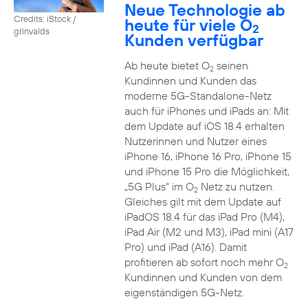
Neue Technologie ab
Credits: iStock /
heute für viele O
2
grinvalds
Kunden verfügbar
Ab heute bietet O
seinen
2
Kundinnen und Kunden das
moderne 5G-Standalone-Netz
auch für iPhones und iPads an: Mit
dem Update auf iOS 18.4 erhalten
Nutzerinnen und Nutzer eines
iPhone 16, iPhone 16 Pro, iPhone 15
und iPhone 15 Pro die Möglichkeit,
„5G Plus“ im O
Netz zu nutzen.
2
Gleiches gilt mit dem Update auf
iPadOS 18.4 für das iPad Pro (M4),
iPad Air (M2 und M3), iPad mini (A17
Pro) und iPad (A16). Damit
profitieren ab sofort noch mehr O
2
Kundinnen und Kunden von dem
eigenständigen 5G-Netz.