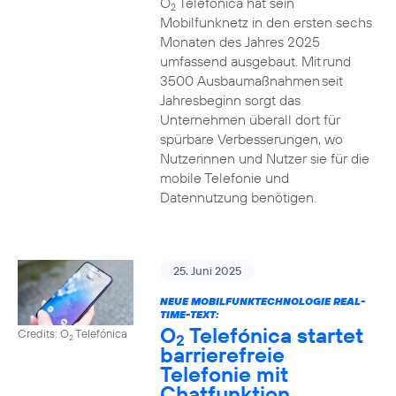
O
Telefónica hat sein
2
Mobilfunknetz in den ersten sechs
Monaten des Jahres 2025
umfassend ausgebaut. Mit rund
3500 Ausbaumaßnahmen seit
Jahresbeginn sorgt das
Unternehmen überall dort für
spürbare Verbesserungen, wo
Nutzerinnen und Nutzer sie für die
mobile Telefonie und
Datennutzung benötigen.
25. Juni 2025
NEUE MOBILFUNKTECHNOLOGIE REAL-
TIME-TEXT:
O
Telefónica startet
Credits: O
Telefónica
2
2
barrierefreie
Telefonie mit
Chatfunktion