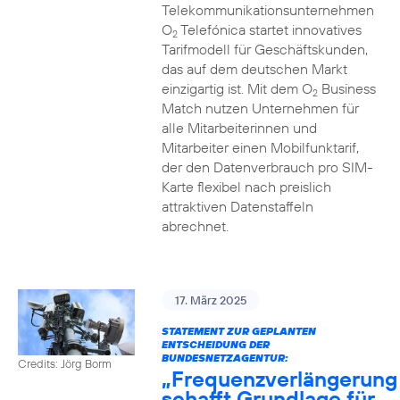
Telekommunikationsunternehmen
O
Telefónica startet innovatives
2
Tarifmodell für Geschäftskunden,
das auf dem deutschen Markt
einzigartig ist. Mit dem O
Business
2
Match nutzen Unternehmen für
alle Mitarbeiterinnen und
Mitarbeiter einen Mobilfunktarif,
der den Datenverbrauch pro SIM-
Karte flexibel nach preislich
attraktiven Datenstaffeln
abrechnet.
17. März 2025
STATEMENT ZUR GEPLANTEN
ENTSCHEIDUNG DER
BUNDESNETZAGENTUR:
Credits: Jörg Borm
„Frequenzverlängerung
schafft Grundlage für