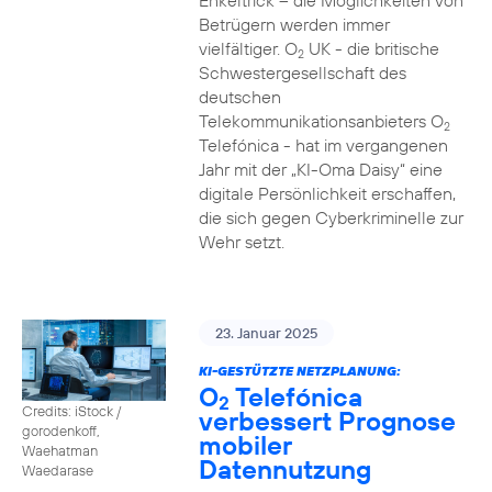
Enkeltrick – die Möglichkeiten von
Betrügern werden immer
vielfältiger. O
UK - die britische
2
Schwestergesellschaft des
deutschen
Telekommunikationsanbieters O
2
Telefónica - hat im vergangenen
Jahr mit der „KI-Oma Daisy“ eine
digitale Persönlichkeit erschaffen,
die sich gegen Cyberkriminelle zur
Wehr setzt.
23. Januar 2025
KI-GESTÜTZTE NETZPLANUNG:
O
Telefónica
2
Credits: iStock /
verbessert Prognose
gorodenkoff,
mobiler
Waehatman
Datennutzung
Waedarase