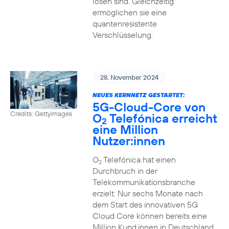
lösen sind. Gleichzeitig
ermöglichen sie eine
quantenresistente
Verschlüsselung.
28. November 2024
NEUES KERNNETZ GESTARTET:
5G-Cloud-Core von
Credits: Gettyimages
O
Telefónica erreicht
2
eine Million
Nutzer:innen
O
Telefónica hat einen
2
Durchbruch in der
Telekommunikationsbranche
erzielt: Nur sechs Monate nach
dem Start des innovativen 5G
Cloud Core können bereits eine
Million Kund:innen in Deutschland