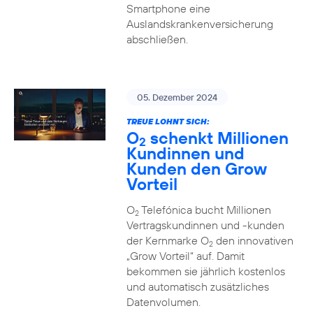
Smartphone eine
Auslandskrankenversicherung
abschließen.
05. Dezember 2024
TREUE LOHNT SICH:
O
schenkt Millionen
2
Kundinnen und
Kunden den Grow
Vorteil
O
Telefónica bucht Millionen
2
Vertragskundinnen und -kunden
der Kernmarke O
den innovativen
2
„Grow Vorteil“ auf. Damit
bekommen sie jährlich kostenlos
und automatisch zusätzliches
Datenvolumen.