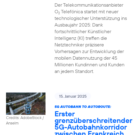
Der Telekommunikationsanbieter
O
Telefónica startet mit neuer
2
technologischer Unterstützung ins
Ausbaujahr 2025: Dank
fortschrittlicher Künstlicher
Intelligenz (KI) treffen die
Netztechniker präzisere
Vorhersagen zur Entwicklung der
mobilen Datennutzung der 45
Millionen Kundinnen und Kunden
an jedem Standort.
15. Januar 2025
5G AUTOBAHN TO AUTOROUTE:
Erster
Credits: AdobeStock /
grenzüberschreitender
Anselm
5G-Autobahnkorridor
zwischen Frankreich