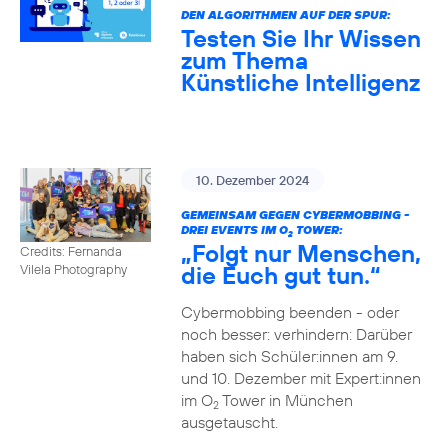
DEN ALGORITHMEN AUF DER SPUR:
Testen Sie Ihr Wissen
zum Thema
Künstliche Intelligenz
10. Dezember 2024
GEMEINSAM GEGEN CYBERMOBBING -
DREI EVENTS IM O
TOWER:
2
„Folgt nur Menschen,
Credits: Fernanda
die Euch gut tun.“
Vilela Photography
Cybermobbing beenden - oder
noch besser: verhindern: Darüber
haben sich Schüler:innen am 9.
und 10. Dezember mit Expert:innen
im O
Tower in München
2
ausgetauscht.