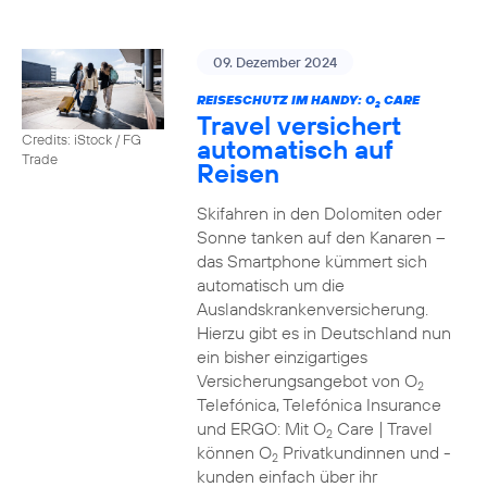
09. Dezember 2024
REISESCHUTZ IM HANDY: O
CARE
2
Travel versichert
Credits: iStock / FG
automatisch auf
Trade
Reisen
Skifahren in den Dolomiten oder
Sonne tanken auf den Kanaren –
das Smartphone kümmert sich
automatisch um die
Auslandskrankenversicherung.
Hierzu gibt es in Deutschland nun
ein bisher einzigartiges
Versicherungsangebot von O
2
Telefónica, Telefónica Insurance
und ERGO: Mit O
Care | Travel
2
können O
Privatkundinnen und -
2
kunden einfach über ihr