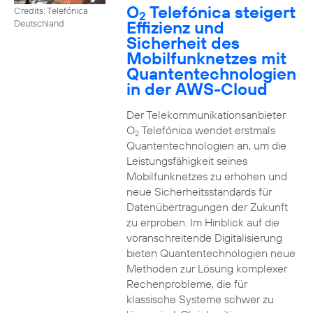
O
Telefónica steigert
Credits: Telefónica
2
Effizienz und
Deutschland
Sicherheit des
Mobilfunknetzes mit
Quantentechnologien
in der AWS-Cloud
Der Telekommunikationsanbieter
O
Telefónica wendet erstmals
2
Quantentechnologien an, um die
Leistungsfähigkeit seines
Mobilfunknetzes zu erhöhen und
neue Sicherheitsstandards für
Datenübertragungen der Zukunft
zu erproben. Im Hinblick auf die
voranschreitende Digitalisierung
bieten Quantentechnologien neue
Methoden zur Lösung komplexer
Rechenprobleme, die für
klassische Systeme schwer zu