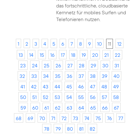
das fortschrittliche, cloudbasierte
Kernnetz für mobiles Surfen und
Telefonieren nutzen.
1
2
3
4
5
6
7
8
9
10
11
12
13
14
15
16
17
18
19
20
21
22
23
24
25
26
27
28
29
30
31
32
33
34
35
36
37
38
39
40
41
42
43
44
45
46
47
48
49
50
51
52
53
54
55
56
57
58
59
60
61
62
63
64
65
66
67
68
69
70
71
72
73
74
75
76
77
78
79
80
81
82