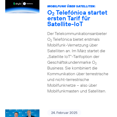
MOBILFUNK ÜBER SATELLITEN:
O
Telefónica startet
2
ersten Tarif für
Satellite-IoT
Der Telekommunikationsanbieter
O
Telefónica bietet erstmals
2
Mobilfunk-Vernetzung über
Satelliten an. Im März startet die
„Satellite IoT”-Tarifoption der
Geschäftskundenmarke O
2
Business. Sie kombiniert die
Kommunikation über terrestrische
und nicht-terrestrische
Mobilfunknetze – also über
Mobilfunkmasten und Satelliten.
24. Februar 2025