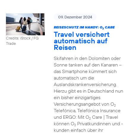
09. Dezember 2024
REISESCHUTZ IM HANDY: O
CARE
2
Travel versichert
Credits: iStock / FG
automatisch auf
Trade
Reisen
Skifahren in den Dolomiten oder
Sonne tanken auf den Kanaren –
das Smartphone kümmert sich
automatisch um die
Auslandskrankenversicherung.
Hierzu gibt es in Deutschland nun
ein bisher einzigartiges
Versicherungsangebot von O
2
Telefónica, Telefónica Insurance
und ERGO: Mit O
Care | Travel
2
können O
Privatkundinnen und -
2
kunden einfach über ihr