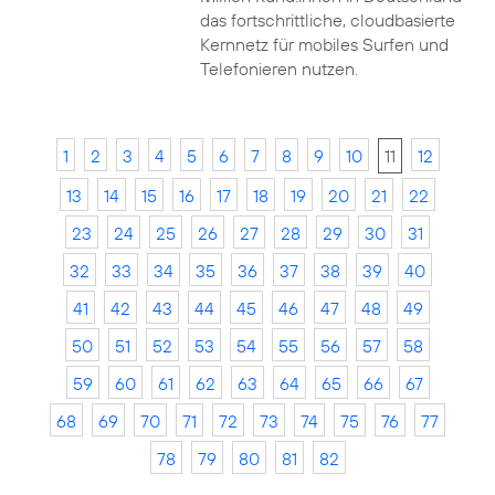
das fortschrittliche, cloudbasierte
Kernnetz für mobiles Surfen und
Telefonieren nutzen.
1
2
3
4
5
6
7
8
9
10
11
12
13
14
15
16
17
18
19
20
21
22
23
24
25
26
27
28
29
30
31
32
33
34
35
36
37
38
39
40
41
42
43
44
45
46
47
48
49
50
51
52
53
54
55
56
57
58
59
60
61
62
63
64
65
66
67
68
69
70
71
72
73
74
75
76
77
78
79
80
81
82