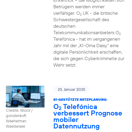
Enkeltrick – die Möglichkeiten von
Betrügern werden immer
vielfältiger. O
UK - die britische
2
Schwestergesellschaft des
deutschen
Telekommunikationsanbieters O
2
Telefónica - hat im vergangenen
Jahr mit der „KI-Oma Daisy“ eine
digitale Persönlichkeit erschaffen,
die sich gegen Cyberkriminelle zur
Wehr setzt.
23. Januar 2025
KI-GESTÜTZTE NETZPLANUNG:
O
Telefónica
2
Credits: iStock /
verbessert Prognose
gorodenkoff,
mobiler
Waehatman
Datennutzung
Waedarase