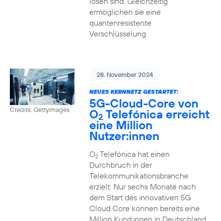
lösen sind. Gleichzeitig
ermöglichen sie eine
quantenresistente
Verschlüsselung.
28. November 2024
NEUES KERNNETZ GESTARTET:
5G-Cloud-Core von
Credits: Gettyimages
O
Telefónica erreicht
2
eine Million
Nutzer:innen
O
Telefónica hat einen
2
Durchbruch in der
Telekommunikationsbranche
erzielt: Nur sechs Monate nach
dem Start des innovativen 5G
Cloud Core können bereits eine
Million Kund:innen in Deutschland