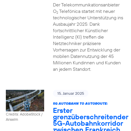
Der Telekommunikationsanbieter
O
Telefónica startet mit neuer
2
technologischer Unterstützung ins
Ausbaujahr 2025: Dank
fortschrittlicher Künstlicher
Intelligenz (KI) treffen die
Netztechniker präzisere
Vorhersagen zur Entwicklung der
mobilen Datennutzung der 45
Millionen Kundinnen und Kunden
an jedem Standort.
15. Januar 2025
5G AUTOBAHN TO AUTOROUTE:
Erster
Credits: AdobeStock /
grenzüberschreitender
Anselm
5G-Autobahnkorridor
zwischen Frankreich