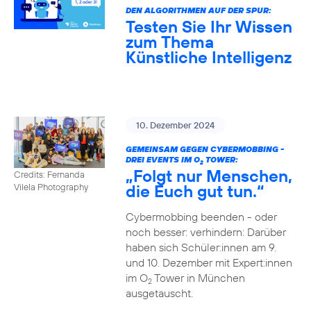
DEN ALGORITHMEN AUF DER SPUR:
Testen Sie Ihr Wissen
zum Thema
Künstliche Intelligenz
10. Dezember 2024
GEMEINSAM GEGEN CYBERMOBBING -
DREI EVENTS IM O
TOWER:
2
„Folgt nur Menschen,
Credits: Fernanda
die Euch gut tun.“
Vilela Photography
Cybermobbing beenden - oder
noch besser: verhindern: Darüber
haben sich Schüler:innen am 9.
und 10. Dezember mit Expert:innen
im O
Tower in München
2
ausgetauscht.