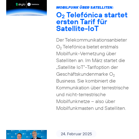
MOBILFUNK ÜBER SATELLITEN:
O
Telefónica startet
2
ersten Tarif für
Satellite-IoT
Der Telekommunikationsanbieter
O
Telefónica bietet erstmals
2
Mobilfunk-Vernetzung über
Satelliten an. Im März startet die
„Satellite IoT”-Tarifoption der
Geschäftskundenmarke O
2
Business. Sie kombiniert die
Kommunikation über terrestrische
und nicht-terrestrische
Mobilfunknetze – also über
Mobilfunkmasten und Satelliten.
24. Februar 2025