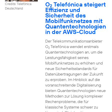
O
Telefónica steigert
Credits: Telefónica
2
Effizienz und
Deutschland
Sicherheit des
Mobilfunknetzes mit
Quantentechnologien
in der AWS-Cloud
Der Telekommunikationsanbieter
O
Telefónica wendet erstmals
2
Quantentechnologien an, um die
Leistungsfähigkeit seines
Mobilfunknetzes zu erhöhen und
neue Sicherheitsstandards für
Datenübertragungen der Zukunft
zu erproben. Im Hinblick auf die
voranschreitende Digitalisierung
bieten Quantentechnologien neue
Methoden zur Lösung komplexer
Rechenprobleme, die für
klassische Systeme schwer zu