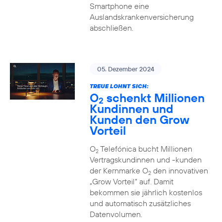
Smartphone eine
Auslandskrankenversicherung
abschließen.
05. Dezember 2024
TREUE LOHNT SICH:
O
schenkt Millionen
2
Kundinnen und
Kunden den Grow
Vorteil
O
Telefónica bucht Millionen
2
Vertragskundinnen und -kunden
der Kernmarke O
den innovativen
2
„Grow Vorteil“ auf. Damit
bekommen sie jährlich kostenlos
und automatisch zusätzliches
Datenvolumen.