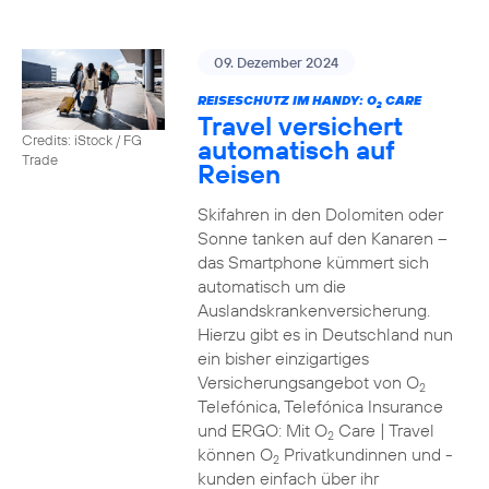
09. Dezember 2024
REISESCHUTZ IM HANDY: O
CARE
2
Travel versichert
Credits: iStock / FG
automatisch auf
Trade
Reisen
Skifahren in den Dolomiten oder
Sonne tanken auf den Kanaren –
das Smartphone kümmert sich
automatisch um die
Auslandskrankenversicherung.
Hierzu gibt es in Deutschland nun
ein bisher einzigartiges
Versicherungsangebot von O
2
Telefónica, Telefónica Insurance
und ERGO: Mit O
Care | Travel
2
können O
Privatkundinnen und -
2
kunden einfach über ihr