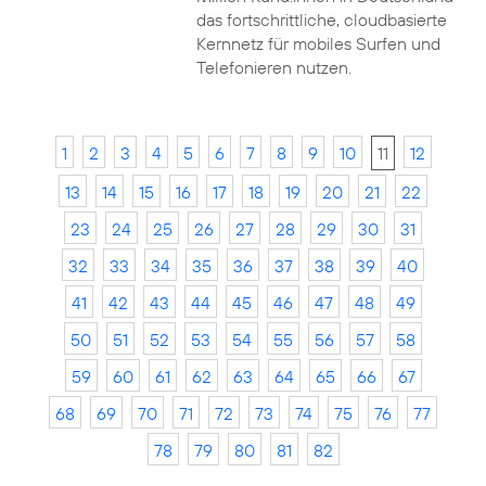
das fortschrittliche, cloudbasierte
Kernnetz für mobiles Surfen und
Telefonieren nutzen.
1
2
3
4
5
6
7
8
9
10
11
12
13
14
15
16
17
18
19
20
21
22
23
24
25
26
27
28
29
30
31
32
33
34
35
36
37
38
39
40
41
42
43
44
45
46
47
48
49
50
51
52
53
54
55
56
57
58
59
60
61
62
63
64
65
66
67
68
69
70
71
72
73
74
75
76
77
78
79
80
81
82