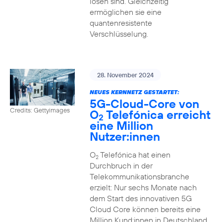
lösen sind. Gleichzeitig
ermöglichen sie eine
quantenresistente
Verschlüsselung.
28. November 2024
NEUES KERNNETZ GESTARTET:
5G-Cloud-Core von
Credits: Gettyimages
O
Telefónica erreicht
2
eine Million
Nutzer:innen
O
Telefónica hat einen
2
Durchbruch in der
Telekommunikationsbranche
erzielt: Nur sechs Monate nach
dem Start des innovativen 5G
Cloud Core können bereits eine
Million Kund:innen in Deutschland