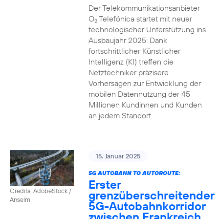
Der Telekommunikationsanbieter
O
Telefónica startet mit neuer
2
technologischer Unterstützung ins
Ausbaujahr 2025: Dank
fortschrittlicher Künstlicher
Intelligenz (KI) treffen die
Netztechniker präzisere
Vorhersagen zur Entwicklung der
mobilen Datennutzung der 45
Millionen Kundinnen und Kunden
an jedem Standort.
15. Januar 2025
5G AUTOBAHN TO AUTOROUTE:
Erster
Credits: AdobeStock /
grenzüberschreitender
Anselm
5G-Autobahnkorridor
zwischen Frankreich