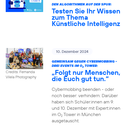
DEN ALGORITHMEN AUF DER SPUR:
Testen Sie Ihr Wissen
zum Thema
Künstliche Intelligenz
10. Dezember 2024
GEMEINSAM GEGEN CYBERMOBBING -
DREI EVENTS IM O
TOWER:
2
„Folgt nur Menschen,
Credits: Fernanda
die Euch gut tun.“
Vilela Photography
Cybermobbing beenden - oder
noch besser: verhindern: Darüber
haben sich Schüler:innen am 9.
und 10. Dezember mit Expert:innen
im O
Tower in München
2
ausgetauscht.