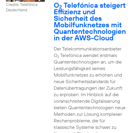
O
Telefónica steigert
Credits: Telefónica
2
Effizienz und
Deutschland
Sicherheit des
Mobilfunknetzes mit
Quantentechnologien
in der AWS-Cloud
Der Telekommunikationsanbieter
O
Telefónica wendet erstmals
2
Quantentechnologien an, um die
Leistungsfähigkeit seines
Mobilfunknetzes zu erhöhen und
neue Sicherheitsstandards für
Datenübertragungen der Zukunft
zu erproben. Im Hinblick auf die
voranschreitende Digitalisierung
bieten Quantentechnologien neue
Methoden zur Lösung komplexer
Rechenprobleme, die für
klassische Systeme schwer zu