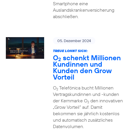
Smartphone eine
Auslandskrankenversicherung
abschließen.
05. Dezember 2024
TREUE LOHNT SICH:
O
schenkt Millionen
2
Kundinnen und
Kunden den Grow
Vorteil
O
Telefónica bucht Millionen
2
Vertragskundinnen und -kunden
der Kernmarke O
den innovativen
2
„Grow Vorteil“ auf. Damit
bekommen sie jährlich kostenlos
und automatisch zusätzliches
Datenvolumen.