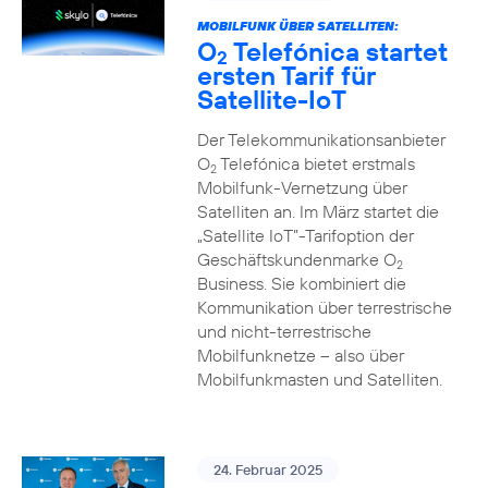
MOBILFUNK ÜBER SATELLITEN:
O
Telefónica startet
2
ersten Tarif für
Satellite-IoT
Der Telekommunikationsanbieter
O
Telefónica bietet erstmals
2
Mobilfunk-Vernetzung über
Satelliten an. Im März startet die
„Satellite IoT”-Tarifoption der
Geschäftskundenmarke O
2
Business. Sie kombiniert die
Kommunikation über terrestrische
und nicht-terrestrische
Mobilfunknetze – also über
Mobilfunkmasten und Satelliten.
24. Februar 2025