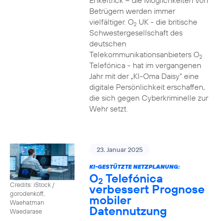
Enkeltrick – die Möglichkeiten von
Betrügern werden immer
vielfältiger. O
UK - die britische
2
Schwestergesellschaft des
deutschen
Telekommunikationsanbieters O
2
Telefónica - hat im vergangenen
Jahr mit der „KI-Oma Daisy“ eine
digitale Persönlichkeit erschaffen,
die sich gegen Cyberkriminelle zur
Wehr setzt.
23. Januar 2025
KI-GESTÜTZTE NETZPLANUNG:
O
Telefónica
2
Credits: iStock /
verbessert Prognose
gorodenkoff,
mobiler
Waehatman
Datennutzung
Waedarase