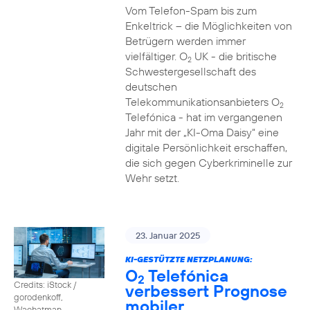
Vom Telefon-Spam bis zum
Enkeltrick – die Möglichkeiten von
Betrügern werden immer
vielfältiger. O
UK - die britische
2
Schwestergesellschaft des
deutschen
Telekommunikationsanbieters O
2
Telefónica - hat im vergangenen
Jahr mit der „KI-Oma Daisy“ eine
digitale Persönlichkeit erschaffen,
die sich gegen Cyberkriminelle zur
Wehr setzt.
23. Januar 2025
KI-GESTÜTZTE NETZPLANUNG:
O
Telefónica
2
Credits: iStock /
verbessert Prognose
gorodenkoff,
mobiler
Waehatman