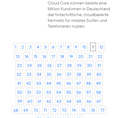
Cloud Core können bereits eine
Million Kund:innen in Deutschland
das fortschrittliche, cloudbasierte
Kernnetz für mobiles Surfen und
Telefonieren nutzen.
1
2
3
4
5
6
7
8
9
10
11
12
13
14
15
16
17
18
19
20
21
22
23
24
25
26
27
28
29
30
31
32
33
34
35
36
37
38
39
40
41
42
43
44
45
46
47
48
49
50
51
52
53
54
55
56
57
58
59
60
61
62
63
64
65
66
67
68
69
70
71
72
73
74
75
76
77