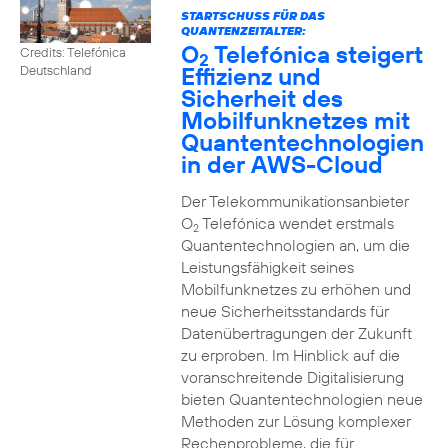
STARTSCHUSS FÜR DAS
QUANTENZEITALTER:
O
Telefónica steigert
Credits: Telefónica
2
Effizienz und
Deutschland
Sicherheit des
Mobilfunknetzes mit
Quantentechnologien
in der AWS-Cloud
Der Telekommunikationsanbieter
O
Telefónica wendet erstmals
2
Quantentechnologien an, um die
Leistungsfähigkeit seines
Mobilfunknetzes zu erhöhen und
neue Sicherheitsstandards für
Datenübertragungen der Zukunft
zu erproben. Im Hinblick auf die
voranschreitende Digitalisierung
bieten Quantentechnologien neue
Methoden zur Lösung komplexer
Rechenprobleme, die für