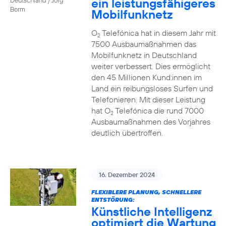
ein leistungsfähigeres
Borm
Mobilfunknetz
O
Telefónica hat in diesem Jahr mit
2
7500 Ausbaumaßnahmen das
Mobilfunknetz in Deutschland
weiter verbessert. Dies ermöglicht
den 45 Millionen Kund:innen im
Land ein reibungsloses Surfen und
Telefonieren. Mit dieser Leistung
hat O
Telefónica die rund 7000
2
Ausbaumaßnahmen des Vorjahres
deutlich übertroffen.
16. Dezember 2024
FLEXIBLERE PLANUNG, SCHNELLERE
ENTSTÖRUNG:
Künstliche Intelligenz
optimiert die Wartung