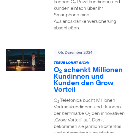
können O
Privatkundinnen und -
2
kunden einfach über ihr
Smartphone eine
Auslandskrankenversicherung
abschließen.
05. Dezember 2024
TREUE LOHNT SICH:
O
schenkt Millionen
2
Kundinnen und
Kunden den Grow
Vorteil
O
Telefónica bucht Millionen
2
Vertragskundinnen und -kunden
der Kernmarke O
den innovativen
2
„Grow Vorteil“ auf. Damit
bekommen sie jährlich kostenlos
und automatisch zusätzliches