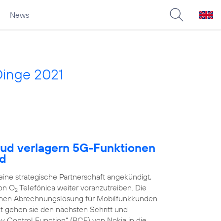
News
Dinge 2021
oud verlagern 5G-Funktionen
ud
ne strategische Partnerschaft angekündigt,
on O
Telefónica weiter voranzutreiben. Die
2
schen Abrechnungslösung für Mobilfunkkunden
zt gehen sie den nächsten Schritt und
y Control Function“ (PCF) von Nokia in die