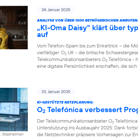
24. Januar 2025
ANALYSE VON ÜBER 1000 BETRÜGERISCHEN ANRUFEN
„KI-Oma Daisy“ klärt über ty
auf
Vom Telefon-Spam bis zum Enkeltrick – die M
vielfältiger. O
UK - die britische Schwesterges
2
Telekommunikationsanbieters O
Telefónica - 
2
eine digitale Persönlichkeit erschaffen, die si
23. Januar 2025
KI-GESTÜTZTE NETZPLANUNG:
O
Telefónica verbessert Pr
2
Der Telekommunikationsanbieter O
Telefónica 
2
Unterstützung ins Ausbaujahr 2025: Dank fortschr
die Netztechniker präzisere Vorhersagen zur 
ff, Waehatman