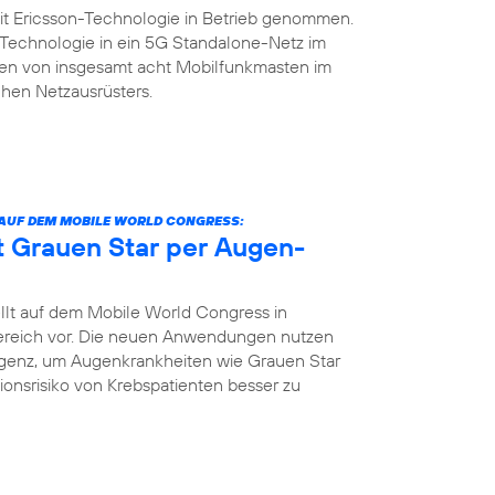
it Ericsson-Technologie in Betrieb genommen.
n-Technologie in ein 5G Standalone-Netz im
rsten von insgesamt acht Mobilfunkmasten im
hen Netzausrüsters.
 AUF DEM MOBILE WORLD CONGRESS:
nt Grauen Star per Augen-
llt auf dem Mobile World Congress in
bereich vor. Die neuen Anwendungen nutzen
igenz, um Augenkrankheiten wie Grauen Star
tionsrisiko von Krebspatienten besser zu