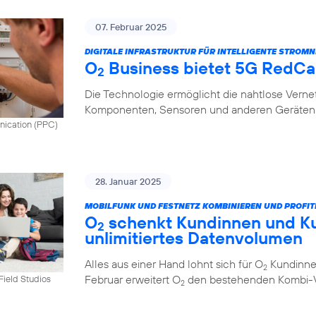
07. Februar 2025
DIGITALE INFRASTRUKTUR FÜR INTELLIGENTE STROMN
O
Business bietet 5G RedCap
2
Die Technologie ermöglicht die nahtlose Vern
Komponenten, Sensoren und anderen Geräten 
nication (PPC)
28. Januar 2025
MOBILFUNK UND FESTNETZ KOMBINIEREN UND PROFIT
O
schenkt Kundinnen und K
2
unlimitiertes Datenvolumen
Alles aus einer Hand lohnt sich für O
Kundinnen
2
Februar erweitert O
den bestehenden Kombi-Vo
tField Studios
2