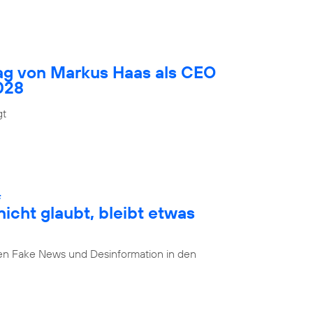
rag von Markus Haas als CEO
028
gt
:
cht glaubt, bleibt etwas
n Fake News und Desinformation in den