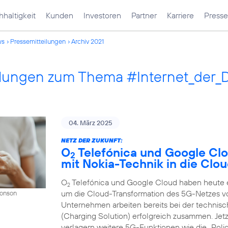
haltigkeit
Kunden
Investoren
Partner
Karriere
Presse
ws
Pressemitteilungen
Archiv 2021
ilungen zum Thema #Internet_der_
04. März 2025
NETZ DER ZUKUNFT:
O
Telefónica und Google Cl
2
mit Nokia-Technik in die Clo
O
Telefónica und Google Cloud haben heute ei
2
um die Cloud-Transformation des 5G-Netzes v
Donson
Unternehmen arbeiten bereits bei der techni
(Charging Solution) erfolgreich zusammen. Jet
verlagern weitere 5G-Funktionen wie die „Polic