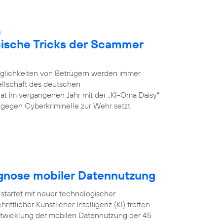
:
pische Tricks der Scammer
öglichkeiten von Betrügern werden immer
ellschaft des deutschen
hat im vergangenen Jahr mit der „KI-Oma Daisy“
ch gegen Cyberkriminelle zur Wehr setzt.
ognose mobiler Datennutzung
startet mit neuer technologischer
ittlicher Künstlicher Intelligenz (KI) treffen
Entwicklung der mobilen Datennutzung der 45