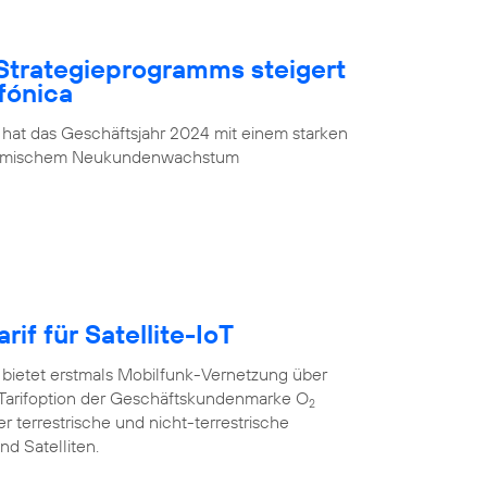
Strategieprogramms steigert
fónica
 hat das Geschäftsjahr 2024 mit einem starken
ynamischem Neukundenwachstum
rif für Satellite-IoT
 bietet erstmals Mobilfunk-Vernetzung über
oT”-Tarifoption der Geschäftskundenmarke O
2
r terrestrische und nicht-terrestrische
d Satelliten.