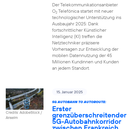
Der Telekommunikationsanbieter
O
Telefónica startet mit neuer
2
technologischer Unterstützung ins
Ausbaujahr 2025: Dank
fortschrittlicher Künstlicher
Intelligenz (KI) treffen die
Netztechniker präzisere
Vorhersagen zur Entwicklung der
mobilen Datennutzung der 45
Millionen Kundinnen und Kunden
an jedem Standort.
15. Januar 2025
5G AUTOBAHN TO AUTOROUTE:
Erster
Credits: AdobeStock /
grenzüberschreitender
Anselm
5G-Autobahnkorridor
zwischen Frankreich