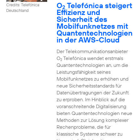
O
Telefónica steigert
Credits: Telefónica
2
Effizienz und
Deutschland
Sicherheit des
Mobilfunknetzes mit
Quantentechnologien
in der AWS-Cloud
Der Telekommunikationsanbieter
O
Telefónica wendet erstmals
2
Quantentechnologien an, um die
Leistungsfähigkeit seines
Mobilfunknetzes zu erhöhen und
neue Sicherheitsstandards für
Datenübertragungen der Zukunft
zu erproben. Im Hinblick auf die
voranschreitende Digitalisierung
bieten Quantentechnologien neue
Methoden zur Lösung komplexer
Rechenprobleme, die für
klassische Systeme schwer zu