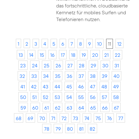
das fortschrittliche, cloudbasierte
Kernnetz für mobiles Surfen und
Telefonieren nutzen.
1
2
3
4
5
6
7
8
9
10
11
12
13
14
15
16
17
18
19
20
21
22
23
24
25
26
27
28
29
30
31
32
33
34
35
36
37
38
39
40
41
42
43
44
45
46
47
48
49
50
51
52
53
54
55
56
57
58
59
60
61
62
63
64
65
66
67
68
69
70
71
72
73
74
75
76
77
78
79
80
81
82