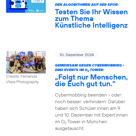
DEN ALGORITHMEN AUF DER SPUR:
Testen Sie Ihr Wissen
zum Thema
Künstliche Intelligenz
10. Dezember 2024
GEMEINSAM GEGEN CYBERMOBBING -
DREI EVENTS IM O
TOWER:
2
„Folgt nur Menschen,
Credits: Fernanda
die Euch gut tun.“
Vilela Photography
Cybermobbing beenden - oder
noch besser: verhindern: Darüber
haben sich Schüler:innen am 9.
und 10. Dezember mit Expert:innen
im O
Tower in München
2
ausgetauscht.