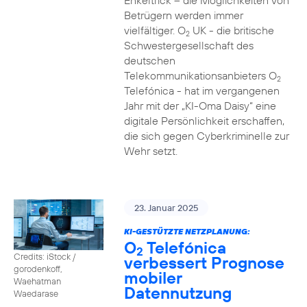
Enkeltrick – die Möglichkeiten von
Betrügern werden immer
vielfältiger. O
UK - die britische
2
Schwestergesellschaft des
deutschen
Telekommunikationsanbieters O
2
Telefónica - hat im vergangenen
Jahr mit der „KI-Oma Daisy“ eine
digitale Persönlichkeit erschaffen,
die sich gegen Cyberkriminelle zur
Wehr setzt.
23. Januar 2025
KI-GESTÜTZTE NETZPLANUNG:
O
Telefónica
2
Credits: iStock /
verbessert Prognose
gorodenkoff,
mobiler
Waehatman
Datennutzung
Waedarase