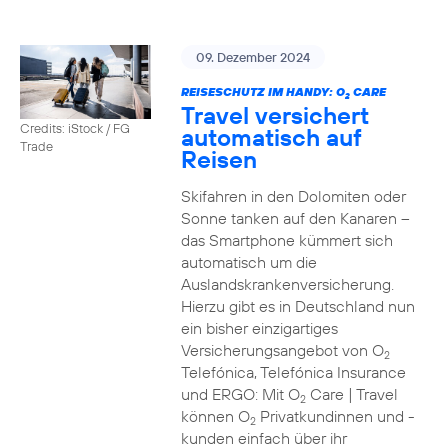
09. Dezember 2024
REISESCHUTZ IM HANDY: O
CARE
2
Travel versichert
Credits: iStock / FG
automatisch auf
Trade
Reisen
Skifahren in den Dolomiten oder
Sonne tanken auf den Kanaren –
das Smartphone kümmert sich
automatisch um die
Auslandskrankenversicherung.
Hierzu gibt es in Deutschland nun
ein bisher einzigartiges
Versicherungsangebot von O
2
Telefónica, Telefónica Insurance
und ERGO: Mit O
Care | Travel
2
können O
Privatkundinnen und -
2
kunden einfach über ihr