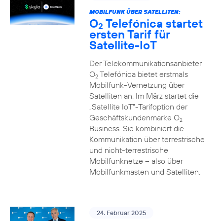
MOBILFUNK ÜBER SATELLITEN:
O
Telefónica startet
2
ersten Tarif für
Satellite-IoT
Der Telekommunikationsanbieter
O
Telefónica bietet erstmals
2
Mobilfunk-Vernetzung über
Satelliten an. Im März startet die
„Satellite IoT”-Tarifoption der
Geschäftskundenmarke O
2
Business. Sie kombiniert die
Kommunikation über terrestrische
und nicht-terrestrische
Mobilfunknetze – also über
Mobilfunkmasten und Satelliten.
24. Februar 2025