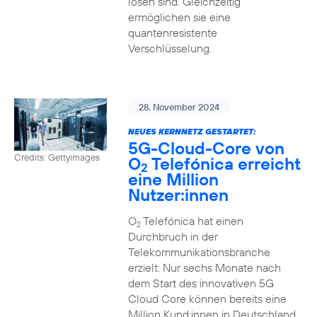
lösen sind. Gleichzeitig
ermöglichen sie eine
quantenresistente
Verschlüsselung.
28. November 2024
NEUES KERNNETZ GESTARTET:
5G-Cloud-Core von
Credits: Gettyimages
O
Telefónica erreicht
2
eine Million
Nutzer:innen
O
Telefónica hat einen
2
Durchbruch in der
Telekommunikationsbranche
erzielt: Nur sechs Monate nach
dem Start des innovativen 5G
Cloud Core können bereits eine
Million Kund:innen in Deutschland