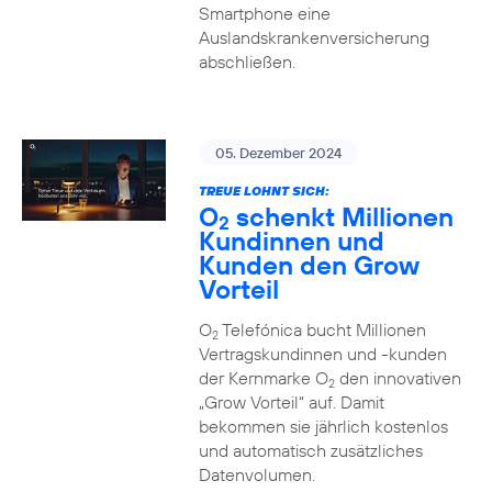
Smartphone eine
Auslandskrankenversicherung
abschließen.
05. Dezember 2024
TREUE LOHNT SICH:
O
schenkt Millionen
2
Kundinnen und
Kunden den Grow
Vorteil
O
Telefónica bucht Millionen
2
Vertragskundinnen und -kunden
der Kernmarke O
den innovativen
2
„Grow Vorteil“ auf. Damit
bekommen sie jährlich kostenlos
und automatisch zusätzliches
Datenvolumen.