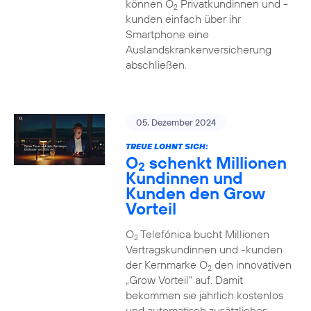
können O
Privatkundinnen und -
2
kunden einfach über ihr
Smartphone eine
Auslandskrankenversicherung
abschließen.
05. Dezember 2024
TREUE LOHNT SICH:
O
schenkt Millionen
2
Kundinnen und
Kunden den Grow
Vorteil
O
Telefónica bucht Millionen
2
Vertragskundinnen und -kunden
der Kernmarke O
den innovativen
2
„Grow Vorteil“ auf. Damit
bekommen sie jährlich kostenlos
und automatisch zusätzliches