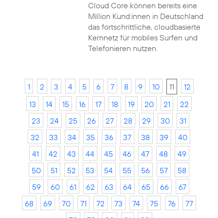
Cloud Core können bereits eine
Million Kund:innen in Deutschland
das fortschrittliche, cloudbasierte
Kernnetz für mobiles Surfen und
Telefonieren nutzen.
1
2
3
4
5
6
7
8
9
10
11
12
13
14
15
16
17
18
19
20
21
22
23
24
25
26
27
28
29
30
31
32
33
34
35
36
37
38
39
40
41
42
43
44
45
46
47
48
49
50
51
52
53
54
55
56
57
58
59
60
61
62
63
64
65
66
67
68
69
70
71
72
73
74
75
76
77