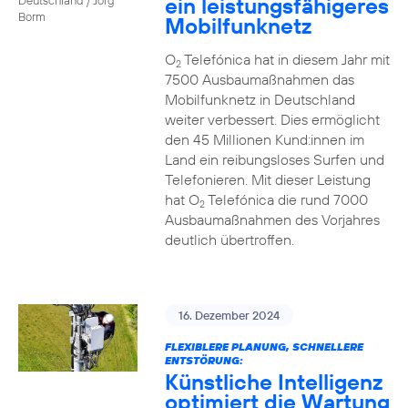
ein leistungsfähigeres
Borm
Mobilfunknetz
O
Telefónica hat in diesem Jahr mit
2
7500 Ausbaumaßnahmen das
Mobilfunknetz in Deutschland
weiter verbessert. Dies ermöglicht
den 45 Millionen Kund:innen im
Land ein reibungsloses Surfen und
Telefonieren. Mit dieser Leistung
hat O
Telefónica die rund 7000
2
Ausbaumaßnahmen des Vorjahres
deutlich übertroffen.
16. Dezember 2024
FLEXIBLERE PLANUNG, SCHNELLERE
ENTSTÖRUNG:
Künstliche Intelligenz
optimiert die Wartung