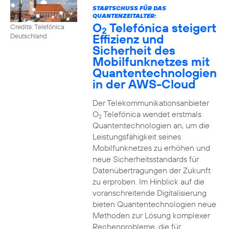
STARTSCHUSS FÜR DAS
QUANTENZEITALTER:
O
Telefónica steigert
Credits: Telefónica
2
Effizienz und
Deutschland
Sicherheit des
Mobilfunknetzes mit
Quantentechnologien
in der AWS-Cloud
Der Telekommunikationsanbieter
O
Telefónica wendet erstmals
2
Quantentechnologien an, um die
Leistungsfähigkeit seines
Mobilfunknetzes zu erhöhen und
neue Sicherheitsstandards für
Datenübertragungen der Zukunft
zu erproben. Im Hinblick auf die
voranschreitende Digitalisierung
bieten Quantentechnologien neue
Methoden zur Lösung komplexer
Rechenprobleme, die für