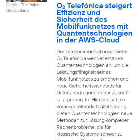
O
Telefónica steigert
Credits: Telefónica
2
Effizienz und
Deutschland
Sicherheit des
Mobilfunknetzes mit
Quantentechnologien
in der AWS-Cloud
Der Telekommunikationsanbieter
O
Telefónica wendet erstmals
2
Quantentechnologien an, um die
Leistungsfähigkeit seines
Mobilfunknetzes zu erhöhen und
neue Sicherheitsstandards für
Datenübertragungen der Zukunft
zu erproben. Im Hinblick auf die
voranschreitende Digitalisierung
bieten Quantentechnologien neue
Methoden zur Lösung komplexer
Rechenprobleme, die für
klassische Systeme schwer zu