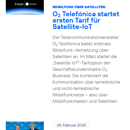
MOBILFUNK ÜBER SATELLITEN:
O
Telefónica startet
2
ersten Tarif für
Satellite-IoT
Der Telekommunikationsanbieter
O
Telefónica bietet erstmals
2
Mobilfunk-Vernetzung über
Satelliten an. Im März startet die
„Satellite IoT”-Tarifoption der
Geschäftskundenmarke O
2
Business. Sie kombiniert die
Kommunikation über terrestrische
und nicht-terrestrische
Mobilfunknetze – also über
Mobilfunkmasten und Satelliten.
24. Februar 2025