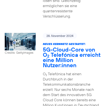
lösen sind. Gleichzeitig
ermöglichen sie eine
quantenresistente
Verschlüsselung.
28. November 2024
NEUES KERNNETZ GESTARTET:
5G-Cloud-Core von
Credits: Gettyimages
O
Telefónica erreicht
2
eine Million
Nutzer:innen
O
Telefónica hat einen
2
Durchbruch in der
Telekommunikationsbranche
erzielt: Nur sechs Monate nach
dem Start des innovativen 5G
Cloud Core können bereits eine
Million Kund:innen in Deutschland