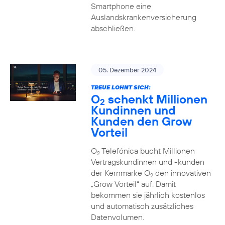
Smartphone eine
Auslandskrankenversicherung
abschließen.
05. Dezember 2024
TREUE LOHNT SICH:
O
schenkt Millionen
2
Kundinnen und
Kunden den Grow
Vorteil
O
Telefónica bucht Millionen
2
Vertragskundinnen und -kunden
der Kernmarke O
den innovativen
2
„Grow Vorteil“ auf. Damit
bekommen sie jährlich kostenlos
und automatisch zusätzliches
Datenvolumen.