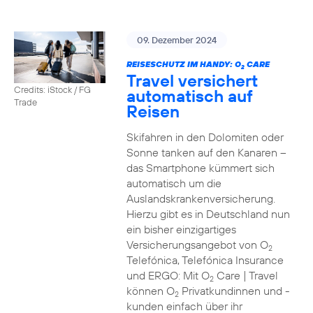
09. Dezember 2024
REISESCHUTZ IM HANDY: O
CARE
2
Travel versichert
Credits: iStock / FG
automatisch auf
Trade
Reisen
Skifahren in den Dolomiten oder
Sonne tanken auf den Kanaren –
das Smartphone kümmert sich
automatisch um die
Auslandskrankenversicherung.
Hierzu gibt es in Deutschland nun
ein bisher einzigartiges
Versicherungsangebot von O
2
Telefónica, Telefónica Insurance
und ERGO: Mit O
Care | Travel
2
können O
Privatkundinnen und -
2
kunden einfach über ihr