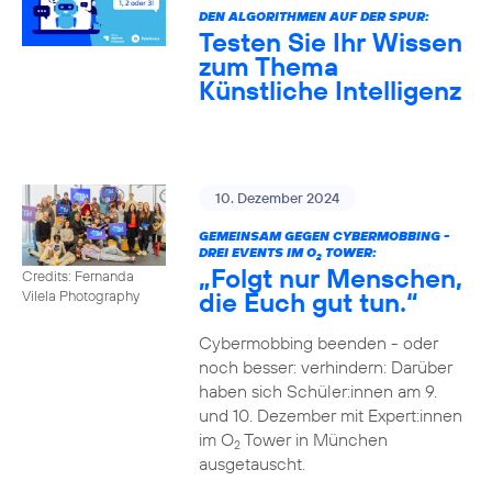
DEN ALGORITHMEN AUF DER SPUR:
Testen Sie Ihr Wissen
zum Thema
Künstliche Intelligenz
10. Dezember 2024
GEMEINSAM GEGEN CYBERMOBBING -
DREI EVENTS IM O
TOWER:
2
„Folgt nur Menschen,
Credits: Fernanda
die Euch gut tun.“
Vilela Photography
Cybermobbing beenden - oder
noch besser: verhindern: Darüber
haben sich Schüler:innen am 9.
und 10. Dezember mit Expert:innen
im O
Tower in München
2
ausgetauscht.