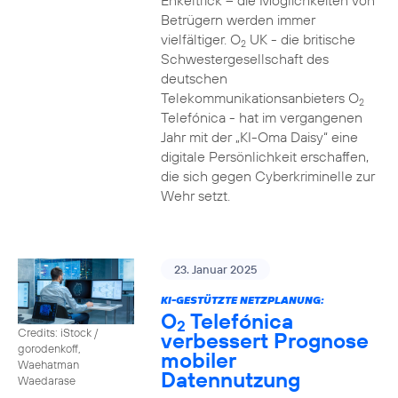
Enkeltrick – die Möglichkeiten von
Betrügern werden immer
vielfältiger. O
UK - die britische
2
Schwestergesellschaft des
deutschen
Telekommunikationsanbieters O
2
Telefónica - hat im vergangenen
Jahr mit der „KI-Oma Daisy“ eine
digitale Persönlichkeit erschaffen,
die sich gegen Cyberkriminelle zur
Wehr setzt.
23. Januar 2025
KI-GESTÜTZTE NETZPLANUNG:
O
Telefónica
2
Credits: iStock /
verbessert Prognose
gorodenkoff,
mobiler
Waehatman
Datennutzung
Waedarase