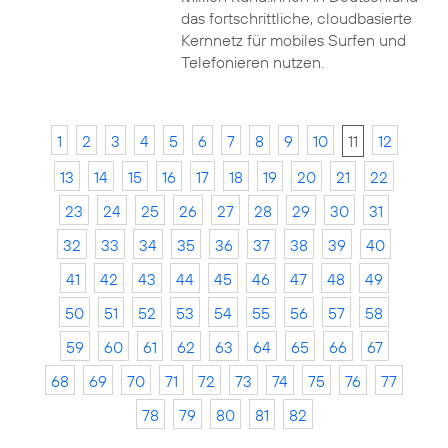
das fortschrittliche, cloudbasierte
Kernnetz für mobiles Surfen und
Telefonieren nutzen.
1
2
3
4
5
6
7
8
9
10
11
12
13
14
15
16
17
18
19
20
21
22
23
24
25
26
27
28
29
30
31
32
33
34
35
36
37
38
39
40
41
42
43
44
45
46
47
48
49
50
51
52
53
54
55
56
57
58
59
60
61
62
63
64
65
66
67
68
69
70
71
72
73
74
75
76
77
78
79
80
81
82