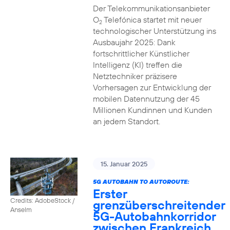
Der Telekommunikationsanbieter
O
Telefónica startet mit neuer
2
technologischer Unterstützung ins
Ausbaujahr 2025: Dank
fortschrittlicher Künstlicher
Intelligenz (KI) treffen die
Netztechniker präzisere
Vorhersagen zur Entwicklung der
mobilen Datennutzung der 45
Millionen Kundinnen und Kunden
an jedem Standort.
15. Januar 2025
5G AUTOBAHN TO AUTOROUTE:
Erster
Credits: AdobeStock /
grenzüberschreitender
Anselm
5G-Autobahnkorridor
zwischen Frankreich