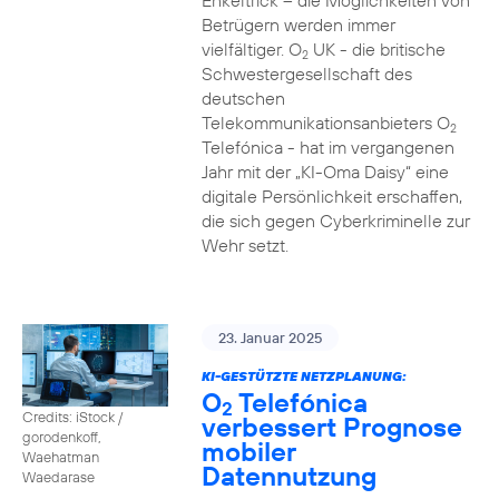
Enkeltrick – die Möglichkeiten von
Betrügern werden immer
vielfältiger. O
UK - die britische
2
Schwestergesellschaft des
deutschen
Telekommunikationsanbieters O
2
Telefónica - hat im vergangenen
Jahr mit der „KI-Oma Daisy“ eine
digitale Persönlichkeit erschaffen,
die sich gegen Cyberkriminelle zur
Wehr setzt.
23. Januar 2025
KI-GESTÜTZTE NETZPLANUNG:
O
Telefónica
2
Credits: iStock /
verbessert Prognose
gorodenkoff,
mobiler
Waehatman
Datennutzung
Waedarase