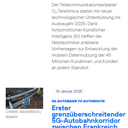
Der Telekommunikationsanbieter
O
Telefónica startet mit neuer
2
technologischer Unterstützung ins
Ausbaujahr 2025: Dank
fortschrittlicher Künstlicher
Intelligenz (KI) treffen die
Netztechniker präzisere
Vorhersagen zur Entwicklung der
mobilen Datennutzung der 45
Millionen Kundinnen und Kunden
an jedem Standort.
15. Januar 2025
5G AUTOBAHN TO AUTOROUTE:
Erster
Credits: AdobeStock /
grenzüberschreitender
Anselm
5G-Autobahnkorridor
zwischen Frankreich