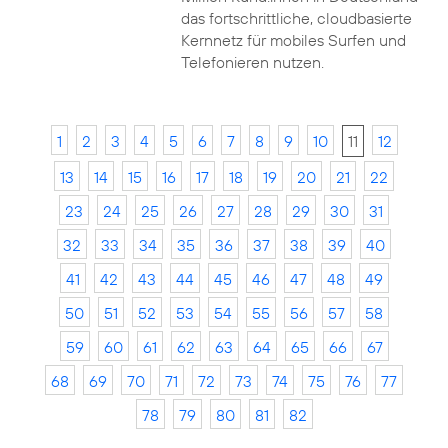
das fortschrittliche, cloudbasierte
Kernnetz für mobiles Surfen und
Telefonieren nutzen.
1
2
3
4
5
6
7
8
9
10
11
12
13
14
15
16
17
18
19
20
21
22
23
24
25
26
27
28
29
30
31
32
33
34
35
36
37
38
39
40
41
42
43
44
45
46
47
48
49
50
51
52
53
54
55
56
57
58
59
60
61
62
63
64
65
66
67
68
69
70
71
72
73
74
75
76
77
78
79
80
81
82