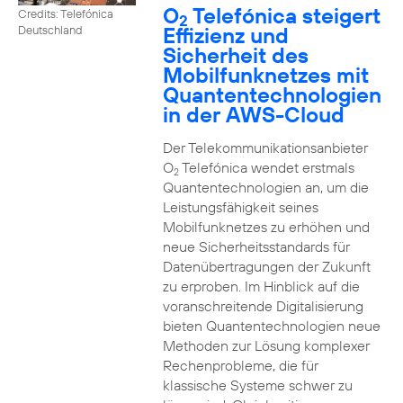
O
Telefónica steigert
Credits: Telefónica
2
Effizienz und
Deutschland
Sicherheit des
Mobilfunknetzes mit
Quantentechnologien
in der AWS-Cloud
Der Telekommunikationsanbieter
O
Telefónica wendet erstmals
2
Quantentechnologien an, um die
Leistungsfähigkeit seines
Mobilfunknetzes zu erhöhen und
neue Sicherheitsstandards für
Datenübertragungen der Zukunft
zu erproben. Im Hinblick auf die
voranschreitende Digitalisierung
bieten Quantentechnologien neue
Methoden zur Lösung komplexer
Rechenprobleme, die für
klassische Systeme schwer zu