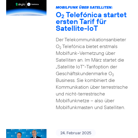
MOBILFUNK ÜBER SATELLITEN:
O
Telefónica startet
2
ersten Tarif für
Satellite-IoT
Der Telekommunikationsanbieter
O
Telefónica bietet erstmals
2
Mobilfunk-Vernetzung über
Satelliten an. Im März startet die
„Satellite IoT”-Tarifoption der
Geschäftskundenmarke O
2
Business. Sie kombiniert die
Kommunikation über terrestrische
und nicht-terrestrische
Mobilfunknetze – also über
Mobilfunkmasten und Satelliten.
24. Februar 2025