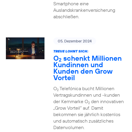
Smartphone eine
Auslandskrankenversicherung
abschließen.
05. Dezember 2024
TREUE LOHNT SICH:
O
schenkt Millionen
2
Kundinnen und
Kunden den Grow
Vorteil
O
Telefónica bucht Millionen
2
Vertragskundinnen und -kunden
der Kernmarke O
den innovativen
2
„Grow Vorteil“ auf. Damit
bekommen sie jährlich kostenlos
und automatisch zusätzliches
Datenvolumen.