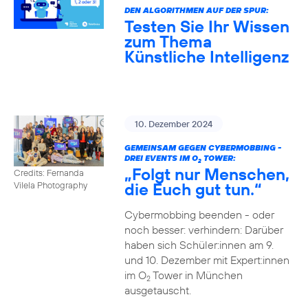
DEN ALGORITHMEN AUF DER SPUR:
Testen Sie Ihr Wissen
zum Thema
Künstliche Intelligenz
10. Dezember 2024
GEMEINSAM GEGEN CYBERMOBBING -
DREI EVENTS IM O
TOWER:
2
„Folgt nur Menschen,
Credits: Fernanda
die Euch gut tun.“
Vilela Photography
Cybermobbing beenden - oder
noch besser: verhindern: Darüber
haben sich Schüler:innen am 9.
und 10. Dezember mit Expert:innen
im O
Tower in München
2
ausgetauscht.