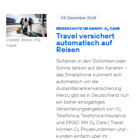
09. Dezember 2024
REISESCHUTZ IM HANDY: O
CARE
2
Travel versichert
Credits: iStock / FG
automatisch auf
Trade
Reisen
Skifahren in den Dolomiten oder
Sonne tanken auf den Kanaren –
das Smartphone kümmert sich
automatisch um die
Auslandskrankenversicherung.
Hierzu gibt es in Deutschland nun
ein bisher einzigartiges
Versicherungsangebot von O
2
Telefónica, Telefónica Insurance
und ERGO: Mit O
Care | Travel
2
können O
Privatkundinnen und -
2
kunden einfach über ihr