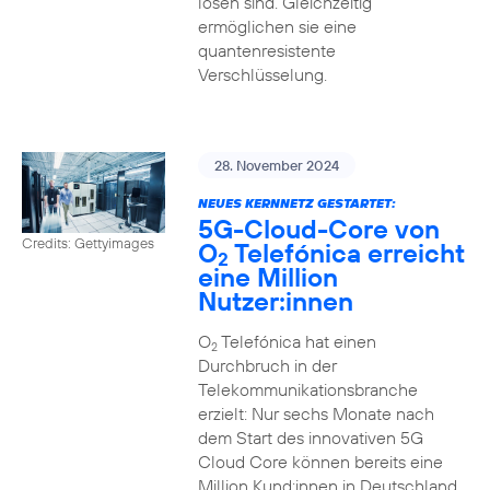
lösen sind. Gleichzeitig
ermöglichen sie eine
quantenresistente
Verschlüsselung.
28. November 2024
NEUES KERNNETZ GESTARTET:
5G-Cloud-Core von
Credits: Gettyimages
O
Telefónica erreicht
2
eine Million
Nutzer:innen
O
Telefónica hat einen
2
Durchbruch in der
Telekommunikationsbranche
erzielt: Nur sechs Monate nach
dem Start des innovativen 5G
Cloud Core können bereits eine
Million Kund:innen in Deutschland