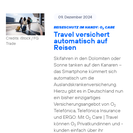
09. Dezember 2024
REISESCHUTZ IM HANDY: O
CARE
2
Travel versichert
Credits: iStock / FG
automatisch auf
Trade
Reisen
Skifahren in den Dolomiten oder
Sonne tanken auf den Kanaren –
das Smartphone kümmert sich
automatisch um die
Auslandskrankenversicherung.
Hierzu gibt es in Deutschland nun
ein bisher einzigartiges
Versicherungsangebot von O
2
Telefónica, Telefónica Insurance
und ERGO: Mit O
Care | Travel
2
können O
Privatkundinnen und -
2
kunden einfach über ihr