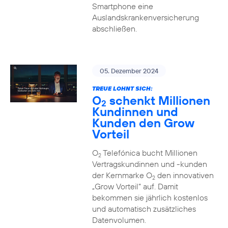
Smartphone eine
Auslandskrankenversicherung
abschließen.
05. Dezember 2024
TREUE LOHNT SICH:
O
schenkt Millionen
2
Kundinnen und
Kunden den Grow
Vorteil
O
Telefónica bucht Millionen
2
Vertragskundinnen und -kunden
der Kernmarke O
den innovativen
2
„Grow Vorteil“ auf. Damit
bekommen sie jährlich kostenlos
und automatisch zusätzliches
Datenvolumen.