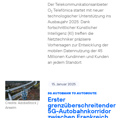
Der Telekommunikationsanbieter
O
Telefónica startet mit neuer
2
technologischer Unterstützung ins
Ausbaujahr 2025: Dank
fortschrittlicher Künstlicher
Intelligenz (KI) treffen die
Netztechniker präzisere
Vorhersagen zur Entwicklung der
mobilen Datennutzung der 45
Millionen Kundinnen und Kunden
an jedem Standort.
15. Januar 2025
5G AUTOBAHN TO AUTOROUTE:
Erster
Credits: AdobeStock /
grenzüberschreitender
Anselm
5G-Autobahnkorridor
zwischen Frankreich