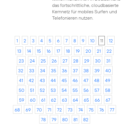
das fortschrittliche, cloudbasierte
Kernnetz für mobiles Surfen und
Telefonieren nutzen.
1
2
3
4
5
6
7
8
9
10
11
12
13
14
15
16
17
18
19
20
21
22
23
24
25
26
27
28
29
30
31
32
33
34
35
36
37
38
39
40
41
42
43
44
45
46
47
48
49
50
51
52
53
54
55
56
57
58
59
60
61
62
63
64
65
66
67
68
69
70
71
72
73
74
75
76
77
78
79
80
81
82