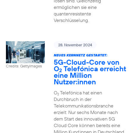
lösen sind. Gleichzeitig
ermöglichen sie eine
quantenresistente
Verschlüsselung.
28. November 2024
NEUES KERNNETZ GESTARTET:
5G-Cloud-Core von
Credits: Gettyimages
O
Telefónica erreicht
2
eine Million
Nutzer:innen
O
Telefónica hat einen
2
Durchbruch in der
Telekommunikationsbranche
erzielt: Nur sechs Monate nach
dem Start des innovativen 5G
Cloud Core können bereits eine
Million Kund:innen in Deutschland