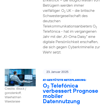
Enkeltrick – die Möglichkeiten von
Betrügern werden immer
vielfältiger. O
UK - die britische
2
Schwestergesellschaft des
deutschen
Telekommunikationsanbieters O
2
Telefónica - hat im vergangenen
Jahr mit der „KI-Oma Daisy“ eine
digitale Persönlichkeit erschaffen,
die sich gegen Cyberkriminelle zur
Wehr setzt.
23. Januar 2025
KI-GESTÜTZTE NETZPLANUNG:
O
Telefónica
2
Credits: iStock /
verbessert Prognose
gorodenkoff,
mobiler
Waehatman
Datennutzung
Waedarase