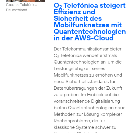
O
Telefónica steigert
Credits: Telefónica
2
Effizienz und
Deutschland
Sicherheit des
Mobilfunknetzes mit
Quantentechnologien
in der AWS-Cloud
Der Telekommunikationsanbieter
O
Telefónica wendet erstmals
2
Quantentechnologien an, um die
Leistungsfähigkeit seines
Mobilfunknetzes zu erhöhen und
neue Sicherheitsstandards für
Datenübertragungen der Zukunft
zu erproben. Im Hinblick auf die
voranschreitende Digitalisierung
bieten Quantentechnologien neue
Methoden zur Lösung komplexer
Rechenprobleme, die für
klassische Systeme schwer zu