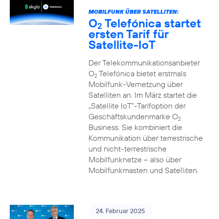
MOBILFUNK ÜBER SATELLITEN:
O
Telefónica startet
2
ersten Tarif für
Satellite-IoT
Der Telekommunikationsanbieter
O
Telefónica bietet erstmals
2
Mobilfunk-Vernetzung über
Satelliten an. Im März startet die
„Satellite IoT”-Tarifoption der
Geschäftskundenmarke O
2
Business. Sie kombiniert die
Kommunikation über terrestrische
und nicht-terrestrische
Mobilfunknetze – also über
Mobilfunkmasten und Satelliten.
24. Februar 2025