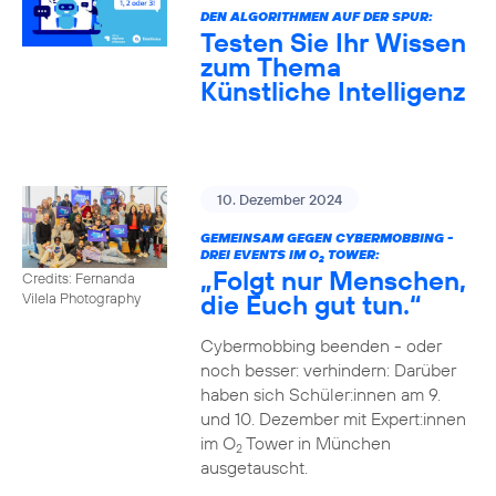
DEN ALGORITHMEN AUF DER SPUR:
Testen Sie Ihr Wissen
zum Thema
Künstliche Intelligenz
10. Dezember 2024
GEMEINSAM GEGEN CYBERMOBBING -
DREI EVENTS IM O
TOWER:
2
„Folgt nur Menschen,
Credits: Fernanda
die Euch gut tun.“
Vilela Photography
Cybermobbing beenden - oder
noch besser: verhindern: Darüber
haben sich Schüler:innen am 9.
und 10. Dezember mit Expert:innen
im O
Tower in München
2
ausgetauscht.