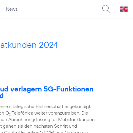
News
vatkunden 2024
oud verlagern 5G-Funktionen
ud
ne strategische Partnerschaft angekündigt,
on O
Telefónica weiter voranzutreiben. Die
2
schen Abrechnungslösung für Mobilfunkkunden
zt gehen sie den nächsten Schritt und
y Control Function“ (PCF) von Nokia in die