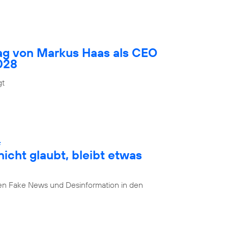
rag von Markus Haas als CEO
028
gt
:
cht glaubt, bleibt etwas
n Fake News und Desinformation in den