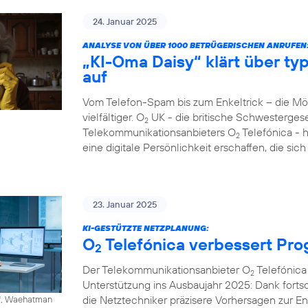
24. Januar 2025
ANALYSE VON ÜBER 1000 BETRÜGERISCHEN ANRUFEN
„KI-Oma Daisy“ klärt über ty
auf
Vom Telefon-Spam bis zum Enkeltrick – die M
vielfältiger. O
UK - die britische Schwesterges
2
Telekommunikationsanbieters O
Telefónica - 
2
eine digitale Persönlichkeit erschaffen, die si
23. Januar 2025
KI-GESTÜTZTE NETZPLANUNG:
O
Telefónica verbessert Pr
2
Der Telekommunikationsanbieter O
Telefónica 
2
Unterstützung ins Ausbaujahr 2025: Dank fortschr
die Netztechniker präzisere Vorhersagen zur 
ff, Waehatman