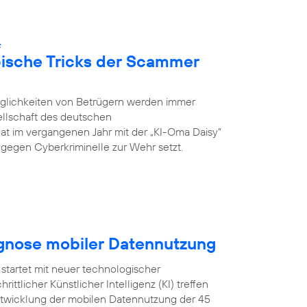
:
pische Tricks der Scammer
öglichkeiten von Betrügern werden immer
ellschaft des deutschen
hat im vergangenen Jahr mit der „KI-Oma Daisy“
ch gegen Cyberkriminelle zur Wehr setzt.
ognose mobiler Datennutzung
startet mit neuer technologischer
ittlicher Künstlicher Intelligenz (KI) treffen
Entwicklung der mobilen Datennutzung der 45