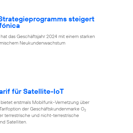
Strategieprogramms steigert
fónica
 hat das Geschäftsjahr 2024 mit einem starken
ynamischem Neukundenwachstum
rif für Satellite-IoT
 bietet erstmals Mobilfunk-Vernetzung über
oT”-Tarifoption der Geschäftskundenmarke O
2
r terrestrische und nicht-terrestrische
d Satelliten.