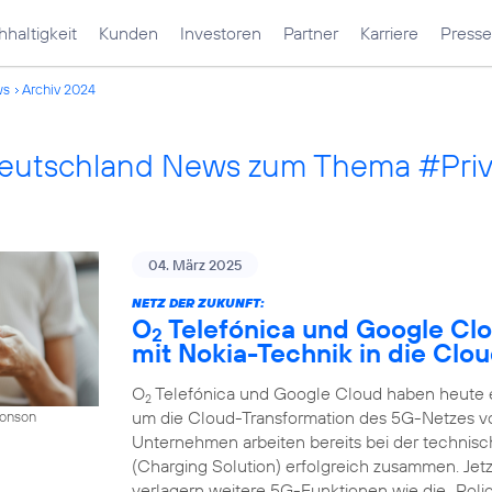
haltigkeit
Kunden
Investoren
Partner
Karriere
Presse
ws
Archiv 2024
Deutschland News zum Thema #Pri
04. März 2025
NETZ DER ZUKUNFT:
O
Telefónica und Google Cl
2
mit Nokia-Technik in die Clo
O
Telefónica und Google Cloud haben heute ei
2
um die Cloud-Transformation des 5G-Netzes v
Donson
Unternehmen arbeiten bereits bei der techni
(Charging Solution) erfolgreich zusammen. Jet
verlagern weitere 5G-Funktionen wie die „Polic