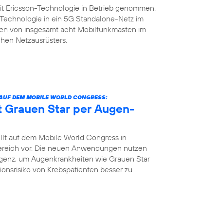
it Ericsson-Technologie in Betrieb genommen.
n-Technologie in ein 5G Standalone-Netz im
rsten von insgesamt acht Mobilfunkmasten im
hen Netzausrüsters.
 AUF DEM MOBILE WORLD CONGRESS:
nt Grauen Star per Augen-
llt auf dem Mobile World Congress in
bereich vor. Die neuen Anwendungen nutzen
igenz, um Augenkrankheiten wie Grauen Star
tionsrisiko von Krebspatienten besser zu